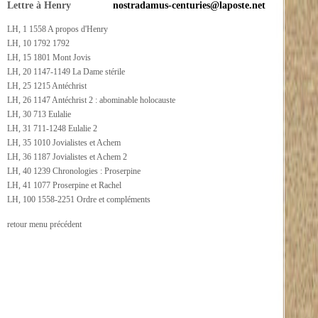
Lettre à Henry
nostradamus-centuries@laposte.net
LH, 1 1558 A propos d'Henry
LH, 10 1792 1792
LH, 15 1801 Mont Jovis
LH, 20 1147-1149 La Dame stérile
LH, 25 1215 Antéchrist
LH, 26 1147 Antéchrist 2 : abominable holocauste
LH, 30 713 Eulalie
LH, 31 711-1248 Eulalie 2
LH, 35 1010 Jovialistes et Achem
LH, 36 1187 Jovialistes et Achem 2
LH, 40 1239 Chronologies : Proserpine
LH, 41 1077 Proserpine et Rachel
LH, 100 1558-2251 Ordre et compléments
retour menu précédent