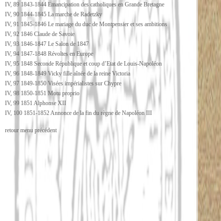
IV, 89 1843-1844 Emancipation des catholiques en Grande Bretagne
IV, 90 1844-1845 La marche de Radetzky
IV, 91 1845-1846 Le mariage du duc de Montpensier et ses ambitions
IV, 92 1846 Claude de Savoie
IV, 93 1846-1847 Le Salon de 1847
IV, 94 1847-1848 Révoltes en Europe
IV, 95 1848 Seconde République et coup d’Etat de Louis-Napoléon
IV, 96 1848-1849 Vicky fille aînée de la reine Victoria
IV, 97 1849-1850 Visées impérialistes sur Chypre
IV, 98 1850-1851 Motu proprio
IV, 99 1851 Alphonse XII
IV, 100 1851-1852 Annonce de la fin du règne de Napoléon III
retour menu précédent