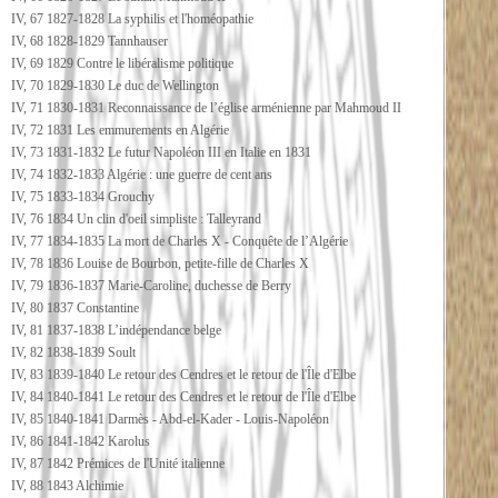
IV, 67 1827-1828 La syphilis et l'homéopathie
IV, 68 1828-1829 Tannhauser
IV, 69 1829 Contre le libéralisme politique
IV, 70 1829-1830 Le duc de Wellington
IV, 71 1830-1831 Reconnaissance de l’église arménienne par Mahmoud II
IV, 72 1831 Les emmurements en Algérie
IV, 73 1831-1832 Le futur Napoléon III en Italie en 1831
IV, 74 1832-1833 Algérie : une guerre de cent ans
IV, 75 1833-1834 Grouchy
IV, 76 1834 Un clin d'oeil simpliste : Talleyrand
IV, 77 1834-1835 La mort de Charles X - Conquête de l’Algérie
IV, 78 1836 Louise de Bourbon, petite-fille de Charles X
IV, 79 1836-1837 Marie-Caroline, duchesse de Berry
IV, 80 1837 Constantine
IV, 81 1837-1838 L’indépendance belge
IV, 82 1838-1839 Soult
IV, 83 1839-1840 Le retour des Cendres et le retour de l'Île d'Elbe
IV, 84 1840-1841 Le retour des Cendres et le retour de l'Île d'Elbe
IV, 85 1840-1841 Darmès - Abd-el-Kader - Louis-Napoléon
IV, 86 1841-1842 Karolus
IV, 87 1842 Prémices de l'Unité italienne
IV, 88 1843 Alchimie