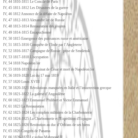
IV, 44 1810-1811 Le Concile de Paris
IV, 45 1811-1812 Les Désastres de la guerre
IV, 46 1812 Annonce de la défaite de Napoléon
IV, 47 1812-1813 Alexandre Ier de Russie
IV, 48 1813-1814 Restauration des jésuites
IV, 49 1814-1815 Encapuchonné
IV, 50 1815 Emergence des puissances russe et américaine
IV, 51 1815-1816 Conquête de l’Inde par l’Angleterre
IV, 52 1816-1817 Campagne de Russie : prise de Smolensk
IV, 53 1817-1818 L'occupation
IV, 54 1818 Napoléon Ier
IV, 55 1818-1819 Assassinat de César et mort de Napoléon Ier
IV, 56 1819-1820 Loi du 17 mai 1819
IV, 57 1820 Louis XVIII
IV, 58 1820-1821 Révolutions manquées en Italie et l’insurrection grecque
IV, 59 1821-1822 La galerie d’Angoulême
IV, 60 1822-1823 Emmanuel Philibert et Victor Emmanuel
IV, 61 1823 La Restauration
IV, 62 1823-1824 Les complots militaires de la Charbonnerie
IV, 63 1824-1825 La Charbonnerie et l'Expédition d'Espagne
IV, 64 1825-1826 Restitution au duc d’Orléans de ses biens
IV, 65 1826 Congrès de Panama
IV, 66 1826-1827 Le sultan Mahmoud II