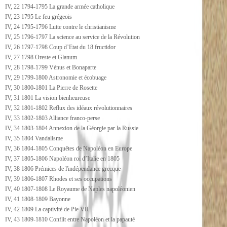
IV, 22 1794-1795 La grande armée catholique
IV, 23 1795 Le feu grégeois
IV, 24 1795-1796 Lutte contre le christianisme
IV, 25 1796-1797 La science au service de la Révolution
IV, 26 1797-1798 Coup d’Etat du 18 fructidor
IV, 27 1798 Oreste et Glanum
IV, 28 1798-1799 Vénus et Bonaparte
IV, 29 1799-1800 Astronomie et écobuage
IV, 30 1800-1801 La Pierre de Rosette
IV, 31 1801 La vision bienheureuse
IV, 32 1801-1802 Reflux des idéaux révolutionnaires
IV, 33 1802-1803 Alliance franco-perse
IV, 34 1803-1804 Annexion de la Géorgie par la Russie
IV, 35 1804 Vandalisme
IV, 36 1804-1805 Conquêtes de Napoléon en Europe
IV, 37 1805-1806 Napoléon roi d’Italie en 1805
IV, 38 1806 Prémices de l'indépendance grecque
IV, 39 1806-1807 Rhodes et ses occupations
IV, 40 1807-1808 Le Royaume de Naples napoléonien
IV, 41 1808-1809 Bayonne
IV, 42 1809 La captivité de Pie VII
IV, 43 1809-1810 Conflit entre Napoléon et la papauté