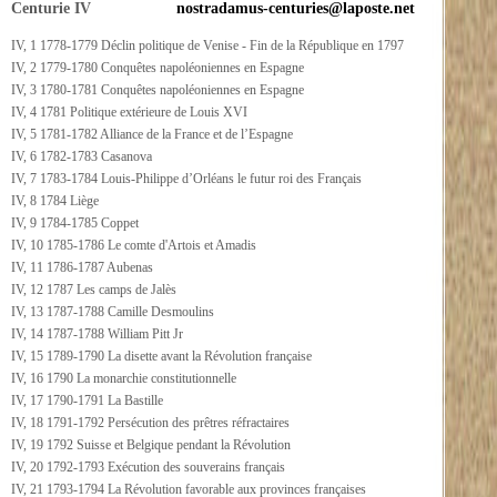
Centurie IV
nostradamus-centuries@laposte.net
IV, 1 1778-1779 Déclin politique de Venise - Fin de la République en 1797
IV, 2 1779-1780 Conquêtes napoléoniennes en Espagne
IV, 3 1780-1781 Conquêtes napoléoniennes en Espagne
IV, 4 1781 Politique extérieure de Louis XVI
IV, 5 1781-1782 Alliance de la France et de l’Espagne
IV, 6 1782-1783 Casanova
IV, 7 1783-1784 Louis-Philippe d’Orléans le futur roi des Français
IV, 8 1784 Liège
IV, 9 1784-1785 Coppet
IV, 10 1785-1786 Le comte d'Artois et Amadis
IV, 11 1786-1787 Aubenas
IV, 12 1787 Les camps de Jalès
IV, 13 1787-1788 Camille Desmoulins
IV, 14 1787-1788 William Pitt Jr
IV, 15 1789-1790 La disette avant la Révolution française
IV, 16 1790 La monarchie constitutionnelle
IV, 17 1790-1791 La Bastille
IV, 18 1791-1792 Persécution des prêtres réfractaires
IV, 19 1792 Suisse et Belgique pendant la Révolution
IV, 20 1792-1793 Exécution des souverains français
IV, 21 1793-1794 La Révolution favorable aux provinces françaises