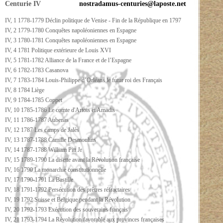
Centurie IV
nostradamus-centuries@laposte.net
IV, 1 1778-1779 Déclin politique de Venise - Fin de la République en 1797
IV, 2 1779-1780 Conquêtes napoléoniennes en Espagne
IV, 3 1780-1781 Conquêtes napoléoniennes en Espagne
IV, 4 1781 Politique extérieure de Louis XVI
IV, 5 1781-1782 Alliance de la France et de l’Espagne
IV, 6 1782-1783 Casanova
IV, 7 1783-1784 Louis-Philippe d’Orléans le futur roi des Français
IV, 8 1784 Liège
IV, 9 1784-1785 Coppet
IV, 10 1785-1786 Le comte d'Artois et Amadis
IV, 11 1786-1787 Aubenas
IV, 12 1787 Les camps de Jalès
IV, 13 1787-1788 Camille Desmoulins
IV, 14 1787-1788 William Pitt Jr
IV, 15 1789-1790 La disette avant la Révolution française
IV, 16 1790 La monarchie constitutionnelle
IV, 17 1790-1791 La Bastille
IV, 18 1791-1792 Persécution des prêtres réfractaires
IV, 19 1792 Suisse et Belgique pendant la Révolution
IV, 20 1792-1793 Exécution des souverains français
IV, 21 1793-1794 La Révolution favorable aux provinces françaises