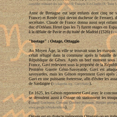
conseiller ordinaire des rois Henri II, François II et Charles IX, Tome 
Anne de Bretagne eut sept enfants dont cinq ne v
France) et Renée (qui devint duchesse de Ferrare), 
secrétaire. Claude de France donna aussi sept enfant
duc d'Orléans Henri (pas les 7) furent otages en Espa
à la défaite de Pavie et du traité de Madrid (1526) (
fr.
"
hostage
" : Ostage, Ottaggio
Au Moyen Âge, la ville se trouvait sous les marquis 
s'était réfugié dans la commune après la bataille 
République de Gênes. Après un bref moment sous la 
France, Gavi redevient sous la propriété de la Répub
Première Guerre Géno-Savoyarde, Gavi est attaqué 
savoyardes, mais les Génois reprennent Gavi après 21
Gavi en une puissante forteresse, afin d'éviter les as
de Sardaigne (
).
fr.wikipedia.org - Gavi (Italie)
En 1625, les Génois reprennent Gavi avec le concours
se déroulent aussi à Ostage où stationnent les trou
(
Samuel Guichenon, Christian Gottfried Hofmann, Histoire généal
).
www.google.fr/books/edition
Ostage est en dialecte piémontais Ottaggio ou en itali