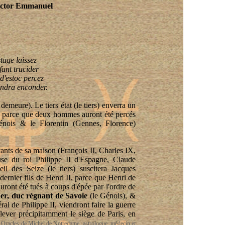
ictor Emmanuel
3
tage laissez
fant trucider
d'estoc percez
endra enconder.
demeure). Le tiers état (le tiers) enverra un
t), parce que deux hommes auront été percés
énois & le Florentin (Gennes, Florence)
ivants de sa maison (François II, Charles IX,
use du roi Philippe II d'Espagne, Claude
l des Seize (le tiers) suscitera Jacques
dernier fils de Henri II, parce que Henri de
uront été tués à coups d'épée par l'ordre de
r, duc régnant de Savoie
(le Génois), &
al de Philippe II, viendront faire la guerre
lever précipitamment le siège de Paris, en
s Oracles de Michel de Notredame, astrologue, médecin et