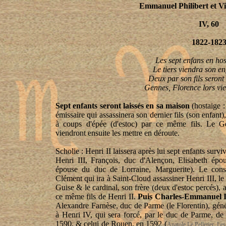
Emmanuel Philibert et V
IV, 60
1822-182
Les sept enfans en hos
Le tiers viendra son en
Deux par son fils seront 
Gennes, Florence lors vi
Sept enfants seront laissés en sa maison
(hostaige : 
émissaire qui assassinera son dernier fils (son enfan
à coups d'épée (d'estoc) par ce même fils. Le G
viendront ensuite les mettre en déroute.
Scholie : Henri II laissera après lui sept enfants surv
Henri III, François, duc d'Alençon, Elisabeth épo
épouse du duc de Lorraine, Marguerite). Le consei
Clément qui ira à Saint-Cloud assassiner Henri III, le 
Guise & le cardinal, son frère (deux d'estoc percés), a
ce même fils de Henri II.
Puis Charles-Emmanuel Ie
Alexandre Farnèse, duc de Parme (le Florentin), génér
à Henri IV, qui sera forcé, par le duc de Parme, de 
1590, & celui de Rouen, en 1592 (
Anatole Le Pelletier, Le