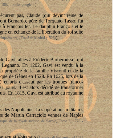
).
1, 1867 - books.google.fr
écurent pas, Claude (qui devint reine de
dont Bernardo, père de Torquato Tasso, fut
s à François Ier. Le dauphin François et le
gne en échange de la libération du roi suite
).
wikipedia.org - Traité de Madrid (1526)
de Gavi, alliés à Frédéric Barberousse, qui
de Legnano. En 1202, Gavi est vendu à la
propriété de la famille Visconti et de la
lique de Gênes en 1528. En 1625, lors de la
et pris d'assaut par les troupes franco-
 jours. Il est alors décidé de transformer
sauts. En 1815, Gavi est attribué au royaume
 des Napolitains. Les opérations militaires
pes de Martin Carraciolo venues de Naples
ogique de la royale maison de Savoie, Tome 2, 1778 -
en actuel Voltaggio (
La presa di Voltaggio nel 1625