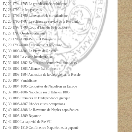
IV, 22 1794-1795 La grande armée catholique
IV, 23 1795 Le feu grégeois
IV, 24 1795-1796 Lutte contre le christianisme
IV, 25 1796-1797 La science au service de la Révolution
IV, 26 1797-1798 Coup d’Etat du 18 fructidor
IV, 27 1798 Oreste et Glanum
IV, 28 1798-1799 Vénus et Bonaparte
IV, 29 1799-1800 Astronomie et écobuage
IV, 30 1800-1801 La Pierre de Rosette
IV, 31 1801 La vision bienheureuse
IV, 32 1801-1802 Reflux des idéaux révolutionnaires
IV, 33 1802-1803 Alliance franco-perse
IV, 34 1803-1804 Annexion de la Géorgie par la Russie
IV, 35 1804 Vandalisme
IV, 36 1804-1805 Conquêtes de Napoléon en Europe
IV, 37 1805-1806 Napoléon roi d’Italie en 1805
IV, 38 1806 Prémices de l'indépendance grecque
IV, 39 1806-1807 Rhodes et ses occupations
IV, 40 1807-1808 Le Royaume de Naples napoléonien
IV, 41 1808-1809 Bayonne
IV, 42 1809 La captivité de Pie VII
IV, 43 1809-1810 Conflit entre Napoléon et la papauté