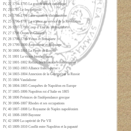
IV, 22 1794-1795 La grande armée catholique
IV, 23 1795 Le feu grégeois
IV, 24 1795-1796 Lutte contre le christianisme
IV, 25 1796-1797 La science au service de la Révolution
IV, 26 1797-1798 Coup d’Etat du 18 fructidor
IV, 27 1798 Oreste et Glanum
IV, 28 1798-1799 Vénus et Bonaparte
IV, 29 1799-1800 Astronomie et écobuage
IV, 30 1800-1801 La Pierre de Rosette
IV, 31 1801 La vision bienheureuse
IV, 32 1801-1802 Reflux des idéaux révolutionnaires
IV, 33 1802-1803 Alliance franco-perse
IV, 34 1803-1804 Annexion de la Géorgie par la Russie
IV, 35 1804 Vandalisme
IV, 36 1804-1805 Conquêtes de Napoléon en Europe
IV, 37 1805-1806 Napoléon roi d’Italie en 1805
IV, 38 1806 Prémices de l'indépendance grecque
IV, 39 1806-1807 Rhodes et ses occupations
IV, 40 1807-1808 Le Royaume de Naples napoléonien
IV, 41 1808-1809 Bayonne
IV, 42 1809 La captivité de Pie VII
IV, 43 1809-1810 Conflit entre Napoléon et la papauté