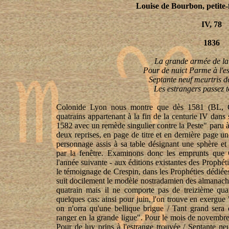
Louise de Bourbon, petite-f
IV, 78
1836
La grande armée de la 
Pour de nuict Parme à l'es
Septante neuf meurtris de
Les estrangers passez to
Colonide Lyon nous montre que dès 1581 (BL, C 
quatrains appartenant à la fin de la centurie IV dan
1582 avec un remède singulier contre la Peste" paru à 
deux reprises, en page de titre et en dernière page 
personnage assis à sa table désignant une sphère et
par la fenêtre. Examinons donc les emprunts que C
l'année suivante - aux éditions existantes des Prophé
le témoignage de Crespin, dans les Prophéties dédiée
suit docilement le modèle nostradamien des almanach
quatrain mais il ne comporte pas de treizième quat
quelques cas: ainsi pour juin, l'on trouve en exergue 
on n'orra qu'une bellique brigue / Tant grand sera d
ranger en la grande ligue". Pour le mois de novembre 
Pour de luy prins à l'estrange trouvée / Septante neu