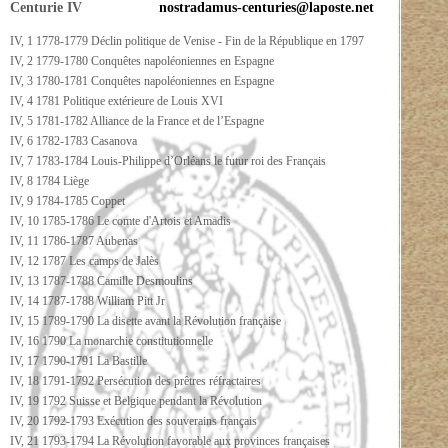
Centurie IV
nostradamus-centuries@laposte.net
IV, 1 1778-1779 Déclin politique de Venise - Fin de la République en 1797
IV, 2 1779-1780 Conquêtes napoléoniennes en Espagne
IV, 3 1780-1781 Conquêtes napoléoniennes en Espagne
IV, 4 1781 Politique extérieure de Louis XVI
IV, 5 1781-1782 Alliance de la France et de l’Espagne
IV, 6 1782-1783 Casanova
IV, 7 1783-1784 Louis-Philippe d’Orléans le futur roi des Français
IV, 8 1784 Liège
IV, 9 1784-1785 Coppet
IV, 10 1785-1786 Le comte d'Artois et Amadis
IV, 11 1786-1787 Aubenas
IV, 12 1787 Les camps de Jalès
IV, 13 1787-1788 Camille Desmoulins
IV, 14 1787-1788 William Pitt Jr
IV, 15 1789-1790 La disette avant la Révolution française
IV, 16 1790 La monarchie constitutionnelle
IV, 17 1790-1791 La Bastille
IV, 18 1791-1792 Persécution des prêtres réfractaires
IV, 19 1792 Suisse et Belgique pendant la Révolution
IV, 20 1792-1793 Exécution des souverains français
IV, 21 1793-1794 La Révolution favorable aux provinces françaises