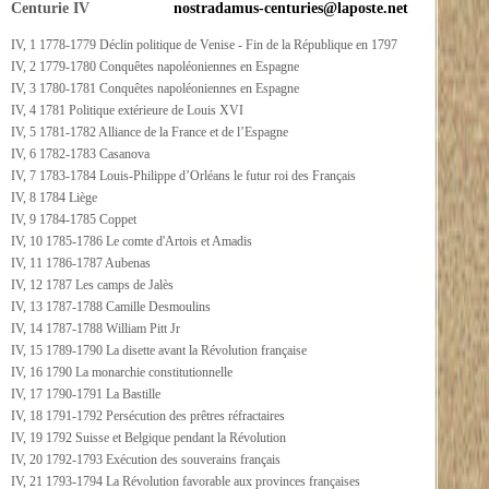
Centurie IV
nostradamus-centuries@laposte.net
IV, 1 1778-1779 Déclin politique de Venise - Fin de la République en 1797
IV, 2 1779-1780 Conquêtes napoléoniennes en Espagne
IV, 3 1780-1781 Conquêtes napoléoniennes en Espagne
IV, 4 1781 Politique extérieure de Louis XVI
IV, 5 1781-1782 Alliance de la France et de l’Espagne
IV, 6 1782-1783 Casanova
IV, 7 1783-1784 Louis-Philippe d’Orléans le futur roi des Français
IV, 8 1784 Liège
IV, 9 1784-1785 Coppet
IV, 10 1785-1786 Le comte d'Artois et Amadis
IV, 11 1786-1787 Aubenas
IV, 12 1787 Les camps de Jalès
IV, 13 1787-1788 Camille Desmoulins
IV, 14 1787-1788 William Pitt Jr
IV, 15 1789-1790 La disette avant la Révolution française
IV, 16 1790 La monarchie constitutionnelle
IV, 17 1790-1791 La Bastille
IV, 18 1791-1792 Persécution des prêtres réfractaires
IV, 19 1792 Suisse et Belgique pendant la Révolution
IV, 20 1792-1793 Exécution des souverains français
IV, 21 1793-1794 La Révolution favorable aux provinces françaises