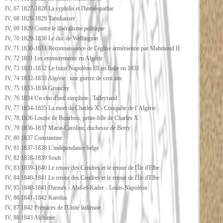
IV, 67 1827-1828 La syphilis et l'homéopathie
IV, 68 1828-1829 Tannhauser
IV, 69 1829 Contre le libéralisme politique
IV, 70 1829-1830 Le duc de Wellington
IV, 71 1830-1831 Reconnaissance de l’église arménienne par Mahmoud II
IV, 72 1831 Les emmurements en Algérie
IV, 73 1831-1832 Le futur Napoléon III en Italie en 1831
IV, 74 1832-1833 Algérie : une guerre de cent ans
IV, 75 1833-1834 Grouchy
IV, 76 1834 Un clin d'oeil simpliste : Talleyrand
IV, 77 1834-1835 La mort de Charles X - Conquête de l’Algérie
IV, 78 1836 Louise de Bourbon, petite-fille de Charles X
IV, 79 1836-1837 Marie-Caroline, duchesse de Berry
IV, 80 1837 Constantine
IV, 81 1837-1838 L’indépendance belge
IV, 82 1838-1839 Soult
IV, 83 1839-1840 Le retour des Cendres et le retour de l'Île d'Elbe
IV, 84 1840-1841 Le retour des Cendres et le retour de l'Île d'Elbe
IV, 85 1840-1841 Darmès - Abd-el-Kader - Louis-Napoléon
IV, 86 1841-1842 Karolus
IV, 87 1842 Prémices de l'Unité italienne
IV, 88 1843 Alchimie