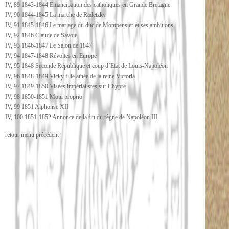
IV, 89 1843-1844 Emancipation des catholiques en Grande Bretagne
IV, 90 1844-1845 La marche de Radetzky
IV, 91 1845-1846 Le mariage du duc de Montpensier et ses ambitions
IV, 92 1846 Claude de Savoie
IV, 93 1846-1847 Le Salon de 1847
IV, 94 1847-1848 Révoltes en Europe
IV, 95 1848 Seconde République et coup d’Etat de Louis-Napoléon
IV, 96 1848-1849 Vicky fille aînée de la reine Victoria
IV, 97 1849-1850 Visées impérialistes sur Chypre
IV, 98 1850-1851 Motu proprio
IV, 99 1851 Alphonse XII
IV, 100 1851-1852 Annonce de la fin du règne de Napoléon III
retour menu précédent