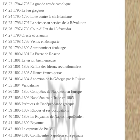
IV, 22 1794-1795 La grande armée catholique
IV, 23 1795 Le feu grégeois
IV, 24 1795-1796 Lutte contre le christianisme
IV, 25 1796-1797 La science au service de la Révolution
IV, 26 1797-1798 Coup d’Etat du 18 fructidor
IV, 27 1798 Oreste et Glanum
IV, 28 1798-1799 Vénus et Bonaparte
IV, 29 1799-1800 Astronomie et écobuage
IV, 30 1800-1801 La Pierre de Rosette
IV, 31 1801 La vision bienheureuse
IV, 32 1801-1802 Reflux des idéaux révolutionnaires
IV, 33 1802-1803 Alliance franco-perse
IV, 34 1803-1804 Annexion de la Géorgie par la Russie
IV, 35 1804 Vandalisme
IV, 36 1804-1805 Conquêtes de Napoléon en Europe
IV, 37 1805-1806 Napoléon roi d’Italie en 1805
IV, 38 1806 Prémices de l'indépendance grecque
IV, 39 1806-1807 Rhodes et ses occupations
IV, 40 1807-1808 Le Royaume de Naples napoléonien
IV, 41 1808-1809 Bayonne
IV, 42 1809 La captivité de Pie VII
IV, 43 1809-1810 Conflit entre Napoléon et la papauté