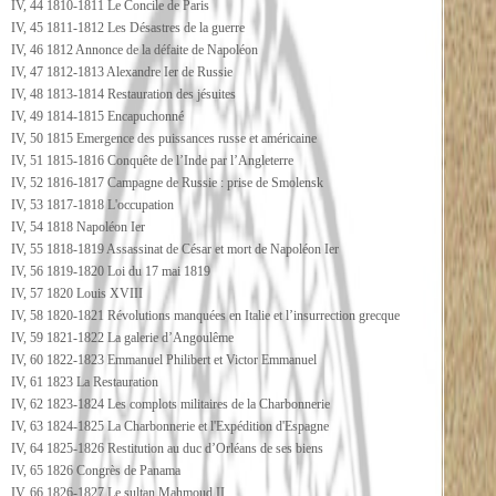
IV, 44 1810-1811 Le Concile de Paris
IV, 45 1811-1812 Les Désastres de la guerre
IV, 46 1812 Annonce de la défaite de Napoléon
IV, 47 1812-1813 Alexandre Ier de Russie
IV, 48 1813-1814 Restauration des jésuites
IV, 49 1814-1815 Encapuchonné
IV, 50 1815 Emergence des puissances russe et américaine
IV, 51 1815-1816 Conquête de l’Inde par l’Angleterre
IV, 52 1816-1817 Campagne de Russie : prise de Smolensk
IV, 53 1817-1818 L'occupation
IV, 54 1818 Napoléon Ier
IV, 55 1818-1819 Assassinat de César et mort de Napoléon Ier
IV, 56 1819-1820 Loi du 17 mai 1819
IV, 57 1820 Louis XVIII
IV, 58 1820-1821 Révolutions manquées en Italie et l’insurrection grecque
IV, 59 1821-1822 La galerie d’Angoulême
IV, 60 1822-1823 Emmanuel Philibert et Victor Emmanuel
IV, 61 1823 La Restauration
IV, 62 1823-1824 Les complots militaires de la Charbonnerie
IV, 63 1824-1825 La Charbonnerie et l'Expédition d'Espagne
IV, 64 1825-1826 Restitution au duc d’Orléans de ses biens
IV, 65 1826 Congrès de Panama
IV, 66 1826-1827 Le sultan Mahmoud II