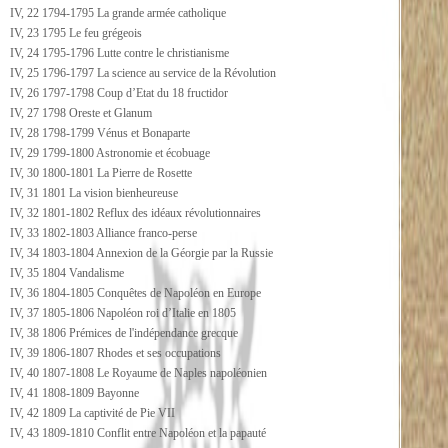
IV, 22 1794-1795 La grande armée catholique
IV, 23 1795 Le feu grégeois
IV, 24 1795-1796 Lutte contre le christianisme
IV, 25 1796-1797 La science au service de la Révolution
IV, 26 1797-1798 Coup d’Etat du 18 fructidor
IV, 27 1798 Oreste et Glanum
IV, 28 1798-1799 Vénus et Bonaparte
IV, 29 1799-1800 Astronomie et écobuage
IV, 30 1800-1801 La Pierre de Rosette
IV, 31 1801 La vision bienheureuse
IV, 32 1801-1802 Reflux des idéaux révolutionnaires
IV, 33 1802-1803 Alliance franco-perse
IV, 34 1803-1804 Annexion de la Géorgie par la Russie
IV, 35 1804 Vandalisme
IV, 36 1804-1805 Conquêtes de Napoléon en Europe
IV, 37 1805-1806 Napoléon roi d’Italie en 1805
IV, 38 1806 Prémices de l'indépendance grecque
IV, 39 1806-1807 Rhodes et ses occupations
IV, 40 1807-1808 Le Royaume de Naples napoléonien
IV, 41 1808-1809 Bayonne
IV, 42 1809 La captivité de Pie VII
IV, 43 1809-1810 Conflit entre Napoléon et la papauté