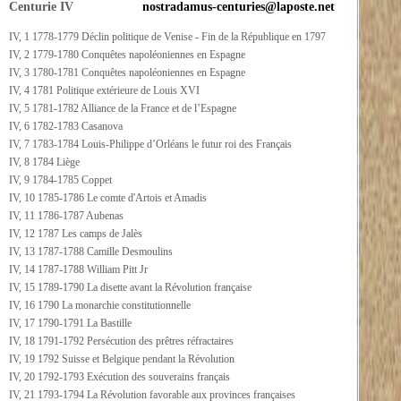
Centurie IV
nostradamus-centuries@laposte.net
IV, 1 1778-1779 Déclin politique de Venise - Fin de la République en 1797
IV, 2 1779-1780 Conquêtes napoléoniennes en Espagne
IV, 3 1780-1781 Conquêtes napoléoniennes en Espagne
IV, 4 1781 Politique extérieure de Louis XVI
IV, 5 1781-1782 Alliance de la France et de l’Espagne
IV, 6 1782-1783 Casanova
IV, 7 1783-1784 Louis-Philippe d’Orléans le futur roi des Français
IV, 8 1784 Liège
IV, 9 1784-1785 Coppet
IV, 10 1785-1786 Le comte d'Artois et Amadis
IV, 11 1786-1787 Aubenas
IV, 12 1787 Les camps de Jalès
IV, 13 1787-1788 Camille Desmoulins
IV, 14 1787-1788 William Pitt Jr
IV, 15 1789-1790 La disette avant la Révolution française
IV, 16 1790 La monarchie constitutionnelle
IV, 17 1790-1791 La Bastille
IV, 18 1791-1792 Persécution des prêtres réfractaires
IV, 19 1792 Suisse et Belgique pendant la Révolution
IV, 20 1792-1793 Exécution des souverains français
IV, 21 1793-1794 La Révolution favorable aux provinces françaises