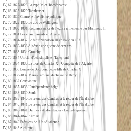
IV, 67 1827-1828 La syphilis et l'homéopathie
IV, 68 1828-1829 Tannhauser
IV, 69 1829 Contre le libéralisme politique
IV, 70 1829-1830 Le duc de Wellington
IV, 71 1830-1831 Reconnaissance de l’église arménienne par Mahmoud II
IV, 72 1831 Les emmurements en Algérie
IV, 73 1831-1832 Le futur Napoléon III en Italie en 1831
IV, 74 1832-1833 Algérie : une guerre de cent ans
IV, 75 1833-1834 Grouchy
IV, 76 1834 Un clin d'oeil simpliste : Talleyrand
IV, 77 1834-1835 La mort de Charles X - Conquête de l’Algérie
IV, 78 1836 Louise de Bourbon, petite-fille de Charles X
IV, 79 1836-1837 Marie-Caroline, duchesse de Berry
IV, 80 1837 Constantine
IV, 81 1837-1838 L’indépendance belge
IV, 82 1838-1839 Soult
IV, 83 1839-1840 Le retour des Cendres et le retour de l'Île d'Elbe
IV, 84 1840-1841 Le retour des Cendres et le retour de l'Île d'Elbe
IV, 85 1840-1841 Darmès - Abd-el-Kader - Louis-Napoléon
IV, 86 1841-1842 Karolus
IV, 87 1842 Prémices de l'Unité italienne
IV, 88 1843 Alchimie