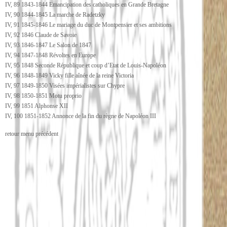
IV, 89 1843-1844 Emancipation des catholiques en Grande Bretagne
IV, 90 1844-1845 La marche de Radetzky
IV, 91 1845-1846 Le mariage du duc de Montpensier et ses ambitions
IV, 92 1846 Claude de Savoie
IV, 93 1846-1847 Le Salon de 1847
IV, 94 1847-1848 Révoltes en Europe
IV, 95 1848 Seconde République et coup d’Etat de Louis-Napoléon
IV, 96 1848-1849 Vicky fille aînée de la reine Victoria
IV, 97 1849-1850 Visées impérialistes sur Chypre
IV, 98 1850-1851 Motu proprio
IV, 99 1851 Alphonse XII
IV, 100 1851-1852 Annonce de la fin du règne de Napoléon III
retour menu précédent