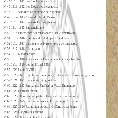
IV, 44 1810-1811 Le Concile de Paris
IV, 45 1811-1812 Les Désastres de la guerre
IV, 46 1812 Annonce de la défaite de Napoléon
IV, 47 1812-1813 Alexandre Ier de Russie
IV, 48 1813-1814 Restauration des jésuites
IV, 49 1814-1815 Encapuchonné
IV, 50 1815 Emergence des puissances russe et américaine
IV, 51 1815-1816 Conquête de l’Inde par l’Angleterre
IV, 52 1816-1817 Campagne de Russie : prise de Smolensk
IV, 53 1817-1818 L'occupation
IV, 54 1818 Napoléon Ier
IV, 55 1818-1819 Assassinat de César et mort de Napoléon Ier
IV, 56 1819-1820 Loi du 17 mai 1819
IV, 57 1820 Louis XVIII
IV, 58 1820-1821 Révolutions manquées en Italie et l’insurrection grecque
IV, 59 1821-1822 La galerie d’Angoulême
IV, 60 1822-1823 Emmanuel Philibert et Victor Emmanuel
IV, 61 1823 La Restauration
IV, 62 1823-1824 Les complots militaires de la Charbonnerie
IV, 63 1824-1825 La Charbonnerie et l'Expédition d'Espagne
IV, 64 1825-1826 Restitution au duc d’Orléans de ses biens
IV, 65 1826 Congrès de Panama
IV, 66 1826-1827 Le sultan Mahmoud II