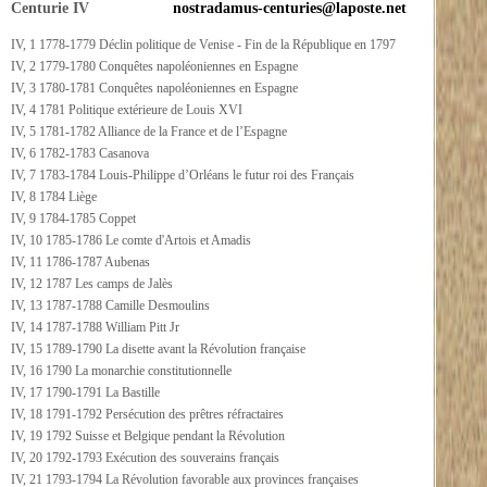
Centurie IV
nostradamus-centuries@laposte.net
IV, 1 1778-1779 Déclin politique de Venise - Fin de la République en 1797
IV, 2 1779-1780 Conquêtes napoléoniennes en Espagne
IV, 3 1780-1781 Conquêtes napoléoniennes en Espagne
IV, 4 1781 Politique extérieure de Louis XVI
IV, 5 1781-1782 Alliance de la France et de l’Espagne
IV, 6 1782-1783 Casanova
IV, 7 1783-1784 Louis-Philippe d’Orléans le futur roi des Français
IV, 8 1784 Liège
IV, 9 1784-1785 Coppet
IV, 10 1785-1786 Le comte d'Artois et Amadis
IV, 11 1786-1787 Aubenas
IV, 12 1787 Les camps de Jalès
IV, 13 1787-1788 Camille Desmoulins
IV, 14 1787-1788 William Pitt Jr
IV, 15 1789-1790 La disette avant la Révolution française
IV, 16 1790 La monarchie constitutionnelle
IV, 17 1790-1791 La Bastille
IV, 18 1791-1792 Persécution des prêtres réfractaires
IV, 19 1792 Suisse et Belgique pendant la Révolution
IV, 20 1792-1793 Exécution des souverains français
IV, 21 1793-1794 La Révolution favorable aux provinces françaises