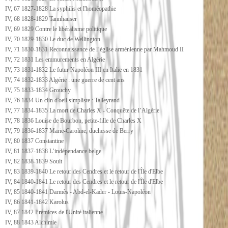
IV, 67 1827-1828 La syphilis et l'homéopathie
IV, 68 1828-1829 Tannhauser
IV, 69 1829 Contre le libéralisme politique
IV, 70 1829-1830 Le duc de Wellington
IV, 71 1830-1831 Reconnaissance de l’église arménienne par Mahmoud II
IV, 72 1831 Les emmurements en Algérie
IV, 73 1831-1832 Le futur Napoléon III en Italie en 1831
IV, 74 1832-1833 Algérie : une guerre de cent ans
IV, 75 1833-1834 Grouchy
IV, 76 1834 Un clin d'oeil simpliste : Talleyrand
IV, 77 1834-1835 La mort de Charles X - Conquête de l’Algérie
IV, 78 1836 Louise de Bourbon, petite-fille de Charles X
IV, 79 1836-1837 Marie-Caroline, duchesse de Berry
IV, 80 1837 Constantine
IV, 81 1837-1838 L’indépendance belge
IV, 82 1838-1839 Soult
IV, 83 1839-1840 Le retour des Cendres et le retour de l'Île d'Elbe
IV, 84 1840-1841 Le retour des Cendres et le retour de l'Île d'Elbe
IV, 85 1840-1841 Darmès - Abd-el-Kader - Louis-Napoléon
IV, 86 1841-1842 Karolus
IV, 87 1842 Prémices de l'Unité italienne
IV, 88 1843 Alchimie