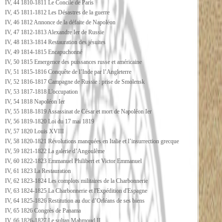
IV, 44 1810-1811 Le Concile de Paris
IV, 45 1811-1812 Les Désastres de la guerre
IV, 46 1812 Annonce de la défaite de Napoléon
IV, 47 1812-1813 Alexandre Ier de Russie
IV, 48 1813-1814 Restauration des jésuites
IV, 49 1814-1815 Encapuchonné
IV, 50 1815 Emergence des puissances russe et américaine
IV, 51 1815-1816 Conquête de l’Inde par l’Angleterre
IV, 52 1816-1817 Campagne de Russie : prise de Smolensk
IV, 53 1817-1818 L'occupation
IV, 54 1818 Napoléon Ier
IV, 55 1818-1819 Assassinat de César et mort de Napoléon Ier
IV, 56 1819-1820 Loi du 17 mai 1819
IV, 57 1820 Louis XVIII
IV, 58 1820-1821 Révolutions manquées en Italie et l’insurrection grecque
IV, 59 1821-1822 La galerie d’Angoulême
IV, 60 1822-1823 Emmanuel Philibert et Victor Emmanuel
IV, 61 1823 La Restauration
IV, 62 1823-1824 Les complots militaires de la Charbonnerie
IV, 63 1824-1825 La Charbonnerie et l'Expédition d'Espagne
IV, 64 1825-1826 Restitution au duc d’Orléans de ses biens
IV, 65 1826 Congrès de Panama
IV, 66 1826-1827 Le sultan Mahmoud II