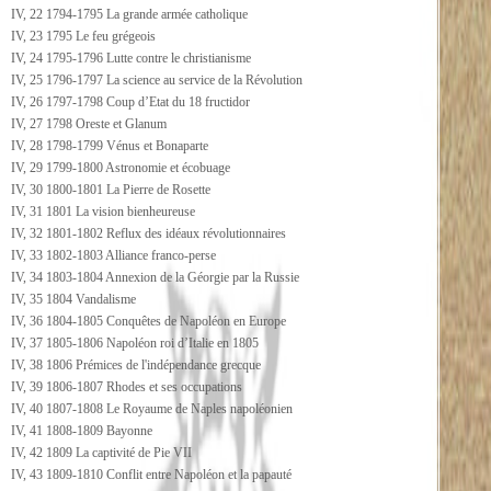
IV, 22 1794-1795 La grande armée catholique
IV, 23 1795 Le feu grégeois
IV, 24 1795-1796 Lutte contre le christianisme
IV, 25 1796-1797 La science au service de la Révolution
IV, 26 1797-1798 Coup d’Etat du 18 fructidor
IV, 27 1798 Oreste et Glanum
IV, 28 1798-1799 Vénus et Bonaparte
IV, 29 1799-1800 Astronomie et écobuage
IV, 30 1800-1801 La Pierre de Rosette
IV, 31 1801 La vision bienheureuse
IV, 32 1801-1802 Reflux des idéaux révolutionnaires
IV, 33 1802-1803 Alliance franco-perse
IV, 34 1803-1804 Annexion de la Géorgie par la Russie
IV, 35 1804 Vandalisme
IV, 36 1804-1805 Conquêtes de Napoléon en Europe
IV, 37 1805-1806 Napoléon roi d’Italie en 1805
IV, 38 1806 Prémices de l'indépendance grecque
IV, 39 1806-1807 Rhodes et ses occupations
IV, 40 1807-1808 Le Royaume de Naples napoléonien
IV, 41 1808-1809 Bayonne
IV, 42 1809 La captivité de Pie VII
IV, 43 1809-1810 Conflit entre Napoléon et la papauté