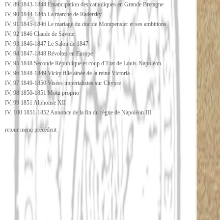
IV, 89 1843-1844 Emancipation des catholiques en Grande Bretagne
IV, 90 1844-1845 La marche de Radetzky
IV, 91 1845-1846 Le mariage du duc de Montpensier et ses ambitions
IV, 92 1846 Claude de Savoie
IV, 93 1846-1847 Le Salon de 1847
IV, 94 1847-1848 Révoltes en Europe
IV, 95 1848 Seconde République et coup d’Etat de Louis-Napoléon
IV, 96 1848-1849 Vicky fille aînée de la reine Victoria
IV, 97 1849-1850 Visées impérialistes sur Chypre
IV, 98 1850-1851 Motu proprio
IV, 99 1851 Alphonse XII
IV, 100 1851-1852 Annonce de la fin du règne de Napoléon III
retour menu précédent