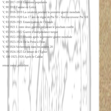
V, 89 1917-1918 Emotions populaires
V, 90 1918 Famine en Grèce
V, 91 1918-1919 La cavalerie pendant la première guerre mondiale
V, 92 1919-1920 Les 17 ans de règne de Pie XI - Son successeur Pie XII
V, 93 1920-1921 Emancipation de l’Irlande
V, 94 1921 L’entre deux guerres préparant le prochain conflit
V, 95 1921-1922 Guerre d'indépendance turque
V, 96 1922-1923 Rhodes après la première guerre mondiale
V, 97 1923-1924 De la Perse à l'Iran
V, 98 1924 Sécheresses dans les années 20
V, 99 1924-1925 Le denier de l’Eglise
V, 100 1925-1926 Après le Califat
retour menu précédent