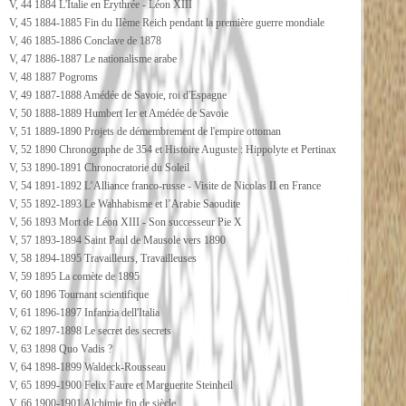
V, 44 1884 L'Italie en Erythrée - Léon XIII
V, 45 1884-1885 Fin du IIème Reich pendant la première guerre mondiale
V, 46 1885-1886 Conclave de 1878
V, 47 1886-1887 Le nationalisme arabe
V, 48 1887 Pogroms
V, 49 1887-1888 Amédée de Savoie, roi d'Espagne
V, 50 1888-1889 Humbert Ier et Amédée de Savoie
V, 51 1889-1890 Projets de démembrement de l'empire ottoman
V, 52 1890 Chronographe de 354 et Histoire Auguste : Hippolyte et Pertinax
V, 53 1890-1891 Chronocratorie du Soleil
V, 54 1891-1892 L’Alliance franco-russe - Visite de Nicolas II en France
V, 55 1892-1893 Le Wahhabisme et l’Arabie Saoudite
V, 56 1893 Mort de Léon XIII - Son successeur Pie X
V, 57 1893-1894 Saint Paul de Mausole vers 1890
V, 58 1894-1895 Travailleurs, Travailleuses
V, 59 1895 La comète de 1895
V, 60 1896 Tournant scientifique
V, 61 1896-1897 Infanzia dell'Italia
V, 62 1897-1898 Le secret des secrets
V, 63 1898 Quo Vadis ?
V, 64 1898-1899 Waldeck-Rousseau
V, 65 1899-1900 Felix Faure et Marguerite Steinheil
V, 66 1900-1901 Alchimie fin de siècle