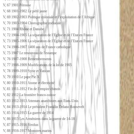
V, 67 1901 Pérouse
V, 68 1901-1902 Le péril jaune
V, 69 1902-1903 Politique coloniale et l’exploitation de l’Afrique
V, 70 1903-1904 Chorographie zodiacale
V, 71 1904 Rhône et Danube
V, 72 1904-1905 La séparation de l’Eglise et de l’Etat en France
V, 73 1905-1906 La séparation de l’Eglise et de l’Etat en France
V, 74 1906-1907 1400 ans de France catholique
V, 75 1907 Le renouveau de l'estampe
V, 76 1907-1908 Remembrements
V, 77 1908-1909 Modifications de la loi de 1905
V, 78 1909-1910 Syrie et Vatican
V, 79 1910 Le pape Pie X
V, 80 1910-1911 Atome et électricité
V, 81 1911-1912 Fin de l’empire chinois
V, 82 1912 La frontière franco-suisse
V, 83 1912-1913 Attentats anarchistes aux Etats-Unis
V, 84 1913-1914 Le président Franklin Delano Roosevelt
V, 85 1914-1915 La guerre de 1914
V, 86 1915 Les Arméniens dans la guerre de 14-18
V, 87 1915-1916 Verdun
V, 88 1916-1917 Monstres marins