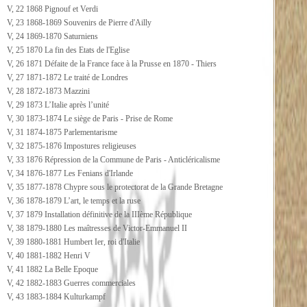
V, 22 1868 Pignouf et Verdi
V, 23 1868-1869 Souvenirs de Pierre d'Ailly
V, 24 1869-1870 Saturniens
V, 25 1870 La fin des Etats de l'Eglise
V, 26 1871 Défaite de la France face à la Prusse en 1870 - Thiers
V, 27 1871-1872 Le traité de Londres
V, 28 1872-1873 Mazzini
V, 29 1873 L’Italie après l’unité
V, 30 1873-1874 Le siège de Paris - Prise de Rome
V, 31 1874-1875 Parlementarisme
V, 32 1875-1876 Impostures religieuses
V, 33 1876 Répression de la Commune de Paris - Anticléricalisme
V, 34 1876-1877 Les Fenians d'Irlande
V, 35 1877-1878 Chypre sous le protectorat de la Grande Bretagne
V, 36 1878-1879 L’art, le temps et la ruse
V, 37 1879 Installation définitive de la IIIème République
V, 38 1879-1880 Les maîtresses de Victor-Emmanuel II
V, 39 1880-1881 Humbert Ier, roi d'Italie
V, 40 1881-1882 Henri V
V, 41 1882 La Belle Epoque
V, 42 1882-1883 Guerres commerciales
V, 43 1883-1884 Kulturkampf