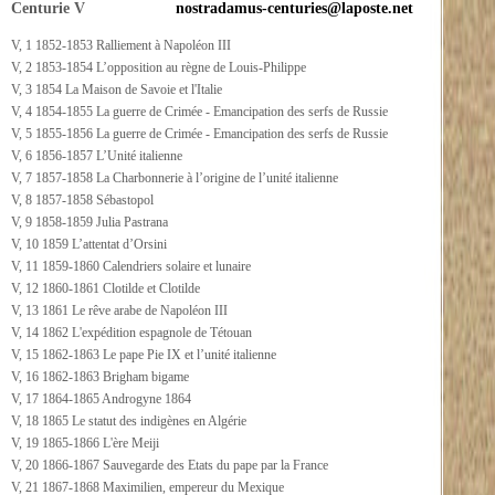
Centurie V
nostradamus-centuries@laposte.net
V, 1 1852-1853 Ralliement à Napoléon III
V, 2 1853-1854 L’opposition au règne de Louis-Philippe
V, 3 1854 La Maison de Savoie et l'Italie
V, 4 1854-1855 La guerre de Crimée - Emancipation des serfs de Russie
V, 5 1855-1856 La guerre de Crimée - Emancipation des serfs de Russie
V, 6 1856-1857 L’Unité italienne
V, 7 1857-1858 La Charbonnerie à l’origine de l’unité italienne
V, 8 1857-1858 Sébastopol
V, 9 1858-1859 Julia Pastrana
V, 10 1859 L’attentat d’Orsini
V, 11 1859-1860 Calendriers solaire et lunaire
V, 12 1860-1861 Clotilde et Clotilde
V, 13 1861 Le rêve arabe de Napoléon III
V, 14 1862 L'expédition espagnole de Tétouan
V, 15 1862-1863 Le pape Pie IX et l’unité italienne
V, 16 1862-1863 Brigham bigame
V, 17 1864-1865 Androgyne 1864
V, 18 1865 Le statut des indigènes en Algérie
V, 19 1865-1866 L'ère Meiji
V, 20 1866-1867 Sauvegarde des Etats du pape par la France
V, 21 1867-1868 Maximilien, empereur du Mexique