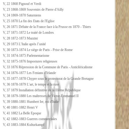
V, 22 1868 Pignouf et Verdi
V, 23 1868-1869 Souvenirs de Pierre d'Ailly
V, 24 1869-1870 Saturniens
V, 25 1870 La fin des Etats de l'Eglise
V, 26 1871 Défaite de la France face à la Prusse en 1870 - Thiers
V, 27 1871-1872 Le traité de Londres
V, 28 1872-1873 Mazzini
V, 29 1873 L’Italie après l’unité
V, 30 1873-1874 Le siège de Paris - Prise de Rome
V, 31 1874-1875 Parlementarisme
V, 32 1875-1876 Impostures religieuses
V, 33 1876 Répression de la Commune de Paris - Anticléricalisme
V, 34 1876-1877 Les Fenians d'Irlande
V, 35 1877-1878 Chypre sous le protectorat de la Grande Bretagne
V, 36 1878-1879 L’art, le temps et la ruse
V, 37 1879 Installation définitive de la IIIème République
V, 38 1879-1880 Les maîtresses de Victor-Emmanuel II
V, 39 1880-1881 Humbert Ier, roi d'Italie
V, 40 1881-1882 Henri V
V, 41 1882 La Belle Epoque
V, 42 1882-1883 Guerres commerciales
V, 43 1883-1884 Kulturkampf