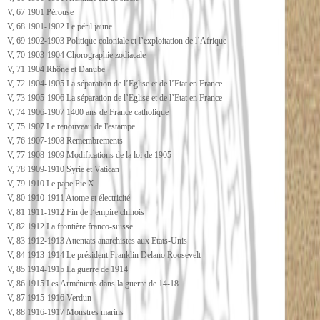
V, 67 1901 Pérouse
V, 68 1901-1902 Le péril jaune
V, 69 1902-1903 Politique coloniale et l’exploitation de l’Afrique
V, 70 1903-1904 Chorographie zodiacale
V, 71 1904 Rhône et Danube
V, 72 1904-1905 La séparation de l’Eglise et de l’Etat en France
V, 73 1905-1906 La séparation de l’Eglise et de l’Etat en France
V, 74 1906-1907 1400 ans de France catholique
V, 75 1907 Le renouveau de l'estampe
V, 76 1907-1908 Remembrements
V, 77 1908-1909 Modifications de la loi de 1905
V, 78 1909-1910 Syrie et Vatican
V, 79 1910 Le pape Pie X
V, 80 1910-1911 Atome et électricité
V, 81 1911-1912 Fin de l’empire chinois
V, 82 1912 La frontière franco-suisse
V, 83 1912-1913 Attentats anarchistes aux Etats-Unis
V, 84 1913-1914 Le président Franklin Delano Roosevelt
V, 85 1914-1915 La guerre de 1914
V, 86 1915 Les Arméniens dans la guerre de 14-18
V, 87 1915-1916 Verdun
V, 88 1916-1917 Monstres marins