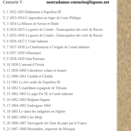
Centurie V
nostradamus-centuries@laposte.net
V, 1 1852-1853 Ralliement à Napoléon III
V, 2 1853-1854 L’opposition au règne de Louis-Philippe
V, 3 1854 La Maison de Savoie et l'Italie
V, 4 1854-1855 La guerre de Crimée - Emancipation des serfs de Russie
V, 5 1855-1856 La guerre de Crimée - Emancipation des serfs de Russie
V, 6 1856-1857 L’Unité italienne
V, 7 1857-1858 La Charbonnerie à l’origine de l’unité italienne
V, 8 1857-1858 Sébastopol
V, 9 1858-1859 Julia Pastrana
V, 10 1859 L’attentat d’Orsini
V, 11 1859-1860 Calendriers solaire et lunaire
V, 12 1860-1861 Clotilde et Clotilde
V, 13 1861 Le rêve arabe de Napoléon III
V, 14 1862 L'expédition espagnole de Tétouan
V, 15 1862-1863 Le pape Pie IX et l’unité italienne
V, 16 1862-1863 Brigham bigame
V, 17 1864-1865 Androgyne 1864
V, 18 1865 Le statut des indigènes en Algérie
V, 19 1865-1866 L'ère Meiji
V, 20 1866-1867 Sauvegarde des Etats du pape par la France
V, 21 1867-1868 Maximilien, empereur du Mexique