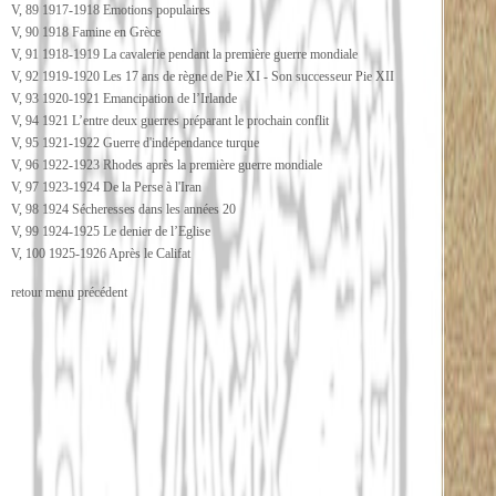
V, 89 1917-1918 Emotions populaires
V, 90 1918 Famine en Grèce
V, 91 1918-1919 La cavalerie pendant la première guerre mondiale
V, 92 1919-1920 Les 17 ans de règne de Pie XI - Son successeur Pie XII
V, 93 1920-1921 Emancipation de l’Irlande
V, 94 1921 L’entre deux guerres préparant le prochain conflit
V, 95 1921-1922 Guerre d'indépendance turque
V, 96 1922-1923 Rhodes après la première guerre mondiale
V, 97 1923-1924 De la Perse à l'Iran
V, 98 1924 Sécheresses dans les années 20
V, 99 1924-1925 Le denier de l’Eglise
V, 100 1925-1926 Après le Califat
retour menu précédent