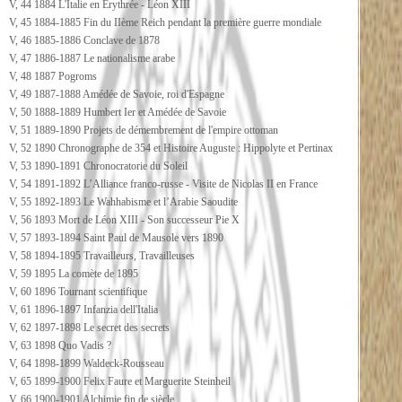
V, 44 1884 L'Italie en Erythrée - Léon XIII
V, 45 1884-1885 Fin du IIème Reich pendant la première guerre mondiale
V, 46 1885-1886 Conclave de 1878
V, 47 1886-1887 Le nationalisme arabe
V, 48 1887 Pogroms
V, 49 1887-1888 Amédée de Savoie, roi d'Espagne
V, 50 1888-1889 Humbert Ier et Amédée de Savoie
V, 51 1889-1890 Projets de démembrement de l'empire ottoman
V, 52 1890 Chronographe de 354 et Histoire Auguste : Hippolyte et Pertinax
V, 53 1890-1891 Chronocratorie du Soleil
V, 54 1891-1892 L’Alliance franco-russe - Visite de Nicolas II en France
V, 55 1892-1893 Le Wahhabisme et l’Arabie Saoudite
V, 56 1893 Mort de Léon XIII - Son successeur Pie X
V, 57 1893-1894 Saint Paul de Mausole vers 1890
V, 58 1894-1895 Travailleurs, Travailleuses
V, 59 1895 La comète de 1895
V, 60 1896 Tournant scientifique
V, 61 1896-1897 Infanzia dell'Italia
V, 62 1897-1898 Le secret des secrets
V, 63 1898 Quo Vadis ?
V, 64 1898-1899 Waldeck-Rousseau
V, 65 1899-1900 Felix Faure et Marguerite Steinheil
V, 66 1900-1901 Alchimie fin de siècle