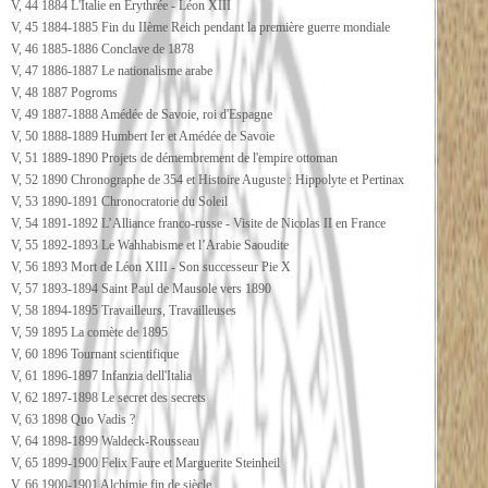
V, 44 1884 L'Italie en Erythrée - Léon XIII
V, 45 1884-1885 Fin du IIème Reich pendant la première guerre mondiale
V, 46 1885-1886 Conclave de 1878
V, 47 1886-1887 Le nationalisme arabe
V, 48 1887 Pogroms
V, 49 1887-1888 Amédée de Savoie, roi d'Espagne
V, 50 1888-1889 Humbert Ier et Amédée de Savoie
V, 51 1889-1890 Projets de démembrement de l'empire ottoman
V, 52 1890 Chronographe de 354 et Histoire Auguste : Hippolyte et Pertinax
V, 53 1890-1891 Chronocratorie du Soleil
V, 54 1891-1892 L’Alliance franco-russe - Visite de Nicolas II en France
V, 55 1892-1893 Le Wahhabisme et l’Arabie Saoudite
V, 56 1893 Mort de Léon XIII - Son successeur Pie X
V, 57 1893-1894 Saint Paul de Mausole vers 1890
V, 58 1894-1895 Travailleurs, Travailleuses
V, 59 1895 La comète de 1895
V, 60 1896 Tournant scientifique
V, 61 1896-1897 Infanzia dell'Italia
V, 62 1897-1898 Le secret des secrets
V, 63 1898 Quo Vadis ?
V, 64 1898-1899 Waldeck-Rousseau
V, 65 1899-1900 Felix Faure et Marguerite Steinheil
V, 66 1900-1901 Alchimie fin de siècle