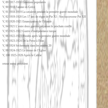
V, 89 1917-1918 Emotions populaires
V, 90 1918 Famine en Grèce
V, 91 1918-1919 La cavalerie pendant la première guerre mondiale
V, 92 1919-1920 Les 17 ans de règne de Pie XI - Son successeur Pie XII
V, 93 1920-1921 Emancipation de l’Irlande
V, 94 1921 L’entre deux guerres préparant le prochain conflit
V, 95 1921-1922 Guerre d'indépendance turque
V, 96 1922-1923 Rhodes après la première guerre mondiale
V, 97 1923-1924 De la Perse à l'Iran
V, 98 1924 Sécheresses dans les années 20
V, 99 1924-1925 Le denier de l’Eglise
V, 100 1925-1926 Après le Califat
retour menu précédent