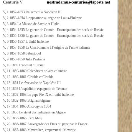
Centurie V
nostradamus-centuries@laposte.net
V, 1 1852-1853 Ralliement à Napoléon III
V, 2 1853-1854 L’opposition au règne de Louis-Philippe
V, 3 1854 La Maison de Savoie et l'Italie
V, 4 1854-1855 La guerre de Crimée - Emancipation des serfs de Russie
V, 5 1855-1856 La guerre de Crimée - Emancipation des serfs de Russie
V, 6 1856-1857 L’Unité italienne
V, 7 1857-1858 La Charbonnerie à l’origine de l’unité italienne
V, 8 1857-1858 Sébastopol
V, 9 1858-1859 Julia Pastrana
V, 10 1859 L’attentat d’Orsini
V, 11 1859-1860 Calendriers solaire et lunaire
V, 12 1860-1861 Clotilde et Clotilde
V, 13 1861 Le rêve arabe de Napoléon III
V, 14 1862 L'expédition espagnole de Tétouan
V, 15 1862-1863 Le pape Pie IX et l’unité italienne
V, 16 1862-1863 Brigham bigame
V, 17 1864-1865 Androgyne 1864
V, 18 1865 Le statut des indigènes en Algérie
V, 19 1865-1866 L'ère Meiji
V, 20 1866-1867 Sauvegarde des Etats du pape par la France
V, 21 1867-1868 Maximilien, empereur du Mexique