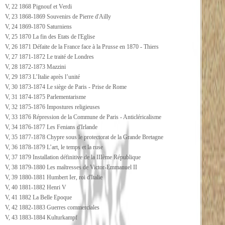
V, 22 1868 Pignouf et Verdi
V, 23 1868-1869 Souvenirs de Pierre d'Ailly
V, 24 1869-1870 Saturniens
V, 25 1870 La fin des Etats de l'Eglise
V, 26 1871 Défaite de la France face à la Prusse en 1870 - Thiers
V, 27 1871-1872 Le traité de Londres
V, 28 1872-1873 Mazzini
V, 29 1873 L’Italie après l’unité
V, 30 1873-1874 Le siège de Paris - Prise de Rome
V, 31 1874-1875 Parlementarisme
V, 32 1875-1876 Impostures religieuses
V, 33 1876 Répression de la Commune de Paris - Anticléricalisme
V, 34 1876-1877 Les Fenians d'Irlande
V, 35 1877-1878 Chypre sous le protectorat de la Grande Bretagne
V, 36 1878-1879 L’art, le temps et la ruse
V, 37 1879 Installation définitive de la IIIème République
V, 38 1879-1880 Les maîtresses de Victor-Emmanuel II
V, 39 1880-1881 Humbert Ier, roi d'Italie
V, 40 1881-1882 Henri V
V, 41 1882 La Belle Epoque
V, 42 1882-1883 Guerres commerciales
V, 43 1883-1884 Kulturkampf