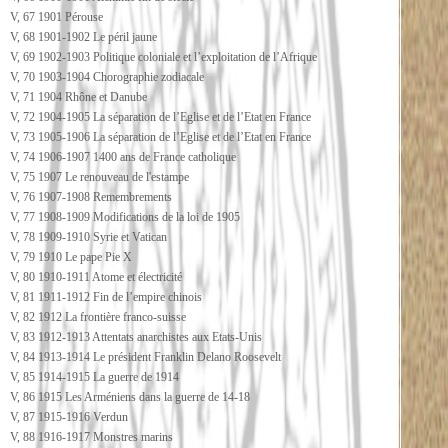
V, 67 1901 Pérouse
V, 68 1901-1902 Le péril jaune
V, 69 1902-1903 Politique coloniale et l’exploitation de l’Afrique
V, 70 1903-1904 Chorographie zodiacale
V, 71 1904 Rhône et Danube
V, 72 1904-1905 La séparation de l’Eglise et de l’Etat en France
V, 73 1905-1906 La séparation de l’Eglise et de l’Etat en France
V, 74 1906-1907 1400 ans de France catholique
V, 75 1907 Le renouveau de l'estampe
V, 76 1907-1908 Remembrements
V, 77 1908-1909 Modifications de la loi de 1905
V, 78 1909-1910 Syrie et Vatican
V, 79 1910 Le pape Pie X
V, 80 1910-1911 Atome et électricité
V, 81 1911-1912 Fin de l’empire chinois
V, 82 1912 La frontière franco-suisse
V, 83 1912-1913 Attentats anarchistes aux Etats-Unis
V, 84 1913-1914 Le président Franklin Delano Roosevelt
V, 85 1914-1915 La guerre de 1914
V, 86 1915 Les Arméniens dans la guerre de 14-18
V, 87 1915-1916 Verdun
V, 88 1916-1917 Monstres marins