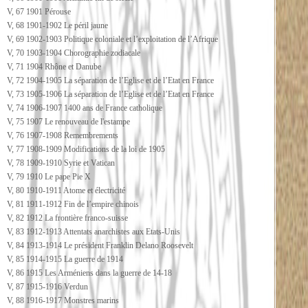
V, 67 1901 Pérouse
V, 68 1901-1902 Le péril jaune
V, 69 1902-1903 Politique coloniale et l’exploitation de l’Afrique
V, 70 1903-1904 Chorographie zodiacale
V, 71 1904 Rhône et Danube
V, 72 1904-1905 La séparation de l’Eglise et de l’Etat en France
V, 73 1905-1906 La séparation de l’Eglise et de l’Etat en France
V, 74 1906-1907 1400 ans de France catholique
V, 75 1907 Le renouveau de l'estampe
V, 76 1907-1908 Remembrements
V, 77 1908-1909 Modifications de la loi de 1905
V, 78 1909-1910 Syrie et Vatican
V, 79 1910 Le pape Pie X
V, 80 1910-1911 Atome et électricité
V, 81 1911-1912 Fin de l’empire chinois
V, 82 1912 La frontière franco-suisse
V, 83 1912-1913 Attentats anarchistes aux Etats-Unis
V, 84 1913-1914 Le président Franklin Delano Roosevelt
V, 85 1914-1915 La guerre de 1914
V, 86 1915 Les Arméniens dans la guerre de 14-18
V, 87 1915-1916 Verdun
V, 88 1916-1917 Monstres marins