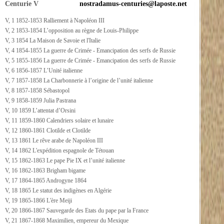
Centurie V
nostradamus-centuries@laposte.net
V, 1 1852-1853 Ralliement à Napoléon III
V, 2 1853-1854 L’opposition au règne de Louis-Philippe
V, 3 1854 La Maison de Savoie et l'Italie
V, 4 1854-1855 La guerre de Crimée - Emancipation des serfs de Russie
V, 5 1855-1856 La guerre de Crimée - Emancipation des serfs de Russie
V, 6 1856-1857 L’Unité italienne
V, 7 1857-1858 La Charbonnerie à l’origine de l’unité italienne
V, 8 1857-1858 Sébastopol
V, 9 1858-1859 Julia Pastrana
V, 10 1859 L’attentat d’Orsini
V, 11 1859-1860 Calendriers solaire et lunaire
V, 12 1860-1861 Clotilde et Clotilde
V, 13 1861 Le rêve arabe de Napoléon III
V, 14 1862 L'expédition espagnole de Tétouan
V, 15 1862-1863 Le pape Pie IX et l’unité italienne
V, 16 1862-1863 Brigham bigame
V, 17 1864-1865 Androgyne 1864
V, 18 1865 Le statut des indigènes en Algérie
V, 19 1865-1866 L'ère Meiji
V, 20 1866-1867 Sauvegarde des Etats du pape par la France
V, 21 1867-1868 Maximilien, empereur du Mexique