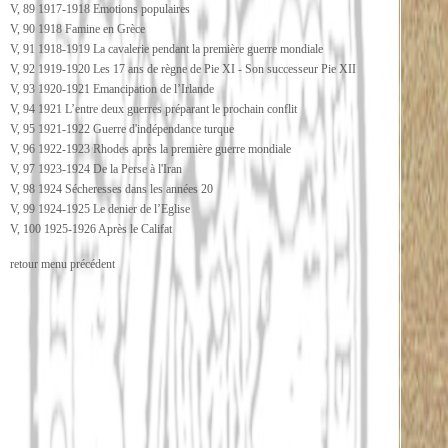
V, 89 1917-1918 Emotions populaires
V, 90 1918 Famine en Grèce
V, 91 1918-1919 La cavalerie pendant la première guerre mondiale
V, 92 1919-1920 Les 17 ans de règne de Pie XI - Son successeur Pie XII
V, 93 1920-1921 Emancipation de l’Irlande
V, 94 1921 L’entre deux guerres préparant le prochain conflit
V, 95 1921-1922 Guerre d'indépendance turque
V, 96 1922-1923 Rhodes après la première guerre mondiale
V, 97 1923-1924 De la Perse à l'Iran
V, 98 1924 Sécheresses dans les années 20
V, 99 1924-1925 Le denier de l’Eglise
V, 100 1925-1926 Après le Califat
retour menu précédent