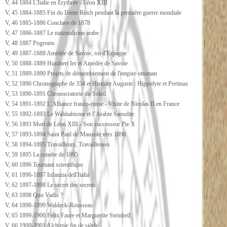
V, 44 1884 L'Italie en Erythrée - Léon XIII
V, 45 1884-1885 Fin du IIème Reich pendant la première guerre mondiale
V, 46 1885-1886 Conclave de 1878
V, 47 1886-1887 Le nationalisme arabe
V, 48 1887 Pogroms
V, 49 1887-1888 Amédée de Savoie, roi d'Espagne
V, 50 1888-1889 Humbert Ier et Amédée de Savoie
V, 51 1889-1890 Projets de démembrement de l'empire ottoman
V, 52 1890 Chronographe de 354 et Histoire Auguste : Hippolyte et Pertinax
V, 53 1890-1891 Chronocratorie du Soleil
V, 54 1891-1892 L’Alliance franco-russe - Visite de Nicolas II en France
V, 55 1892-1893 Le Wahhabisme et l’Arabie Saoudite
V, 56 1893 Mort de Léon XIII - Son successeur Pie X
V, 57 1893-1894 Saint Paul de Mausole vers 1890
V, 58 1894-1895 Travailleurs, Travailleuses
V, 59 1895 La comète de 1895
V, 60 1896 Tournant scientifique
V, 61 1896-1897 Infanzia dell'Italia
V, 62 1897-1898 Le secret des secrets
V, 63 1898 Quo Vadis ?
V, 64 1898-1899 Waldeck-Rousseau
V, 65 1899-1900 Felix Faure et Marguerite Steinheil
V, 66 1900-1901 Alchimie fin de siècle