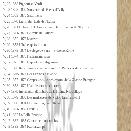
V, 22 1868 Pignouf et Verdi
V, 23 1868-1869 Souvenirs de Pierre d'Ailly
V, 24 1869-1870 Saturniens
V, 25 1870 La fin des Etats de l'Eglise
V, 26 1871 Défaite de la France face à la Prusse en 1870 - Thiers
V, 27 1871-1872 Le traité de Londres
V, 28 1872-1873 Mazzini
V, 29 1873 L’Italie après l’unité
V, 30 1873-1874 Le siège de Paris - Prise de Rome
V, 31 1874-1875 Parlementarisme
V, 32 1875-1876 Impostures religieuses
V, 33 1876 Répression de la Commune de Paris - Anticléricalisme
V, 34 1876-1877 Les Fenians d'Irlande
V, 35 1877-1878 Chypre sous le protectorat de la Grande Bretagne
V, 36 1878-1879 L’art, le temps et la ruse
V, 37 1879 Installation définitive de la IIIème République
V, 38 1879-1880 Les maîtresses de Victor-Emmanuel II
V, 39 1880-1881 Humbert Ier, roi d'Italie
V, 40 1881-1882 Henri V
V, 41 1882 La Belle Epoque
V, 42 1882-1883 Guerres commerciales
V, 43 1883-1884 Kulturkampf