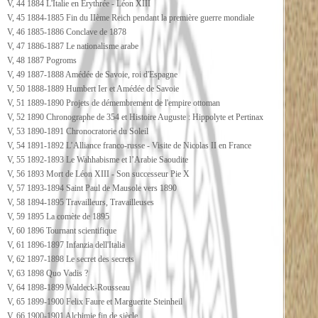
V, 44 1884 L'Italie en Erythrée - Léon XIII
V, 45 1884-1885 Fin du IIème Reich pendant la première guerre mondiale
V, 46 1885-1886 Conclave de 1878
V, 47 1886-1887 Le nationalisme arabe
V, 48 1887 Pogroms
V, 49 1887-1888 Amédée de Savoie, roi d'Espagne
V, 50 1888-1889 Humbert Ier et Amédée de Savoie
V, 51 1889-1890 Projets de démembrement de l'empire ottoman
V, 52 1890 Chronographe de 354 et Histoire Auguste : Hippolyte et Pertinax
V, 53 1890-1891 Chronocratorie du Soleil
V, 54 1891-1892 L’Alliance franco-russe - Visite de Nicolas II en France
V, 55 1892-1893 Le Wahhabisme et l’Arabie Saoudite
V, 56 1893 Mort de Léon XIII - Son successeur Pie X
V, 57 1893-1894 Saint Paul de Mausole vers 1890
V, 58 1894-1895 Travailleurs, Travailleuses
V, 59 1895 La comète de 1895
V, 60 1896 Tournant scientifique
V, 61 1896-1897 Infanzia dell'Italia
V, 62 1897-1898 Le secret des secrets
V, 63 1898 Quo Vadis ?
V, 64 1898-1899 Waldeck-Rousseau
V, 65 1899-1900 Felix Faure et Marguerite Steinheil
V, 66 1900-1901 Alchimie fin de siècle