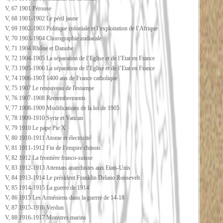
V, 67 1901 Pérouse
V, 68 1901-1902 Le péril jaune
V, 69 1902-1903 Politique coloniale et l’exploitation de l’Afrique
V, 70 1903-1904 Chorographie zodiacale
V, 71 1904 Rhône et Danube
V, 72 1904-1905 La séparation de l’Eglise et de l’Etat en France
V, 73 1905-1906 La séparation de l’Eglise et de l’Etat en France
V, 74 1906-1907 1400 ans de France catholique
V, 75 1907 Le renouveau de l'estampe
V, 76 1907-1908 Remembrements
V, 77 1908-1909 Modifications de la loi de 1905
V, 78 1909-1910 Syrie et Vatican
V, 79 1910 Le pape Pie X
V, 80 1910-1911 Atome et électricité
V, 81 1911-1912 Fin de l’empire chinois
V, 82 1912 La frontière franco-suisse
V, 83 1912-1913 Attentats anarchistes aux Etats-Unis
V, 84 1913-1914 Le président Franklin Delano Roosevelt
V, 85 1914-1915 La guerre de 1914
V, 86 1915 Les Arméniens dans la guerre de 14-18
V, 87 1915-1916 Verdun
V, 88 1916-1917 Monstres marins