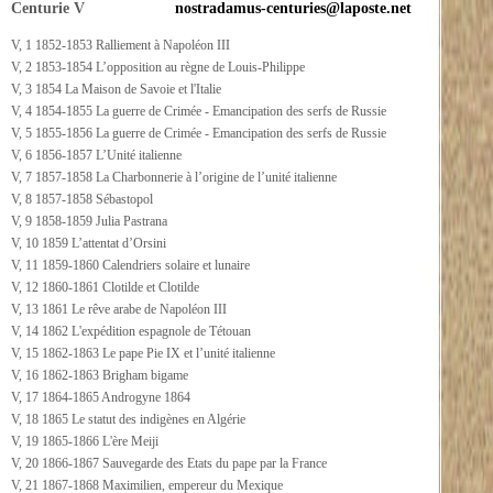
Centurie V
nostradamus-centuries@laposte.net
V, 1 1852-1853 Ralliement à Napoléon III
V, 2 1853-1854 L’opposition au règne de Louis-Philippe
V, 3 1854 La Maison de Savoie et l'Italie
V, 4 1854-1855 La guerre de Crimée - Emancipation des serfs de Russie
V, 5 1855-1856 La guerre de Crimée - Emancipation des serfs de Russie
V, 6 1856-1857 L’Unité italienne
V, 7 1857-1858 La Charbonnerie à l’origine de l’unité italienne
V, 8 1857-1858 Sébastopol
V, 9 1858-1859 Julia Pastrana
V, 10 1859 L’attentat d’Orsini
V, 11 1859-1860 Calendriers solaire et lunaire
V, 12 1860-1861 Clotilde et Clotilde
V, 13 1861 Le rêve arabe de Napoléon III
V, 14 1862 L'expédition espagnole de Tétouan
V, 15 1862-1863 Le pape Pie IX et l’unité italienne
V, 16 1862-1863 Brigham bigame
V, 17 1864-1865 Androgyne 1864
V, 18 1865 Le statut des indigènes en Algérie
V, 19 1865-1866 L'ère Meiji
V, 20 1866-1867 Sauvegarde des Etats du pape par la France
V, 21 1867-1868 Maximilien, empereur du Mexique