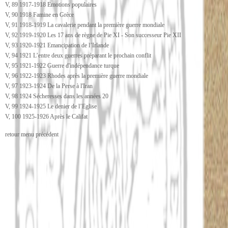
V, 89 1917-1918 Emotions populaires
V, 90 1918 Famine en Grèce
V, 91 1918-1919 La cavalerie pendant la première guerre mondiale
V, 92 1919-1920 Les 17 ans de règne de Pie XI - Son successeur Pie XII
V, 93 1920-1921 Emancipation de l’Irlande
V, 94 1921 L’entre deux guerres préparant le prochain conflit
V, 95 1921-1922 Guerre d'indépendance turque
V, 96 1922-1923 Rhodes après la première guerre mondiale
V, 97 1923-1924 De la Perse à l'Iran
V, 98 1924 Sécheresses dans les années 20
V, 99 1924-1925 Le denier de l’Eglise
V, 100 1925-1926 Après le Califat
retour menu précédent