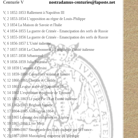
Centurie V
nostradamus-centuries@laposte.net
V, 1 1852-1853 Ralliement à Napoléon III
V, 2 1853-1854 L’opposition au règne de Louis-Philippe
V, 3 1854 La Maison de Savoie et l'Italie
V, 4 1854-1855 La guerre de Crimée - Emancipation des serfs de Russie
V, 5 1855-1856 La guerre de Crimée - Emancipation des serfs de Russie
V, 6 1856-1857 L’Unité italienne
V, 7 1857-1858 La Charbonnerie à l’origine de l’unité italienne
V, 8 1857-1858 Sébastopol
V, 9 1858-1859 Julia Pastrana
V, 10 1859 L’attentat d’Orsini
V, 11 1859-1860 Calendriers solaire et lunaire
V, 12 1860-1861 Clotilde et Clotilde
V, 13 1861 Le rêve arabe de Napoléon III
V, 14 1862 L'expédition espagnole de Tétouan
V, 15 1862-1863 Le pape Pie IX et l’unité italienne
V, 16 1862-1863 Brigham bigame
V, 17 1864-1865 Androgyne 1864
V, 18 1865 Le statut des indigènes en Algérie
V, 19 1865-1866 L'ère Meiji
V, 20 1866-1867 Sauvegarde des Etats du pape par la France
V, 21 1867-1868 Maximilien, empereur du Mexique