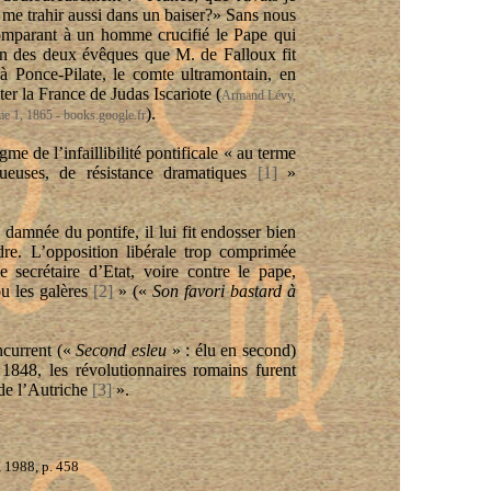
e me trahir aussi dans un baiser?» Sans nous
omparant à un homme crucifié le Pape qui
'un des deux évêques que M. de Falloux fit
 Ponce-Pilate, le comte ultramontain, en
ter la France de Judas Iscariote (
Armand Lévy,
).
me 1, 1865 - books.google.fr
e de l’infaillibilité pontificale « au terme
ueuses, de résistance dramatiques
[1]
»
 damnée du pontife, il lui fit endosser bien
dre. L’opposition libérale trop comprimée
le secrétaire d’Etat, voire contre le pape,
ou les galères
[2]
» («
Son favori bastard à
ncurrent («
Second esleu
» : élu en second)
1848, les révolutionnaires romains furent
 de l’Autriche
[3]
».
 1988, p. 458