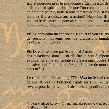
fait, et pourquoi m'as-tu abandonné ? Était-ce à toi d
arrêter au blasphème ridicule que l'on commet en c
crucifie un peuple, nous ferons remarquer que, si l
nommer il y a quinze ans a assimilé Napoléon III à
voulant le dépasser, ne pouvait faire moins que de trai
La Cour de Rome, le Brigandage et la Convention Franco-Italienne, To
Pie IX convoqua un concile en 1869 et fit voter le dogm
de sessions mouvementées, de discussions tumult
(«
clercs tumultués
»).
Pie IX était secondé par le cardinal Antonelli. « Ame
des maladresse dont il eût dû être le seul à répon
explosa ici et là en tentatives d’assassinat contre 
tentatives qui furent réprimées par la peine de mort 
mort tué
»).
Le cardinal Lambruschini (1776-1854) fut le seul co
de Pie IX lors de l’élection papale en 1846. « En 
sévères pour le partisan de l’absolutisme pontifical et
[1]
Jean Mathieu Rosay, « Chronologie des papes », Marabout,
[2]
ibid., p. 456