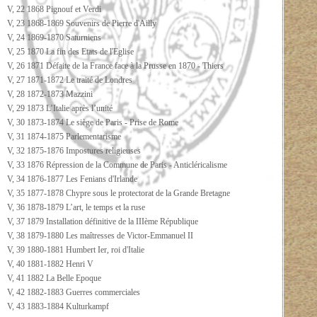
V, 22 1868 Pignouf et Verdi
V, 23 1868-1869 Souvenirs de Pierre d'Ailly
V, 24 1869-1870 Saturniens
V, 25 1870 La fin des Etats de l'Eglise
V, 26 1871 Défaite de la France face à la Prusse en 1870 - Thiers
V, 27 1871-1872 Le traité de Londres
V, 28 1872-1873 Mazzini
V, 29 1873 L’Italie après l’unité
V, 30 1873-1874 Le siège de Paris - Prise de Rome
V, 31 1874-1875 Parlementarisme
V, 32 1875-1876 Impostures religieuses
V, 33 1876 Répression de la Commune de Paris - Anticléricalisme
V, 34 1876-1877 Les Fenians d'Irlande
V, 35 1877-1878 Chypre sous le protectorat de la Grande Bretagne
V, 36 1878-1879 L’art, le temps et la ruse
V, 37 1879 Installation définitive de la IIIème République
V, 38 1879-1880 Les maîtresses de Victor-Emmanuel II
V, 39 1880-1881 Humbert Ier, roi d'Italie
V, 40 1881-1882 Henri V
V, 41 1882 La Belle Epoque
V, 42 1882-1883 Guerres commerciales
V, 43 1883-1884 Kulturkampf