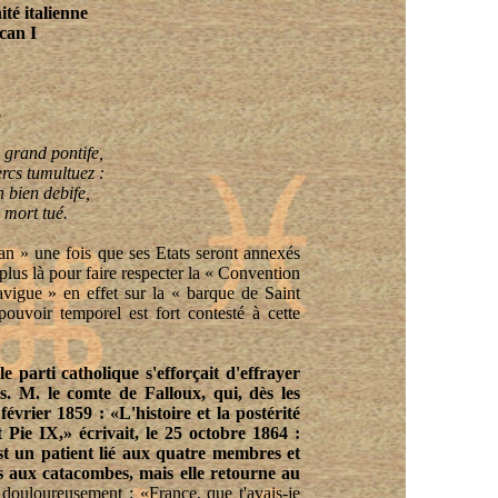
ité italienne
can I
3
 grand pontife,
ercs tumultuez :
 bien debife,
 mort tué.
an » une fois que ses Etats seront annexés
plus là pour faire respecter la « Convention
igue » en effet sur la « barque de Saint
pouvoir temporel est fort contesté à cette
 parti catholique s'efforçait d'effrayer
s. M. le comte de Falloux, qui, dès les
 février 1859 : «L'histoire et la postérité
 Pie IX,» écrivait, le 25 octobre 1864 :
st un patient lié aux quatre membres et
s aux catacombes, mais elle retourne au
s douloureusement : «France, que t'avais-je