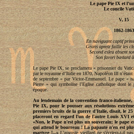
Le pape Pie IX et l’un
Le concile Vati
V, 15
1862-186
En naviguant captif prins
Grans apretz faillir les cl
Second esleu absent son
Son favori bastard à
Le pape Pie IX, se proclamera « prisonnier du Vatic
par le royaume d’Italie en 1870, Napoléon III n’étant 
de septembre » par Victor-Emmanuel. Le pape « nav
Pierre » qui symbolise l’Eglise catholique dont le 
époque.
Au lendemain de la convention franco-italienne, le
Pie IX, pour le pousser aux résolutions extrême
premiers bruits de la guerre d'Italie, disait, le 25
placeront en regard l'un de l'autre Louis XVI et
«Non, le Pape n'est plus un souverain; le pape e
qui attend le bourreau ! La papauté n'en est plu
martyre !...»
L'auguste vieillard ne s'écriera-t-il pa