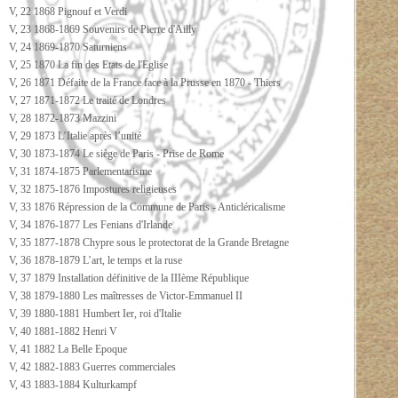
V, 22 1868 Pignouf et Verdi
V, 23 1868-1869 Souvenirs de Pierre d'Ailly
V, 24 1869-1870 Saturniens
V, 25 1870 La fin des Etats de l'Eglise
V, 26 1871 Défaite de la France face à la Prusse en 1870 - Thiers
V, 27 1871-1872 Le traité de Londres
V, 28 1872-1873 Mazzini
V, 29 1873 L’Italie après l’unité
V, 30 1873-1874 Le siège de Paris - Prise de Rome
V, 31 1874-1875 Parlementarisme
V, 32 1875-1876 Impostures religieuses
V, 33 1876 Répression de la Commune de Paris - Anticléricalisme
V, 34 1876-1877 Les Fenians d'Irlande
V, 35 1877-1878 Chypre sous le protectorat de la Grande Bretagne
V, 36 1878-1879 L’art, le temps et la ruse
V, 37 1879 Installation définitive de la IIIème République
V, 38 1879-1880 Les maîtresses de Victor-Emmanuel II
V, 39 1880-1881 Humbert Ier, roi d'Italie
V, 40 1881-1882 Henri V
V, 41 1882 La Belle Epoque
V, 42 1882-1883 Guerres commerciales
V, 43 1883-1884 Kulturkampf