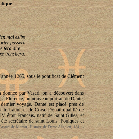
ifique
bien mal
eslire
,
orter passera,
e fera dire,
exe
trenchera
.
l'année 1265, sous le pontificat de Clément
n donnée par Vasari, on a découvert dans
 à Florence, un nouveau portrait de Dante,
 dernier voyage. Dante est placé près de
etto
Latini, et de Corso
Donati
qualifié de
t IV
étoit
Français, natif de Saint-Gilles, et
été secrétaire de saint Louis. Foulques et
 Artaud de
Montor
, Histoire de Dante
Alighieri
, 1841 -