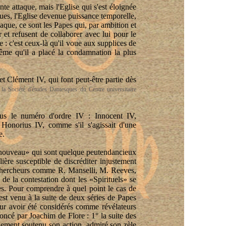
nte attaque, mais l'Eglise qui s'est éloignée
ques, l'Eglise devenue puissance temporelle,
aque, ce sont les Papes qui, par ambition et
 et refusent de collaborer avec lui pour le
 : c'est ceux-là qu'il voue aux supplices de
-même qu'il a placé la condamnation la plus
t Clément IV, qui font peut-être partie
dès
 la Société d'études Dantesques du Centre universitaire
ous le numéro d'ordre IV : Innocent IV,
Honorius IV, comme s'il s'agissait d'une
e.
e nouveau» qui sont quelque
peutendancieux
lière susceptible de discréditer injustement
s chercheurs comme R.
Manselli
, M. Reeves,
 de la contestation dont les «Spirituels» se
imes. Pour comprendre à quel point le cas de
l est venu à la suite de deux séries de Papes
ur avoir été considérés comme révélateurs
oncé par Joachim de Flore : 1° la suite des
ulement soutenu son action, admiré son zèle