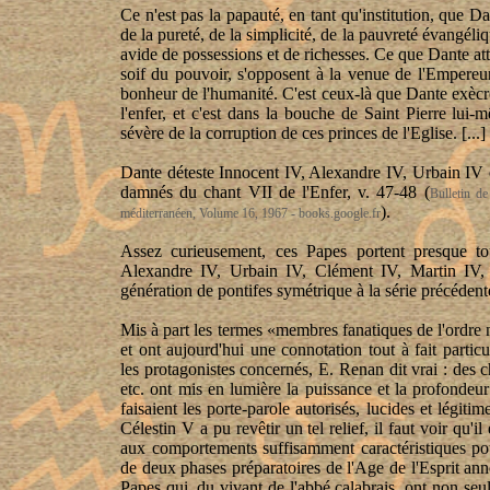
Ce n'est pas la papauté, en tant qu'institution, que Da
de la pureté, de la simplicité, de la pauvreté évangéli
avide de possessions et de richesses. Ce que Dante att
soif du pouvoir, s'opposent à la venue de l'Empereur
bonheur de l'humanité. C'est ceux-là que Dante exècre
l'enfer, et c'est dans la bouche de Saint Pierre lui
sévère de la corruption de ces princes de l'Eglise. [...]
Dante déteste Innocent IV, Alexandre IV, Urbain IV e
damnés du chant VII de l'Enfer, v. 47-48
(
Bulletin de
).
méditerranéen, Volume 16, 1967 - books.google.fr
Assez curieusement, ces Papes portent presque t
Alexandre IV, Urbain IV, Clément IV, Martin IV, 
génération de pontifes symétrique à la série précédent
Mis à part les termes «membres fanatiques de l'ordr
et ont aujourd'hui une connotation tout à fait particu
les protagonistes concernés, E. Renan dit vrai : de
etc. ont mis en lumière la puissance et la profondeur
faisaient les porte-parole autorisés, lucides et légit
Célestin V a pu revêtir un tel relief, il faut voir qu'i
aux comportements suffisamment caractéristiques po
de deux phases préparatoires de l'Age de l'Esprit ann
Papes qui, du vivant de l'abbé calabrais, ont non se