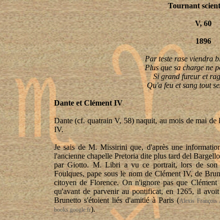
Tournant scient
V, 60
1896
Par teste rase viendra 
Plus que sa charge ne p
Si grand fureur et rag
Qu'
a
feu et sang tout s
Dante et Clément IV
Dante (cf. quatrain V, 58) naquit, au mois de mai de 
IV.
Je sais de M.
Missirini
que, d'après une informatio
l'ancienne chapelle Pretoria dite plus tard
del
Bargello,
par Giotto. M.
Libri
a vu ce portrait, lors de son
Foulques, pape sous le nom de Clément IV, de
Brun
citoyen de Florence. On n'ignore pas que Clémen
qu'avant de parvenir au pontificat, en 1265, il
avoit
Brunetto
s'
étoient
liés d'amitié à Paris
(
Alexis François
).
books.google.fr