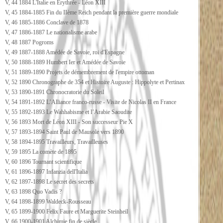
V, 44 1884 L'Italie en Erythrée - Léon XIII
V, 45 1884-1885 Fin du IIème Reich pendant la première guerre mondiale
V, 46 1885-1886 Conclave de 1878
V, 47 1886-1887 Le nationalisme arabe
V, 48 1887 Pogroms
V, 49 1887-1888 Amédée de Savoie, roi d'Espagne
V, 50 1888-1889 Humbert Ier et Amédée de Savoie
V, 51 1889-1890 Projets de démembrement de l'empire ottoman
V, 52 1890 Chronographe de 354 et Histoire Auguste : Hippolyte et Pertinax
V, 53 1890-1891 Chronocratorie du Soleil
V, 54 1891-1892 L’Alliance franco-russe - Visite de Nicolas II en France
V, 55 1892-1893 Le Wahhabisme et l’Arabie Saoudite
V, 56 1893 Mort de Léon XIII - Son successeur Pie X
V, 57 1893-1894 Saint Paul de Mausole vers 1890
V, 58 1894-1895 Travailleurs, Travailleuses
V, 59 1895 La comète de 1895
V, 60 1896 Tournant scientifique
V, 61 1896-1897 Infanzia dell'Italia
V, 62 1897-1898 Le secret des secrets
V, 63 1898 Quo Vadis ?
V, 64 1898-1899 Waldeck-Rousseau
V, 65 1899-1900 Felix Faure et Marguerite Steinheil
V, 66 1900-1901 Alchimie fin de siècle