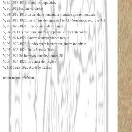
V, 89 1917-1918 Emotions populaires
V, 90 1918 Famine en Grèce
V, 91 1918-1919 La cavalerie pendant la première guerre mondiale
V, 92 1919-1920 Les 17 ans de règne de Pie XI - Son successeur Pie XII
V, 93 1920-1921 Emancipation de l’Irlande
V, 94 1921 L’entre deux guerres préparant le prochain conflit
V, 95 1921-1922 Guerre d'indépendance turque
V, 96 1922-1923 Rhodes après la première guerre mondiale
V, 97 1923-1924 De la Perse à l'Iran
V, 98 1924 Sécheresses dans les années 20
V, 99 1924-1925 Le denier de l’Eglise
V, 100 1925-1926 Après le Califat
retour menu précédent