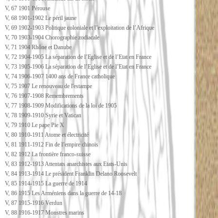
V, 67 1901 Pérouse
V, 68 1901-1902 Le péril jaune
V, 69 1902-1903 Politique coloniale et l’exploitation de l’Afrique
V, 70 1903-1904 Chorographie zodiacale
V, 71 1904 Rhône et Danube
V, 72 1904-1905 La séparation de l’Eglise et de l’Etat en France
V, 73 1905-1906 La séparation de l’Eglise et de l’Etat en France
V, 74 1906-1907 1400 ans de France catholique
V, 75 1907 Le renouveau de l'estampe
V, 76 1907-1908 Remembrements
V, 77 1908-1909 Modifications de la loi de 1905
V, 78 1909-1910 Syrie et Vatican
V, 79 1910 Le pape Pie X
V, 80 1910-1911 Atome et électricité
V, 81 1911-1912 Fin de l’empire chinois
V, 82 1912 La frontière franco-suisse
V, 83 1912-1913 Attentats anarchistes aux Etats-Unis
V, 84 1913-1914 Le président Franklin Delano Roosevelt
V, 85 1914-1915 La guerre de 1914
V, 86 1915 Les Arméniens dans la guerre de 14-18
V, 87 1915-1916 Verdun
V, 88 1916-1917 Monstres marins