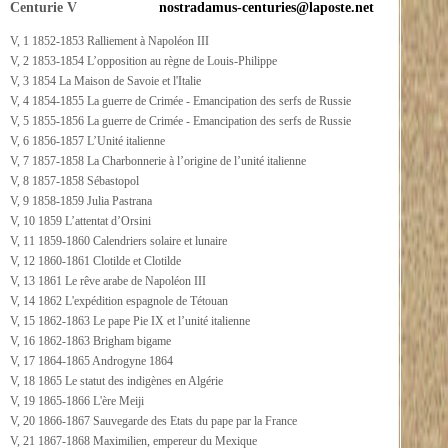
Centurie V
nostradamus-centuries@laposte.net
V, 1 1852-1853 Ralliement à Napoléon III
V, 2 1853-1854 L’opposition au règne de Louis-Philippe
V, 3 1854 La Maison de Savoie et l'Italie
V, 4 1854-1855 La guerre de Crimée - Emancipation des serfs de Russie
V, 5 1855-1856 La guerre de Crimée - Emancipation des serfs de Russie
V, 6 1856-1857 L’Unité italienne
V, 7 1857-1858 La Charbonnerie à l’origine de l’unité italienne
V, 8 1857-1858 Sébastopol
V, 9 1858-1859 Julia Pastrana
V, 10 1859 L’attentat d’Orsini
V, 11 1859-1860 Calendriers solaire et lunaire
V, 12 1860-1861 Clotilde et Clotilde
V, 13 1861 Le rêve arabe de Napoléon III
V, 14 1862 L'expédition espagnole de Tétouan
V, 15 1862-1863 Le pape Pie IX et l’unité italienne
V, 16 1862-1863 Brigham bigame
V, 17 1864-1865 Androgyne 1864
V, 18 1865 Le statut des indigènes en Algérie
V, 19 1865-1866 L'ère Meiji
V, 20 1866-1867 Sauvegarde des Etats du pape par la France
V, 21 1867-1868 Maximilien, empereur du Mexique