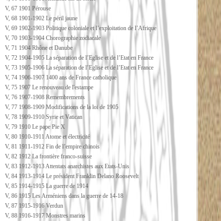
V, 67 1901 Pérouse
V, 68 1901-1902 Le péril jaune
V, 69 1902-1903 Politique coloniale et l’exploitation de l’Afrique
V, 70 1903-1904 Chorographie zodiacale
V, 71 1904 Rhône et Danube
V, 72 1904-1905 La séparation de l’Eglise et de l’Etat en France
V, 73 1905-1906 La séparation de l’Eglise et de l’Etat en France
V, 74 1906-1907 1400 ans de France catholique
V, 75 1907 Le renouveau de l'estampe
V, 76 1907-1908 Remembrements
V, 77 1908-1909 Modifications de la loi de 1905
V, 78 1909-1910 Syrie et Vatican
V, 79 1910 Le pape Pie X
V, 80 1910-1911 Atome et électricité
V, 81 1911-1912 Fin de l’empire chinois
V, 82 1912 La frontière franco-suisse
V, 83 1912-1913 Attentats anarchistes aux Etats-Unis
V, 84 1913-1914 Le président Franklin Delano Roosevelt
V, 85 1914-1915 La guerre de 1914
V, 86 1915 Les Arméniens dans la guerre de 14-18
V, 87 1915-1916 Verdun
V, 88 1916-1917 Monstres marins