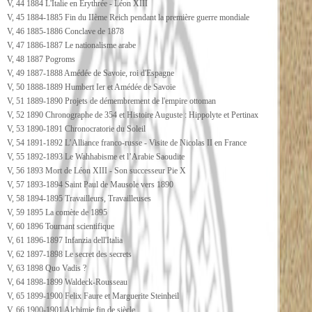
V, 44 1884 L'Italie en Erythrée - Léon XIII
V, 45 1884-1885 Fin du IIème Reich pendant la première guerre mondiale
V, 46 1885-1886 Conclave de 1878
V, 47 1886-1887 Le nationalisme arabe
V, 48 1887 Pogroms
V, 49 1887-1888 Amédée de Savoie, roi d'Espagne
V, 50 1888-1889 Humbert Ier et Amédée de Savoie
V, 51 1889-1890 Projets de démembrement de l'empire ottoman
V, 52 1890 Chronographe de 354 et Histoire Auguste : Hippolyte et Pertinax
V, 53 1890-1891 Chronocratorie du Soleil
V, 54 1891-1892 L’Alliance franco-russe - Visite de Nicolas II en France
V, 55 1892-1893 Le Wahhabisme et l’Arabie Saoudite
V, 56 1893 Mort de Léon XIII - Son successeur Pie X
V, 57 1893-1894 Saint Paul de Mausole vers 1890
V, 58 1894-1895 Travailleurs, Travailleuses
V, 59 1895 La comète de 1895
V, 60 1896 Tournant scientifique
V, 61 1896-1897 Infanzia dell'Italia
V, 62 1897-1898 Le secret des secrets
V, 63 1898 Quo Vadis ?
V, 64 1898-1899 Waldeck-Rousseau
V, 65 1899-1900 Felix Faure et Marguerite Steinheil
V, 66 1900-1901 Alchimie fin de siècle