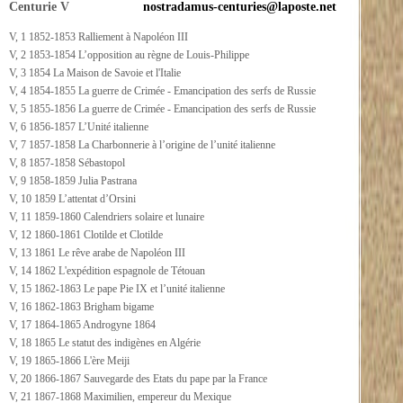
Centurie V
nostradamus-centuries@laposte.net
V, 1 1852-1853 Ralliement à Napoléon III
V, 2 1853-1854 L’opposition au règne de Louis-Philippe
V, 3 1854 La Maison de Savoie et l'Italie
V, 4 1854-1855 La guerre de Crimée - Emancipation des serfs de Russie
V, 5 1855-1856 La guerre de Crimée - Emancipation des serfs de Russie
V, 6 1856-1857 L’Unité italienne
V, 7 1857-1858 La Charbonnerie à l’origine de l’unité italienne
V, 8 1857-1858 Sébastopol
V, 9 1858-1859 Julia Pastrana
V, 10 1859 L’attentat d’Orsini
V, 11 1859-1860 Calendriers solaire et lunaire
V, 12 1860-1861 Clotilde et Clotilde
V, 13 1861 Le rêve arabe de Napoléon III
V, 14 1862 L'expédition espagnole de Tétouan
V, 15 1862-1863 Le pape Pie IX et l’unité italienne
V, 16 1862-1863 Brigham bigame
V, 17 1864-1865 Androgyne 1864
V, 18 1865 Le statut des indigènes en Algérie
V, 19 1865-1866 L'ère Meiji
V, 20 1866-1867 Sauvegarde des Etats du pape par la France
V, 21 1867-1868 Maximilien, empereur du Mexique