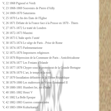
V, 22 1868 Pignouf et Verdi
V, 23 1868-1869 Souvenirs de Pierre d'Ailly
V, 24 1869-1870 Saturniens
V, 25 1870 La fin des Etats de l'Eglise
V, 26 1871 Défaite de la France face à la Prusse en 1870 - Thiers
V, 27 1871-1872 Le traité de Londres
V, 28 1872-1873 Mazzini
V, 29 1873 L’Italie après l’unité
V, 30 1873-1874 Le siège de Paris - Prise de Rome
V, 31 1874-1875 Parlementarisme
V, 32 1875-1876 Impostures religieuses
V, 33 1876 Répression de la Commune de Paris - Anticléricalisme
V, 34 1876-1877 Les Fenians d'Irlande
V, 35 1877-1878 Chypre sous le protectorat de la Grande Bretagne
V, 36 1878-1879 L’art, le temps et la ruse
V, 37 1879 Installation définitive de la IIIème République
V, 38 1879-1880 Les maîtresses de Victor-Emmanuel II
V, 39 1880-1881 Humbert Ier, roi d'Italie
V, 40 1881-1882 Henri V
V, 41 1882 La Belle Epoque
V, 42 1882-1883 Guerres commerciales
V, 43 1883-1884 Kulturkampf