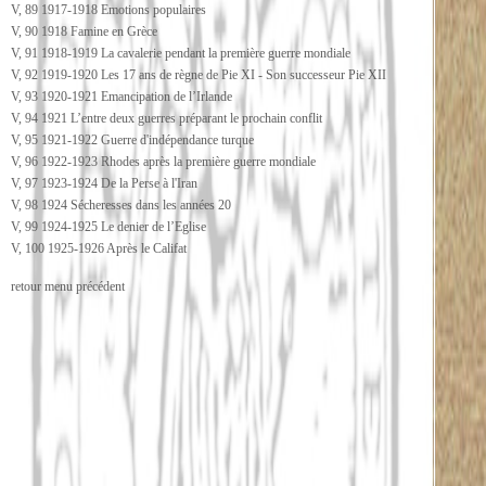
V, 89 1917-1918 Emotions populaires
V, 90 1918 Famine en Grèce
V, 91 1918-1919 La cavalerie pendant la première guerre mondiale
V, 92 1919-1920 Les 17 ans de règne de Pie XI - Son successeur Pie XII
V, 93 1920-1921 Emancipation de l’Irlande
V, 94 1921 L’entre deux guerres préparant le prochain conflit
V, 95 1921-1922 Guerre d'indépendance turque
V, 96 1922-1923 Rhodes après la première guerre mondiale
V, 97 1923-1924 De la Perse à l'Iran
V, 98 1924 Sécheresses dans les années 20
V, 99 1924-1925 Le denier de l’Eglise
V, 100 1925-1926 Après le Califat
retour menu précédent