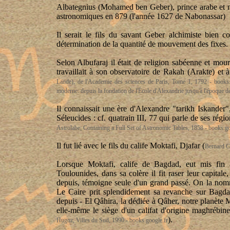
Albategnius (Mohamed ben Geber), prince arabe et 
astronomiques en 879 (l'année 1627 de Nabonassar)
Il serait le fils du savant Geber alchimiste bien 
détermination de la quantité de mouvement des fixes.
Selon Albufaraj il était de religion sabéenne et mou
travaillait à son observatoire de Rakah (Arakte) et 
Lande), de l'Academie des sciences de Paris, Tome 1, 1792 - books.
moderne: depuis la fondation de l'École d'Alexandrie jusqu'à l'époqu
Il connaissait une ère d'Alexandre "tarikh Iskander
Séleucides : cf. quatrain III, 77 qui parle de ses régio
Astrolabe; Containing a Full Set of Astronomic Tables, 1858 - books.go
Il fut lié avec le fils du calife Moktafi, Djafar (
Bernard C
Lorsque Moktafi, calife de Bagdad, eut mis fin 
Toulounides, dans sa colère il fit raser leur capital
depuis, témoigne seule d'un grand passé. On la nom
Le Caire prit splendidement sa revanche sur Bagdad
depuis - El Qâhira, la dédiée à Qâher, notre planète
elle-même le siège d'un califat d'origine maghrébine
).
Hugoz, Villes du Sud, 1990 - books.google.fr