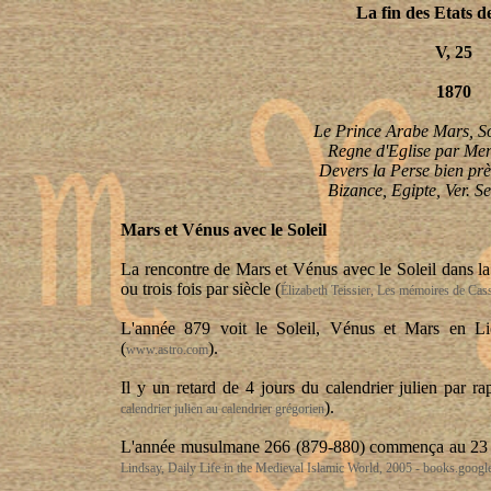
La fin des Etats de
V, 25
1870
Le Prince Arabe Mars, So
Regne
d'Eglise par Me
Devers la Perse bien prè
Bizance
,
Egipte
, Ver.
Se
Mars et Vénus avec le Soleil
La rencontre de Mars et Vénus avec le Soleil dans la 
ou trois fois par siècle (
Élizabeth Teissier, Les mémoires de Cas
L'année 879 voit le Soleil, Vénus et Mars en Li
(
).
www.astro.com
Il y un retard de 4 jours du calendrier julien par ra
).
calendrier julien au calendrier grégorien
L'année musulmane 266 (879-880) commença au 23 aoû
Lindsay, Daily Life in the Medieval Islamic World, 2005 - books.google