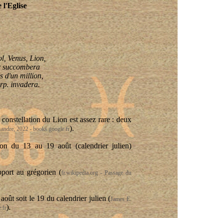
 l'Eglise
l, Venus, Lion,
r succombera
s d'un million,
rp
.
invadera
.
constellation du Lion est assez rare : deux
).
sandre, 2022 - books.google.fr
on du 13 au 19 août (calendrier julien)
pport au grégorien (
fr.wikipedia.org - Passage du
t soit le 19 du calendrier julien (
James E.
).
.fr