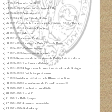
V, 22 1868 Pignouf et Verdi
V, 23 1868-1869 Souvenirs de Pierre d'Ailly
V, 24 1869-1870 Saturniens
V, 25 1870 La fin des Etats de l'Eglise
V, 26 1871 Défaite de la France face à la Prusse en 1870 - Thiers
V, 27 1871-1872 Le traité de Londres
V, 28 1872-1873 Mazzini
V, 29 1873 L’Italie après l’unité
V, 30 1873-1874 Le siège de Paris - Prise de Rome
V, 31 1874-1875 Parlementarisme
V, 32 1875-1876 Impostures religieuses
V, 33 1876 Répression de la Commune de Paris - Anticléricalisme
V, 34 1876-1877 Les Fenians d'Irlande
V, 35 1877-1878 Chypre sous le protectorat de la Grande Bretagne
V, 36 1878-1879 L’art, le temps et la ruse
V, 37 1879 Installation définitive de la IIIème République
V, 38 1879-1880 Les maîtresses de Victor-Emmanuel II
V, 39 1880-1881 Humbert Ier, roi d'Italie
V, 40 1881-1882 Henri V
V, 41 1882 La Belle Epoque
V, 42 1882-1883 Guerres commerciales
V, 43 1883-1884 Kulturkampf