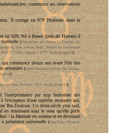
mathématicien, commence ses observations
connu. Il corrige en 879 Ptolémée dans la
rut en 929. Né à Batan (près de Harran) il
à Antioche (
Astronomie par Jerôme Le Français (La
,
google.fr
Jean Sylvain Bailly, Histoire de l'astronomie
).
e de M.D.CC.XXX, Volume 1, 1779 - books.google.fr
", qui commence douze ans avant l'ère des
ns orientales (
James Bowman Lindsay, The Chrono-
).
ogle.fr
).
arra de Vaux, Avicenne, 2023 - books.google.fr
à l'indépendance par trop hedoniste des
e, à l'exception d'une superbe mosquée qui,
me Ibn-Touloun. Un demi-siècle plus tard,
 en renaissant sous le nom qu'elle porte
 Mars - la Martiale en somme et en devenant
 à prétention universelle (
Jean-Pierre Péroncel-