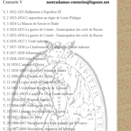
Centurie V
nostradamus-centuries@laposte.net
V, 1 1852-1853 Ralliement à Napoléon III
V, 2 1853-1854 L’opposition au règne de Louis-Philippe
V, 3 1854 La Maison de Savoie et l'Italie
V, 4 1854-1855 La guerre de Crimée - Emancipation des serfs de Russie
V, 5 1855-1856 La guerre de Crimée - Emancipation des serfs de Russie
V, 6 1856-1857 L’Unité italienne
V, 7 1857-1858 La Charbonnerie à l’origine de l’unité italienne
V, 8 1857-1858 Sébastopol
V, 9 1858-1859 Julia Pastrana
V, 10 1859 L’attentat d’Orsini
V, 11 1859-1860 Calendriers solaire et lunaire
V, 12 1860-1861 Clotilde et Clotilde
V, 13 1861 Le rêve arabe de Napoléon III
V, 14 1862 L'expédition espagnole de Tétouan
V, 15 1862-1863 Le pape Pie IX et l’unité italienne
V, 16 1862-1863 Brigham bigame
V, 17 1864-1865 Androgyne 1864
V, 18 1865 Le statut des indigènes en Algérie
V, 19 1865-1866 L'ère Meiji
V, 20 1866-1867 Sauvegarde des Etats du pape par la France
V, 21 1867-1868 Maximilien, empereur du Mexique