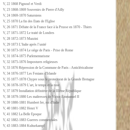
V, 22 1868 Pignouf et Verdi
V, 23 1868-1869 Souvenirs de Pierre d'Ailly
V, 24 1869-1870 Saturniens
V, 25 1870 La fin des Etats de l'Eglise
V, 26 1871 Défaite de la France face à la Prusse en 1870 - Thiers
V, 27 1871-1872 Le traité de Londres
V, 28 1872-1873 Mazzini
V, 29 1873 L’Italie après l’unité
V, 30 1873-1874 Le siège de Paris - Prise de Rome
V, 31 1874-1875 Parlementarisme
V, 32 1875-1876 Impostures religieuses
V, 33 1876 Répression de la Commune de Paris - Anticléricalisme
V, 34 1876-1877 Les Fenians d'Irlande
V, 35 1877-1878 Chypre sous le protectorat de la Grande Bretagne
V, 36 1878-1879 L’art, le temps et la ruse
V, 37 1879 Installation définitive de la IIIème République
V, 38 1879-1880 Les maîtresses de Victor-Emmanuel II
V, 39 1880-1881 Humbert Ier, roi d'Italie
V, 40 1881-1882 Henri V
V, 41 1882 La Belle Epoque
V, 42 1882-1883 Guerres commerciales
V, 43 1883-1884 Kulturkampf