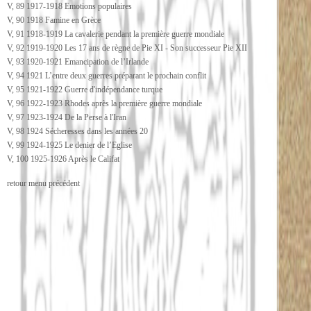
V, 89 1917-1918 Emotions populaires
V, 90 1918 Famine en Grèce
V, 91 1918-1919 La cavalerie pendant la première guerre mondiale
V, 92 1919-1920 Les 17 ans de règne de Pie XI - Son successeur Pie XII
V, 93 1920-1921 Emancipation de l’Irlande
V, 94 1921 L’entre deux guerres préparant le prochain conflit
V, 95 1921-1922 Guerre d'indépendance turque
V, 96 1922-1923 Rhodes après la première guerre mondiale
V, 97 1923-1924 De la Perse à l'Iran
V, 98 1924 Sécheresses dans les années 20
V, 99 1924-1925 Le denier de l’Eglise
V, 100 1925-1926 Après le Califat
retour menu précédent