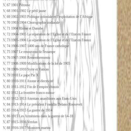
V, 67 1901 Pérouse
V, 68 1901-1902 Le péril jaune
V, 69 1902-1903 Politique coloniale et l’exploitation de l’Afrique
V, 70 1903-1904 Chorographie zodiacale
V, 71 1904 Rhône et Danube
V, 72 1904-1905 La séparation de l’Eglise et de l’Etat en France
V, 73 1905-1906 La séparation de l’Eglise et de l’Etat en France
V, 74 1906-1907 1400 ans de France catholique
V, 75 1907 Le renouveau de l'estampe
V, 76 1907-1908 Remembrements
V, 77 1908-1909 Modifications de la loi de 1905
V, 78 1909-1910 Syrie et Vatican
V, 79 1910 Le pape Pie X
V, 80 1910-1911 Atome et électricité
V, 81 1911-1912 Fin de l’empire chinois
V, 82 1912 La frontière franco-suisse
V, 83 1912-1913 Attentats anarchistes aux Etats-Unis
V, 84 1913-1914 Le président Franklin Delano Roosevelt
V, 85 1914-1915 La guerre de 1914
V, 86 1915 Les Arméniens dans la guerre de 14-18
V, 87 1915-1916 Verdun
V, 88 1916-1917 Monstres marins