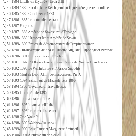
V, 44 1884 L'Italie en Erythrée - Léon XIII
V, 45 1884-1885 Fin du IIème Reich pendant la première guerre mondiale
V, 46 1885-1886 Conclave de 1878
V, 47 1886-1887 Le nationalisme arabe
V, 48 1887 Pogroms
V, 49 1887-1888 Amédée de Savoie, roi d'Espagne
V, 50 1888-1889 Humbert Ier et Amédée de Savoie
V, 51 1889-1890 Projets de démembrement de l'empire ottoman
V, 52 1890 Chronographe de 354 et Histoire Auguste : Hippolyte et Pertinax
V, 53 1890-1891 Chronocratorie du Soleil
V, 54 1891-1892 L’Alliance franco-russe - Visite de Nicolas II en France
V, 55 1892-1893 Le Wahhabisme et l’Arabie Saoudite
V, 56 1893 Mort de Léon XIII - Son successeur Pie X
V, 57 1893-1894 Saint Paul de Mausole vers 1890
V, 58 1894-1895 Travailleurs, Travailleuses
V, 59 1895 La comète de 1895
V, 60 1896 Tournant scientifique
V, 61 1896-1897 Infanzia dell'Italia
V, 62 1897-1898 Le secret des secrets
V, 63 1898 Quo Vadis ?
V, 64 1898-1899 Waldeck-Rousseau
V, 65 1899-1900 Felix Faure et Marguerite Steinheil
V, 66 1900-1901 Alchimie fin de siècle