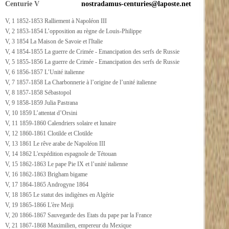
Centurie V
nostradamus-centuries@laposte.net
V, 1 1852-1853 Ralliement à Napoléon III
V, 2 1853-1854 L’opposition au règne de Louis-Philippe
V, 3 1854 La Maison de Savoie et l'Italie
V, 4 1854-1855 La guerre de Crimée - Emancipation des serfs de Russie
V, 5 1855-1856 La guerre de Crimée - Emancipation des serfs de Russie
V, 6 1856-1857 L’Unité italienne
V, 7 1857-1858 La Charbonnerie à l’origine de l’unité italienne
V, 8 1857-1858 Sébastopol
V, 9 1858-1859 Julia Pastrana
V, 10 1859 L’attentat d’Orsini
V, 11 1859-1860 Calendriers solaire et lunaire
V, 12 1860-1861 Clotilde et Clotilde
V, 13 1861 Le rêve arabe de Napoléon III
V, 14 1862 L'expédition espagnole de Tétouan
V, 15 1862-1863 Le pape Pie IX et l’unité italienne
V, 16 1862-1863 Brigham bigame
V, 17 1864-1865 Androgyne 1864
V, 18 1865 Le statut des indigènes en Algérie
V, 19 1865-1866 L'ère Meiji
V, 20 1866-1867 Sauvegarde des Etats du pape par la France
V, 21 1867-1868 Maximilien, empereur du Mexique