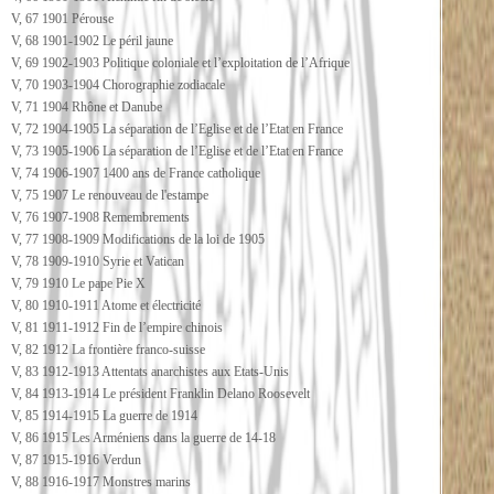
V, 67 1901 Pérouse
V, 68 1901-1902 Le péril jaune
V, 69 1902-1903 Politique coloniale et l’exploitation de l’Afrique
V, 70 1903-1904 Chorographie zodiacale
V, 71 1904 Rhône et Danube
V, 72 1904-1905 La séparation de l’Eglise et de l’Etat en France
V, 73 1905-1906 La séparation de l’Eglise et de l’Etat en France
V, 74 1906-1907 1400 ans de France catholique
V, 75 1907 Le renouveau de l'estampe
V, 76 1907-1908 Remembrements
V, 77 1908-1909 Modifications de la loi de 1905
V, 78 1909-1910 Syrie et Vatican
V, 79 1910 Le pape Pie X
V, 80 1910-1911 Atome et électricité
V, 81 1911-1912 Fin de l’empire chinois
V, 82 1912 La frontière franco-suisse
V, 83 1912-1913 Attentats anarchistes aux Etats-Unis
V, 84 1913-1914 Le président Franklin Delano Roosevelt
V, 85 1914-1915 La guerre de 1914
V, 86 1915 Les Arméniens dans la guerre de 14-18
V, 87 1915-1916 Verdun
V, 88 1916-1917 Monstres marins