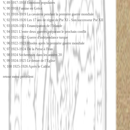
V, 89 1917-1918 Emotions populaires
V, 90 1918 Famine en Grèce
V, 91 1918-1919 La cavalerie pendant la première guerre mondiale
V, 92 1919-1920 Les 17 ans de règne de Pie XI - Son successeur Pie XII
V, 93 1920-1921 Emancipation de l’Irlande
V, 94 1921 L’entre deux guerres préparant le prochain conflit
V, 95 1921-1922 Guerre d'indépendance turque
V, 96 1922-1923 Rhodes après la première guerre mondiale
V, 97 1923-1924 De la Perse à l'Iran
V, 98 1924 Sécheresses dans les années 20
V, 99 1924-1925 Le denier de l’Eglise
V, 100 1925-1926 Après le Califat
retour menu précédent