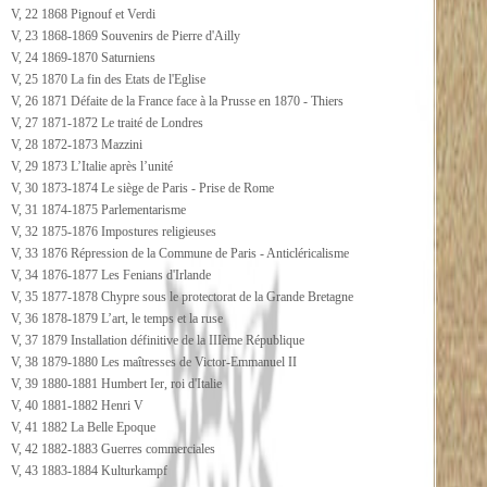
V, 22 1868 Pignouf et Verdi
V, 23 1868-1869 Souvenirs de Pierre d'Ailly
V, 24 1869-1870 Saturniens
V, 25 1870 La fin des Etats de l'Eglise
V, 26 1871 Défaite de la France face à la Prusse en 1870 - Thiers
V, 27 1871-1872 Le traité de Londres
V, 28 1872-1873 Mazzini
V, 29 1873 L’Italie après l’unité
V, 30 1873-1874 Le siège de Paris - Prise de Rome
V, 31 1874-1875 Parlementarisme
V, 32 1875-1876 Impostures religieuses
V, 33 1876 Répression de la Commune de Paris - Anticléricalisme
V, 34 1876-1877 Les Fenians d'Irlande
V, 35 1877-1878 Chypre sous le protectorat de la Grande Bretagne
V, 36 1878-1879 L’art, le temps et la ruse
V, 37 1879 Installation définitive de la IIIème République
V, 38 1879-1880 Les maîtresses de Victor-Emmanuel II
V, 39 1880-1881 Humbert Ier, roi d'Italie
V, 40 1881-1882 Henri V
V, 41 1882 La Belle Epoque
V, 42 1882-1883 Guerres commerciales
V, 43 1883-1884 Kulturkampf