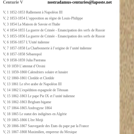
Centurie V
nostradamus-centuries@laposte.net
V, 1 1852-1853 Ralliement à Napoléon III
V, 2 1853-1854 L’opposition au règne de Louis-Philippe
V, 3 1854 La Maison de Savoie et l'Italie
V, 4 1854-1855 La guerre de Crimée - Emancipation des serfs de Russie
V, 5 1855-1856 La guerre de Crimée - Emancipation des serfs de Russie
V, 6 1856-1857 L’Unité italienne
V, 7 1857-1858 La Charbonnerie à l’origine de l’unité italienne
V, 8 1857-1858 Sébastopol
V, 9 1858-1859 Julia Pastrana
V, 10 1859 L’attentat d’Orsini
V, 11 1859-1860 Calendriers solaire et lunaire
V, 12 1860-1861 Clotilde et Clotilde
V, 13 1861 Le rêve arabe de Napoléon III
V, 14 1862 L'expédition espagnole de Tétouan
V, 15 1862-1863 Le pape Pie IX et l’unité italienne
V, 16 1862-1863 Brigham bigame
V, 17 1864-1865 Androgyne 1864
V, 18 1865 Le statut des indigènes en Algérie
V, 19 1865-1866 L'ère Meiji
V, 20 1866-1867 Sauvegarde des Etats du pape par la France
V, 21 1867-1868 Maximilien, empereur du Mexique