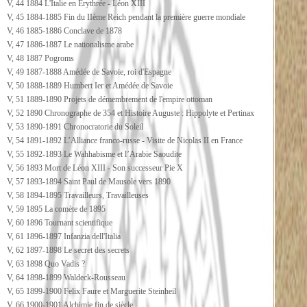
V, 44 1884 L'Italie en Erythrée - Léon XIII
V, 45 1884-1885 Fin du IIème Reich pendant la première guerre mondiale
V, 46 1885-1886 Conclave de 1878
V, 47 1886-1887 Le nationalisme arabe
V, 48 1887 Pogroms
V, 49 1887-1888 Amédée de Savoie, roi d'Espagne
V, 50 1888-1889 Humbert Ier et Amédée de Savoie
V, 51 1889-1890 Projets de démembrement de l'empire ottoman
V, 52 1890 Chronographe de 354 et Histoire Auguste : Hippolyte et Pertinax
V, 53 1890-1891 Chronocratorie du Soleil
V, 54 1891-1892 L’Alliance franco-russe - Visite de Nicolas II en France
V, 55 1892-1893 Le Wahhabisme et l’Arabie Saoudite
V, 56 1893 Mort de Léon XIII - Son successeur Pie X
V, 57 1893-1894 Saint Paul de Mausole vers 1890
V, 58 1894-1895 Travailleurs, Travailleuses
V, 59 1895 La comète de 1895
V, 60 1896 Tournant scientifique
V, 61 1896-1897 Infanzia dell'Italia
V, 62 1897-1898 Le secret des secrets
V, 63 1898 Quo Vadis ?
V, 64 1898-1899 Waldeck-Rousseau
V, 65 1899-1900 Felix Faure et Marguerite Steinheil
V, 66 1900-1901 Alchimie fin de siècle