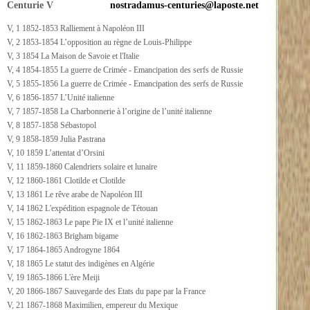
Centurie V
nostradamus-centuries@laposte.net
V, 1 1852-1853 Ralliement à Napoléon III
V, 2 1853-1854 L’opposition au règne de Louis-Philippe
V, 3 1854 La Maison de Savoie et l'Italie
V, 4 1854-1855 La guerre de Crimée - Emancipation des serfs de Russie
V, 5 1855-1856 La guerre de Crimée - Emancipation des serfs de Russie
V, 6 1856-1857 L’Unité italienne
V, 7 1857-1858 La Charbonnerie à l’origine de l’unité italienne
V, 8 1857-1858 Sébastopol
V, 9 1858-1859 Julia Pastrana
V, 10 1859 L’attentat d’Orsini
V, 11 1859-1860 Calendriers solaire et lunaire
V, 12 1860-1861 Clotilde et Clotilde
V, 13 1861 Le rêve arabe de Napoléon III
V, 14 1862 L'expédition espagnole de Tétouan
V, 15 1862-1863 Le pape Pie IX et l’unité italienne
V, 16 1862-1863 Brigham bigame
V, 17 1864-1865 Androgyne 1864
V, 18 1865 Le statut des indigènes en Algérie
V, 19 1865-1866 L'ère Meiji
V, 20 1866-1867 Sauvegarde des Etats du pape par la France
V, 21 1867-1868 Maximilien, empereur du Mexique