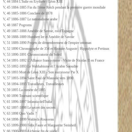
V, 44 1884 L'Italie en Erythrée - Léon XIII
V, 45 1884-1885 Fin du IIème Reich pendant la première guerre mondiale
V, 46 1885-1886 Conclave de 1878
V, 47 1886-1887 Le nationalisme arabe
V, 48 1887 Pogroms
V, 49 1887-1888 Amédée de Savoie, roi d'Espagne
V, 50 1888-1889 Humbert Ier et Amédée de Savoie
V, 51 1889-1890 Projets de démembrement de l'empire ottoman
V, 52 1890 Chronographe de 354 et Histoire Auguste : Hippolyte et Pertinax
V, 53 1890-1891 Chronocratorie du Soleil
V, 54 1891-1892 L’Alliance franco-russe - Visite de Nicolas II en France
V, 55 1892-1893 Le Wahhabisme et l’Arabie Saoudite
V, 56 1893 Mort de Léon XIII - Son successeur Pie X
V, 57 1893-1894 Saint Paul de Mausole vers 1890
V, 58 1894-1895 Travailleurs, Travailleuses
V, 59 1895 La comète de 1895
V, 60 1896 Tournant scientifique
V, 61 1896-1897 Infanzia dell'Italia
V, 62 1897-1898 Le secret des secrets
V, 63 1898 Quo Vadis ?
V, 64 1898-1899 Waldeck-Rousseau
V, 65 1899-1900 Felix Faure et Marguerite Steinheil
V, 66 1900-1901 Alchimie fin de siècle