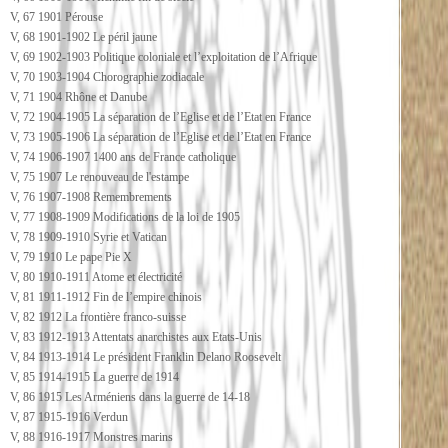
V, 67 1901 Pérouse
V, 68 1901-1902 Le péril jaune
V, 69 1902-1903 Politique coloniale et l’exploitation de l’Afrique
V, 70 1903-1904 Chorographie zodiacale
V, 71 1904 Rhône et Danube
V, 72 1904-1905 La séparation de l’Eglise et de l’Etat en France
V, 73 1905-1906 La séparation de l’Eglise et de l’Etat en France
V, 74 1906-1907 1400 ans de France catholique
V, 75 1907 Le renouveau de l'estampe
V, 76 1907-1908 Remembrements
V, 77 1908-1909 Modifications de la loi de 1905
V, 78 1909-1910 Syrie et Vatican
V, 79 1910 Le pape Pie X
V, 80 1910-1911 Atome et électricité
V, 81 1911-1912 Fin de l’empire chinois
V, 82 1912 La frontière franco-suisse
V, 83 1912-1913 Attentats anarchistes aux Etats-Unis
V, 84 1913-1914 Le président Franklin Delano Roosevelt
V, 85 1914-1915 La guerre de 1914
V, 86 1915 Les Arméniens dans la guerre de 14-18
V, 87 1915-1916 Verdun
V, 88 1916-1917 Monstres marins