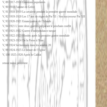
V, 89 1917-1918 Emotions populaires
V, 90 1918 Famine en Grèce
V, 91 1918-1919 La cavalerie pendant la première guerre mondiale
V, 92 1919-1920 Les 17 ans de règne de Pie XI - Son successeur Pie XII
V, 93 1920-1921 Emancipation de l’Irlande
V, 94 1921 L’entre deux guerres préparant le prochain conflit
V, 95 1921-1922 Guerre d'indépendance turque
V, 96 1922-1923 Rhodes après la première guerre mondiale
V, 97 1923-1924 De la Perse à l'Iran
V, 98 1924 Sécheresses dans les années 20
V, 99 1924-1925 Le denier de l’Eglise
V, 100 1925-1926 Après le Califat
retour menu précédent