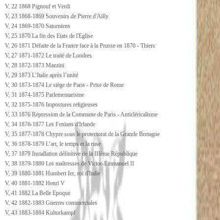
V, 22 1868 Pignouf et Verdi
V, 23 1868-1869 Souvenirs de Pierre d'Ailly
V, 24 1869-1870 Saturniens
V, 25 1870 La fin des Etats de l'Eglise
V, 26 1871 Défaite de la France face à la Prusse en 1870 - Thiers
V, 27 1871-1872 Le traité de Londres
V, 28 1872-1873 Mazzini
V, 29 1873 L’Italie après l’unité
V, 30 1873-1874 Le siège de Paris - Prise de Rome
V, 31 1874-1875 Parlementarisme
V, 32 1875-1876 Impostures religieuses
V, 33 1876 Répression de la Commune de Paris - Anticléricalisme
V, 34 1876-1877 Les Fenians d'Irlande
V, 35 1877-1878 Chypre sous le protectorat de la Grande Bretagne
V, 36 1878-1879 L’art, le temps et la ruse
V, 37 1879 Installation définitive de la IIIème République
V, 38 1879-1880 Les maîtresses de Victor-Emmanuel II
V, 39 1880-1881 Humbert Ier, roi d'Italie
V, 40 1881-1882 Henri V
V, 41 1882 La Belle Epoque
V, 42 1882-1883 Guerres commerciales
V, 43 1883-1884 Kulturkampf