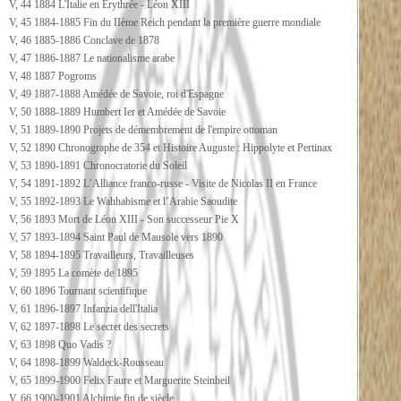
V, 44 1884 L'Italie en Erythrée - Léon XIII
V, 45 1884-1885 Fin du IIème Reich pendant la première guerre mondiale
V, 46 1885-1886 Conclave de 1878
V, 47 1886-1887 Le nationalisme arabe
V, 48 1887 Pogroms
V, 49 1887-1888 Amédée de Savoie, roi d'Espagne
V, 50 1888-1889 Humbert Ier et Amédée de Savoie
V, 51 1889-1890 Projets de démembrement de l'empire ottoman
V, 52 1890 Chronographe de 354 et Histoire Auguste : Hippolyte et Pertinax
V, 53 1890-1891 Chronocratorie du Soleil
V, 54 1891-1892 L’Alliance franco-russe - Visite de Nicolas II en France
V, 55 1892-1893 Le Wahhabisme et l’Arabie Saoudite
V, 56 1893 Mort de Léon XIII - Son successeur Pie X
V, 57 1893-1894 Saint Paul de Mausole vers 1890
V, 58 1894-1895 Travailleurs, Travailleuses
V, 59 1895 La comète de 1895
V, 60 1896 Tournant scientifique
V, 61 1896-1897 Infanzia dell'Italia
V, 62 1897-1898 Le secret des secrets
V, 63 1898 Quo Vadis ?
V, 64 1898-1899 Waldeck-Rousseau
V, 65 1899-1900 Felix Faure et Marguerite Steinheil
V, 66 1900-1901 Alchimie fin de siècle