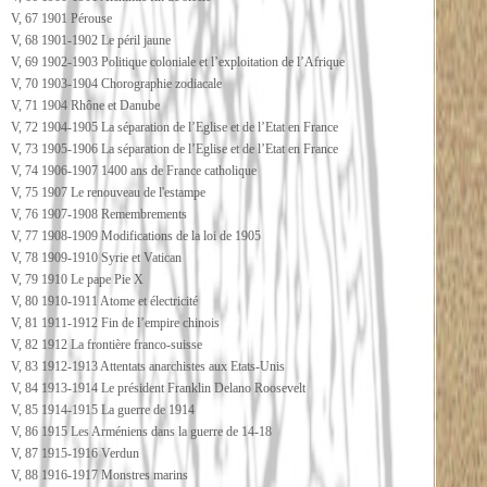
V, 67 1901 Pérouse
V, 68 1901-1902 Le péril jaune
V, 69 1902-1903 Politique coloniale et l’exploitation de l’Afrique
V, 70 1903-1904 Chorographie zodiacale
V, 71 1904 Rhône et Danube
V, 72 1904-1905 La séparation de l’Eglise et de l’Etat en France
V, 73 1905-1906 La séparation de l’Eglise et de l’Etat en France
V, 74 1906-1907 1400 ans de France catholique
V, 75 1907 Le renouveau de l'estampe
V, 76 1907-1908 Remembrements
V, 77 1908-1909 Modifications de la loi de 1905
V, 78 1909-1910 Syrie et Vatican
V, 79 1910 Le pape Pie X
V, 80 1910-1911 Atome et électricité
V, 81 1911-1912 Fin de l’empire chinois
V, 82 1912 La frontière franco-suisse
V, 83 1912-1913 Attentats anarchistes aux Etats-Unis
V, 84 1913-1914 Le président Franklin Delano Roosevelt
V, 85 1914-1915 La guerre de 1914
V, 86 1915 Les Arméniens dans la guerre de 14-18
V, 87 1915-1916 Verdun
V, 88 1916-1917 Monstres marins