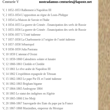
Centurie V
nostradamus-centuries@laposte.net
V, 1 1852-1853 Ralliement à Napoléon III
V, 2 1853-1854 L’opposition au règne de Louis-Philippe
V, 3 1854 La Maison de Savoie et l'Italie
V, 4 1854-1855 La guerre de Crimée - Emancipation des serfs de Russie
V, 5 1855-1856 La guerre de Crimée - Emancipation des serfs de Russie
V, 6 1856-1857 L’Unité italienne
V, 7 1857-1858 La Charbonnerie à l’origine de l’unité italienne
V, 8 1857-1858 Sébastopol
V, 9 1858-1859 Julia Pastrana
V, 10 1859 L’attentat d’Orsini
V, 11 1859-1860 Calendriers solaire et lunaire
V, 12 1860-1861 Clotilde et Clotilde
V, 13 1861 Le rêve arabe de Napoléon III
V, 14 1862 L'expédition espagnole de Tétouan
V, 15 1862-1863 Le pape Pie IX et l’unité italienne
V, 16 1862-1863 Brigham bigame
V, 17 1864-1865 Androgyne 1864
V, 18 1865 Le statut des indigènes en Algérie
V, 19 1865-1866 L'ère Meiji
V, 20 1866-1867 Sauvegarde des Etats du pape par la France
V, 21 1867-1868 Maximilien, empereur du Mexique