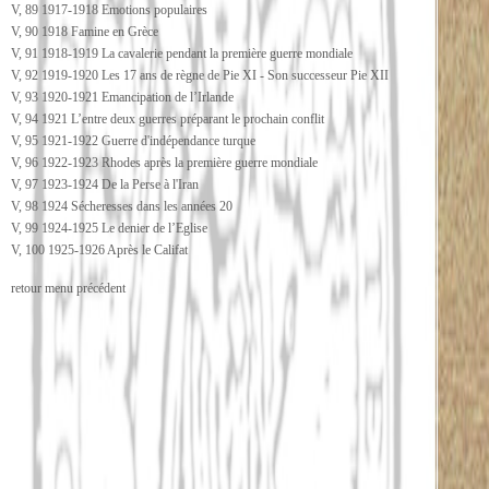
V, 89 1917-1918 Emotions populaires
V, 90 1918 Famine en Grèce
V, 91 1918-1919 La cavalerie pendant la première guerre mondiale
V, 92 1919-1920 Les 17 ans de règne de Pie XI - Son successeur Pie XII
V, 93 1920-1921 Emancipation de l’Irlande
V, 94 1921 L’entre deux guerres préparant le prochain conflit
V, 95 1921-1922 Guerre d'indépendance turque
V, 96 1922-1923 Rhodes après la première guerre mondiale
V, 97 1923-1924 De la Perse à l'Iran
V, 98 1924 Sécheresses dans les années 20
V, 99 1924-1925 Le denier de l’Eglise
V, 100 1925-1926 Après le Califat
retour menu précédent