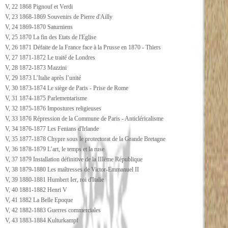
V, 22 1868 Pignouf et Verdi
V, 23 1868-1869 Souvenirs de Pierre d'Ailly
V, 24 1869-1870 Saturniens
V, 25 1870 La fin des Etats de l'Eglise
V, 26 1871 Défaite de la France face à la Prusse en 1870 - Thiers
V, 27 1871-1872 Le traité de Londres
V, 28 1872-1873 Mazzini
V, 29 1873 L’Italie après l’unité
V, 30 1873-1874 Le siège de Paris - Prise de Rome
V, 31 1874-1875 Parlementarisme
V, 32 1875-1876 Impostures religieuses
V, 33 1876 Répression de la Commune de Paris - Anticléricalisme
V, 34 1876-1877 Les Fenians d'Irlande
V, 35 1877-1878 Chypre sous le protectorat de la Grande Bretagne
V, 36 1878-1879 L’art, le temps et la ruse
V, 37 1879 Installation définitive de la IIIème République
V, 38 1879-1880 Les maîtresses de Victor-Emmanuel II
V, 39 1880-1881 Humbert Ier, roi d'Italie
V, 40 1881-1882 Henri V
V, 41 1882 La Belle Epoque
V, 42 1882-1883 Guerres commerciales
V, 43 1883-1884 Kulturkampf