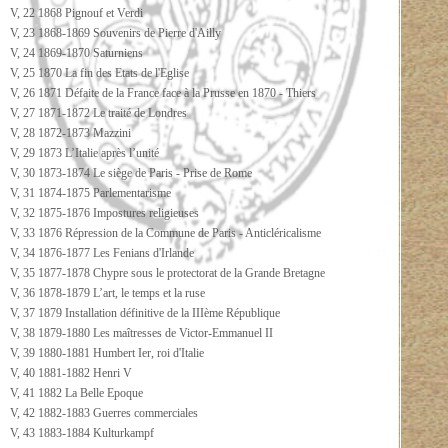
V, 22 1868 Pignouf et Verdi
V, 23 1868-1869 Souvenirs de Pierre d'Ailly
V, 24 1869-1870 Saturniens
V, 25 1870 La fin des Etats de l'Eglise
V, 26 1871 Défaite de la France face à la Prusse en 1870 - Thiers
V, 27 1871-1872 Le traité de Londres
V, 28 1872-1873 Mazzini
V, 29 1873 L’Italie après l’unité
V, 30 1873-1874 Le siège de Paris - Prise de Rome
V, 31 1874-1875 Parlementarisme
V, 32 1875-1876 Impostures religieuses
V, 33 1876 Répression de la Commune de Paris - Anticléricalisme
V, 34 1876-1877 Les Fenians d'Irlande
V, 35 1877-1878 Chypre sous le protectorat de la Grande Bretagne
V, 36 1878-1879 L’art, le temps et la ruse
V, 37 1879 Installation définitive de la IIIème République
V, 38 1879-1880 Les maîtresses de Victor-Emmanuel II
V, 39 1880-1881 Humbert Ier, roi d'Italie
V, 40 1881-1882 Henri V
V, 41 1882 La Belle Epoque
V, 42 1882-1883 Guerres commerciales
V, 43 1883-1884 Kulturkampf