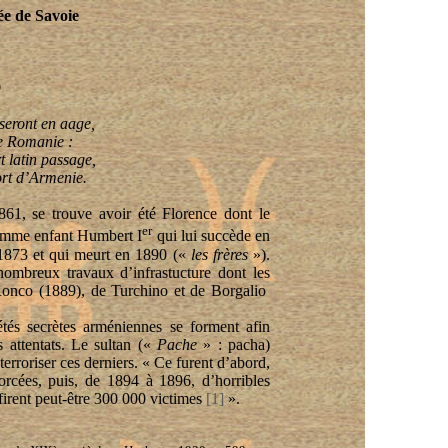
e de Savoie
9
 seront en aage,
e Romanie :
t latin passage,
rt d’Armenie.
861, se trouve avoir été Florence dont le
er
comme enfant Humbert I
qui lui succède en
1873 et qui meurt en 1890 («
les frères
»).
nombreux travaux d’infrastucture dont les
Ronco (1889), de Turchino et de Borgalio
tés secrètes arméniennes se forment afin
s attentats. Le sultan («
Pache
» : pacha)
erroriser ces derniers. « Ce furent d’abord,
orcées, puis, de 1894 à 1896, d’horribles
firent peut-être 300 000 victimes
[1]
».