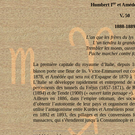
er
Humbert I
et Amédé
V, 50
1888-188
L’an que les frères du lys
L’un tiendra la grand
Trembler les monts, ouver
Pache marcher contre fo
La première capitale du royaume d’Italie, depuis 1
blason porte une fleur de lis. Victor-Emmanuel eut 
1878, et Amédée qui sera roi d’Espagne de 1870 à 
L’Italie se développe rapidement et entreprend de 
percements des tunnels du Fréjus (1857-1871), de 
(1894) et de Tende (1900) («
ouvert latin passage
»).
Ailleurs en 1886, dans l’empire ottoman, des socié
d’obtenir l’autonomie de leur pays et organisent de
utilise l’antagonisme entre Kurdes et Arméniens pour t
en 1892 et 1893, des pillages et des conversions f
massacres, qui s’étendirent jusqu’à Constantinople et 