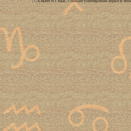
[1]
A.Malet et J. Isaac, « Histoire contemporaine depuis le mil