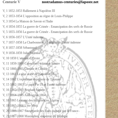
Centurie V
nostradamus-centuries@laposte.net
V, 1 1852-1853 Ralliement à Napoléon III
V, 2 1853-1854 L’opposition au règne de Louis-Philippe
V, 3 1854 La Maison de Savoie et l'Italie
V, 4 1854-1855 La guerre de Crimée - Emancipation des serfs de Russie
V, 5 1855-1856 La guerre de Crimée - Emancipation des serfs de Russie
V, 6 1856-1857 L’Unité italienne
V, 7 1857-1858 La Charbonnerie à l’origine de l’unité italienne
V, 8 1857-1858 Sébastopol
V, 9 1858-1859 Julia Pastrana
V, 10 1859 L’attentat d’Orsini
V, 11 1859-1860 Calendriers solaire et lunaire
V, 12 1860-1861 Clotilde et Clotilde
V, 13 1861 Le rêve arabe de Napoléon III
V, 14 1862 L'expédition espagnole de Tétouan
V, 15 1862-1863 Le pape Pie IX et l’unité italienne
V, 16 1862-1863 Brigham bigame
V, 17 1864-1865 Androgyne 1864
V, 18 1865 Le statut des indigènes en Algérie
V, 19 1865-1866 L'ère Meiji
V, 20 1866-1867 Sauvegarde des Etats du pape par la France
V, 21 1867-1868 Maximilien, empereur du Mexique