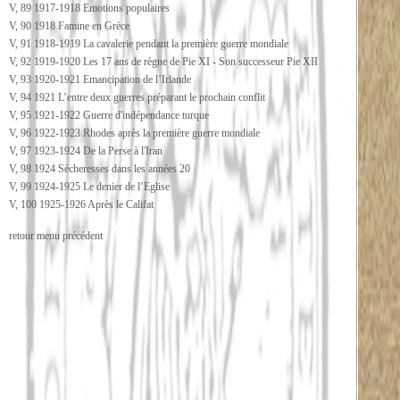
V, 89 1917-1918 Emotions populaires
V, 90 1918 Famine en Grèce
V, 91 1918-1919 La cavalerie pendant la première guerre mondiale
V, 92 1919-1920 Les 17 ans de règne de Pie XI - Son successeur Pie XII
V, 93 1920-1921 Emancipation de l’Irlande
V, 94 1921 L’entre deux guerres préparant le prochain conflit
V, 95 1921-1922 Guerre d'indépendance turque
V, 96 1922-1923 Rhodes après la première guerre mondiale
V, 97 1923-1924 De la Perse à l'Iran
V, 98 1924 Sécheresses dans les années 20
V, 99 1924-1925 Le denier de l’Eglise
V, 100 1925-1926 Après le Califat
retour menu précédent