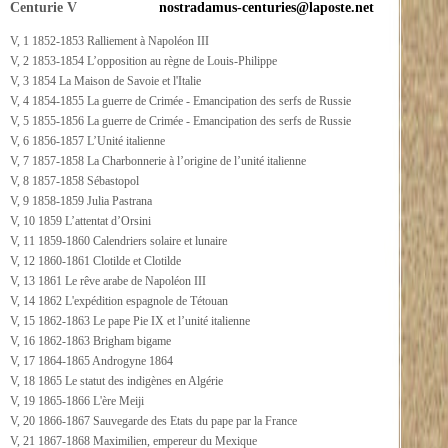
Centurie V
nostradamus-centuries@laposte.net
V, 1 1852-1853 Ralliement à Napoléon III
V, 2 1853-1854 L’opposition au règne de Louis-Philippe
V, 3 1854 La Maison de Savoie et l'Italie
V, 4 1854-1855 La guerre de Crimée - Emancipation des serfs de Russie
V, 5 1855-1856 La guerre de Crimée - Emancipation des serfs de Russie
V, 6 1856-1857 L’Unité italienne
V, 7 1857-1858 La Charbonnerie à l’origine de l’unité italienne
V, 8 1857-1858 Sébastopol
V, 9 1858-1859 Julia Pastrana
V, 10 1859 L’attentat d’Orsini
V, 11 1859-1860 Calendriers solaire et lunaire
V, 12 1860-1861 Clotilde et Clotilde
V, 13 1861 Le rêve arabe de Napoléon III
V, 14 1862 L'expédition espagnole de Tétouan
V, 15 1862-1863 Le pape Pie IX et l’unité italienne
V, 16 1862-1863 Brigham bigame
V, 17 1864-1865 Androgyne 1864
V, 18 1865 Le statut des indigènes en Algérie
V, 19 1865-1866 L'ère Meiji
V, 20 1866-1867 Sauvegarde des Etats du pape par la France
V, 21 1867-1868 Maximilien, empereur du Mexique