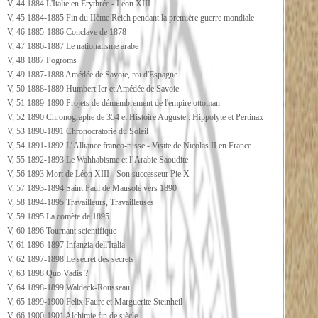
V, 44 1884 L'Italie en Erythrée - Léon XIII
V, 45 1884-1885 Fin du IIème Reich pendant la première guerre mondiale
V, 46 1885-1886 Conclave de 1878
V, 47 1886-1887 Le nationalisme arabe
V, 48 1887 Pogroms
V, 49 1887-1888 Amédée de Savoie, roi d'Espagne
V, 50 1888-1889 Humbert Ier et Amédée de Savoie
V, 51 1889-1890 Projets de démembrement de l'empire ottoman
V, 52 1890 Chronographe de 354 et Histoire Auguste : Hippolyte et Pertinax
V, 53 1890-1891 Chronocratorie du Soleil
V, 54 1891-1892 L’Alliance franco-russe - Visite de Nicolas II en France
V, 55 1892-1893 Le Wahhabisme et l’Arabie Saoudite
V, 56 1893 Mort de Léon XIII - Son successeur Pie X
V, 57 1893-1894 Saint Paul de Mausole vers 1890
V, 58 1894-1895 Travailleurs, Travailleuses
V, 59 1895 La comète de 1895
V, 60 1896 Tournant scientifique
V, 61 1896-1897 Infanzia dell'Italia
V, 62 1897-1898 Le secret des secrets
V, 63 1898 Quo Vadis ?
V, 64 1898-1899 Waldeck-Rousseau
V, 65 1899-1900 Felix Faure et Marguerite Steinheil
V, 66 1900-1901 Alchimie fin de siècle