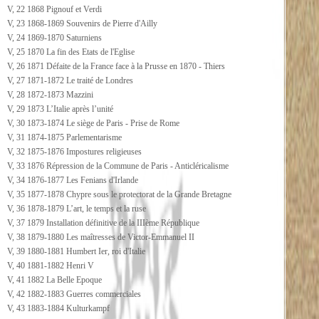
V, 22 1868 Pignouf et Verdi
V, 23 1868-1869 Souvenirs de Pierre d'Ailly
V, 24 1869-1870 Saturniens
V, 25 1870 La fin des Etats de l'Eglise
V, 26 1871 Défaite de la France face à la Prusse en 1870 - Thiers
V, 27 1871-1872 Le traité de Londres
V, 28 1872-1873 Mazzini
V, 29 1873 L’Italie après l’unité
V, 30 1873-1874 Le siège de Paris - Prise de Rome
V, 31 1874-1875 Parlementarisme
V, 32 1875-1876 Impostures religieuses
V, 33 1876 Répression de la Commune de Paris - Anticléricalisme
V, 34 1876-1877 Les Fenians d'Irlande
V, 35 1877-1878 Chypre sous le protectorat de la Grande Bretagne
V, 36 1878-1879 L’art, le temps et la ruse
V, 37 1879 Installation définitive de la IIIème République
V, 38 1879-1880 Les maîtresses de Victor-Emmanuel II
V, 39 1880-1881 Humbert Ier, roi d'Italie
V, 40 1881-1882 Henri V
V, 41 1882 La Belle Epoque
V, 42 1882-1883 Guerres commerciales
V, 43 1883-1884 Kulturkampf