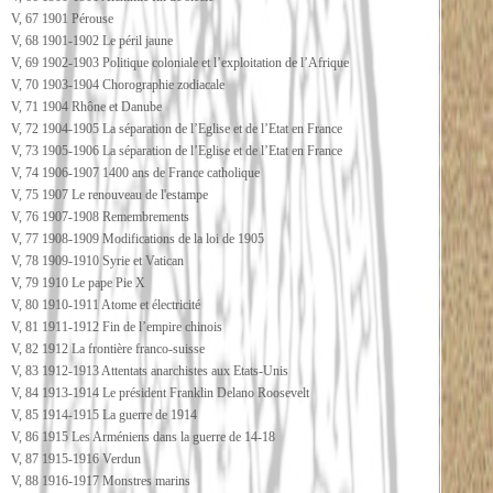
V, 67 1901 Pérouse
V, 68 1901-1902 Le péril jaune
V, 69 1902-1903 Politique coloniale et l’exploitation de l’Afrique
V, 70 1903-1904 Chorographie zodiacale
V, 71 1904 Rhône et Danube
V, 72 1904-1905 La séparation de l’Eglise et de l’Etat en France
V, 73 1905-1906 La séparation de l’Eglise et de l’Etat en France
V, 74 1906-1907 1400 ans de France catholique
V, 75 1907 Le renouveau de l'estampe
V, 76 1907-1908 Remembrements
V, 77 1908-1909 Modifications de la loi de 1905
V, 78 1909-1910 Syrie et Vatican
V, 79 1910 Le pape Pie X
V, 80 1910-1911 Atome et électricité
V, 81 1911-1912 Fin de l’empire chinois
V, 82 1912 La frontière franco-suisse
V, 83 1912-1913 Attentats anarchistes aux Etats-Unis
V, 84 1913-1914 Le président Franklin Delano Roosevelt
V, 85 1914-1915 La guerre de 1914
V, 86 1915 Les Arméniens dans la guerre de 14-18
V, 87 1915-1916 Verdun
V, 88 1916-1917 Monstres marins