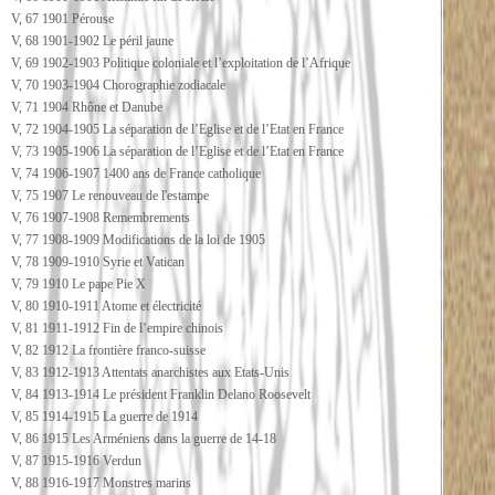
V, 67 1901 Pérouse
V, 68 1901-1902 Le péril jaune
V, 69 1902-1903 Politique coloniale et l’exploitation de l’Afrique
V, 70 1903-1904 Chorographie zodiacale
V, 71 1904 Rhône et Danube
V, 72 1904-1905 La séparation de l’Eglise et de l’Etat en France
V, 73 1905-1906 La séparation de l’Eglise et de l’Etat en France
V, 74 1906-1907 1400 ans de France catholique
V, 75 1907 Le renouveau de l'estampe
V, 76 1907-1908 Remembrements
V, 77 1908-1909 Modifications de la loi de 1905
V, 78 1909-1910 Syrie et Vatican
V, 79 1910 Le pape Pie X
V, 80 1910-1911 Atome et électricité
V, 81 1911-1912 Fin de l’empire chinois
V, 82 1912 La frontière franco-suisse
V, 83 1912-1913 Attentats anarchistes aux Etats-Unis
V, 84 1913-1914 Le président Franklin Delano Roosevelt
V, 85 1914-1915 La guerre de 1914
V, 86 1915 Les Arméniens dans la guerre de 14-18
V, 87 1915-1916 Verdun
V, 88 1916-1917 Monstres marins