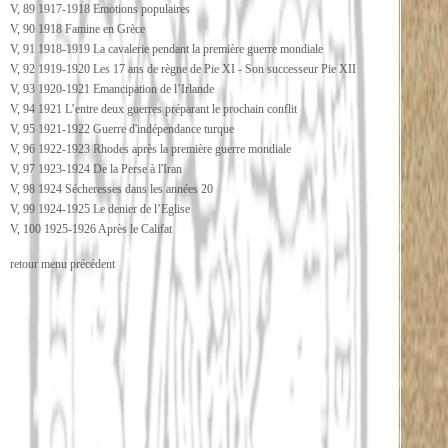
V, 89 1917-1918 Emotions populaires
V, 90 1918 Famine en Grèce
V, 91 1918-1919 La cavalerie pendant la première guerre mondiale
V, 92 1919-1920 Les 17 ans de règne de Pie XI - Son successeur Pie XII
V, 93 1920-1921 Emancipation de l’Irlande
V, 94 1921 L’entre deux guerres préparant le prochain conflit
V, 95 1921-1922 Guerre d'indépendance turque
V, 96 1922-1923 Rhodes après la première guerre mondiale
V, 97 1923-1924 De la Perse à l'Iran
V, 98 1924 Sécheresses dans les années 20
V, 99 1924-1925 Le denier de l’Eglise
V, 100 1925-1926 Après le Califat
retour menu précédent