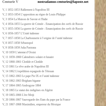
Centurie V
nostradamus-centuries@laposte.net
V, 1 1852-1853 Ralliement à Napoléon III
V, 2 1853-1854 L’opposition au règne de Louis-Philippe
V, 3 1854 La Maison de Savoie et l'Italie
V, 4 1854-1855 La guerre de Crimée - Emancipation des serfs de Russie
V, 5 1855-1856 La guerre de Crimée - Emancipation des serfs de Russie
V, 6 1856-1857 L’Unité italienne
V, 7 1857-1858 La Charbonnerie à l’origine de l’unité italienne
V, 8 1857-1858 Sébastopol
V, 9 1858-1859 Julia Pastrana
V, 10 1859 L’attentat d’Orsini
V, 11 1859-1860 Calendriers solaire et lunaire
V, 12 1860-1861 Clotilde et Clotilde
V, 13 1861 Le rêve arabe de Napoléon III
V, 14 1862 L'expédition espagnole de Tétouan
V, 15 1862-1863 Le pape Pie IX et l’unité italienne
V, 16 1862-1863 Brigham bigame
V, 17 1864-1865 Androgyne 1864
V, 18 1865 Le statut des indigènes en Algérie
V, 19 1865-1866 L'ère Meiji
V, 20 1866-1867 Sauvegarde des Etats du pape par la France
V, 21 1867-1868 Maximilien, empereur du Mexique