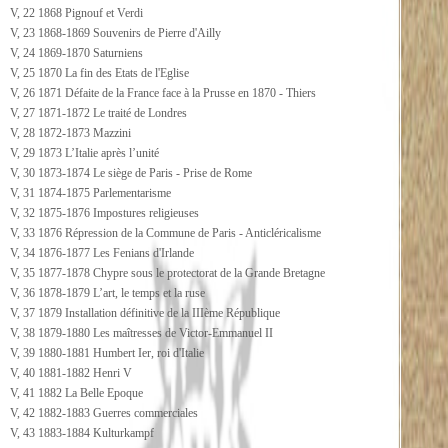
V, 22 1868 Pignouf et Verdi
V, 23 1868-1869 Souvenirs de Pierre d'Ailly
V, 24 1869-1870 Saturniens
V, 25 1870 La fin des Etats de l'Eglise
V, 26 1871 Défaite de la France face à la Prusse en 1870 - Thiers
V, 27 1871-1872 Le traité de Londres
V, 28 1872-1873 Mazzini
V, 29 1873 L’Italie après l’unité
V, 30 1873-1874 Le siège de Paris - Prise de Rome
V, 31 1874-1875 Parlementarisme
V, 32 1875-1876 Impostures religieuses
V, 33 1876 Répression de la Commune de Paris - Anticléricalisme
V, 34 1876-1877 Les Fenians d'Irlande
V, 35 1877-1878 Chypre sous le protectorat de la Grande Bretagne
V, 36 1878-1879 L’art, le temps et la ruse
V, 37 1879 Installation définitive de la IIIème République
V, 38 1879-1880 Les maîtresses de Victor-Emmanuel II
V, 39 1880-1881 Humbert Ier, roi d'Italie
V, 40 1881-1882 Henri V
V, 41 1882 La Belle Epoque
V, 42 1882-1883 Guerres commerciales
V, 43 1883-1884 Kulturkampf