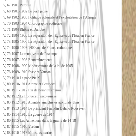
V, 67 1901 Pérouse
V, 68 1901-1902 Le péril jaune
V, 69 1902-1903 Politique coloniale et l’exploitation de l’Afrique
V, 70 1903-1904 Chorographie zodiacale
V, 71 1904 Rhône et Danube
V, 72 1904-1905 La séparation de l’Eglise et de l’Etat en France
V, 73 1905-1906 La séparation de l’Eglise et de l’Etat en France
V, 74 1906-1907 1400 ans de France catholique
V, 75 1907 Le renouveau de l'estampe
V, 76 1907-1908 Remembrements
V, 77 1908-1909 Modifications de la loi de 1905
V, 78 1909-1910 Syrie et Vatican
V, 79 1910 Le pape Pie X
V, 80 1910-1911 Atome et électricité
V, 81 1911-1912 Fin de l’empire chinois
V, 82 1912 La frontière franco-suisse
V, 83 1912-1913 Attentats anarchistes aux Etats-Unis
V, 84 1913-1914 Le président Franklin Delano Roosevelt
V, 85 1914-1915 La guerre de 1914
V, 86 1915 Les Arméniens dans la guerre de 14-18
V, 87 1915-1916 Verdun
V, 88 1916-1917 Monstres marins