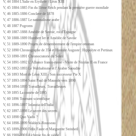
V, 44 1884 L'Italie en Erythrée - Léon XIII
V, 45 1884-1885 Fin du IIème Reich pendant la première guerre mondiale
V, 46 1885-1886 Conclave de 1878
V, 47 1886-1887 Le nationalisme arabe
V, 48 1887 Pogroms
V, 49 1887-1888 Amédée de Savoie, roi d'Espagne
V, 50 1888-1889 Humbert Ier et Amédée de Savoie
V, 51 1889-1890 Projets de démembrement de l'empire ottoman
V, 52 1890 Chronographe de 354 et Histoire Auguste : Hippolyte et Pertinax
V, 53 1890-1891 Chronocratorie du Soleil
V, 54 1891-1892 L’Alliance franco-russe - Visite de Nicolas II en France
V, 55 1892-1893 Le Wahhabisme et l’Arabie Saoudite
V, 56 1893 Mort de Léon XIII - Son successeur Pie X
V, 57 1893-1894 Saint Paul de Mausole vers 1890
V, 58 1894-1895 Travailleurs, Travailleuses
V, 59 1895 La comète de 1895
V, 60 1896 Tournant scientifique
V, 61 1896-1897 Infanzia dell'Italia
V, 62 1897-1898 Le secret des secrets
V, 63 1898 Quo Vadis ?
V, 64 1898-1899 Waldeck-Rousseau
V, 65 1899-1900 Felix Faure et Marguerite Steinheil
V, 66 1900-1901 Alchimie fin de siècle