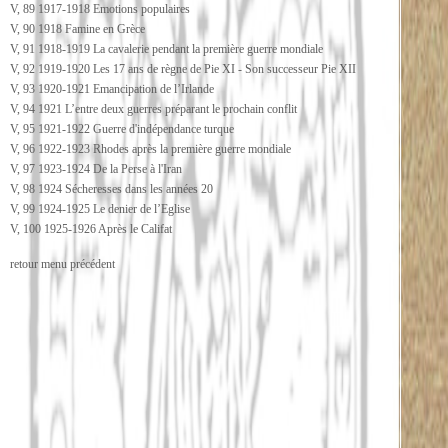
V, 89 1917-1918 Emotions populaires
V, 90 1918 Famine en Grèce
V, 91 1918-1919 La cavalerie pendant la première guerre mondiale
V, 92 1919-1920 Les 17 ans de règne de Pie XI - Son successeur Pie XII
V, 93 1920-1921 Emancipation de l’Irlande
V, 94 1921 L’entre deux guerres préparant le prochain conflit
V, 95 1921-1922 Guerre d'indépendance turque
V, 96 1922-1923 Rhodes après la première guerre mondiale
V, 97 1923-1924 De la Perse à l'Iran
V, 98 1924 Sécheresses dans les années 20
V, 99 1924-1925 Le denier de l’Eglise
V, 100 1925-1926 Après le Califat
retour menu précédent