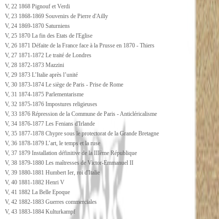
V, 22 1868 Pignouf et Verdi
V, 23 1868-1869 Souvenirs de Pierre d'Ailly
V, 24 1869-1870 Saturniens
V, 25 1870 La fin des Etats de l'Eglise
V, 26 1871 Défaite de la France face à la Prusse en 1870 - Thiers
V, 27 1871-1872 Le traité de Londres
V, 28 1872-1873 Mazzini
V, 29 1873 L’Italie après l’unité
V, 30 1873-1874 Le siège de Paris - Prise de Rome
V, 31 1874-1875 Parlementarisme
V, 32 1875-1876 Impostures religieuses
V, 33 1876 Répression de la Commune de Paris - Anticléricalisme
V, 34 1876-1877 Les Fenians d'Irlande
V, 35 1877-1878 Chypre sous le protectorat de la Grande Bretagne
V, 36 1878-1879 L’art, le temps et la ruse
V, 37 1879 Installation définitive de la IIIème République
V, 38 1879-1880 Les maîtresses de Victor-Emmanuel II
V, 39 1880-1881 Humbert Ier, roi d'Italie
V, 40 1881-1882 Henri V
V, 41 1882 La Belle Epoque
V, 42 1882-1883 Guerres commerciales
V, 43 1883-1884 Kulturkampf