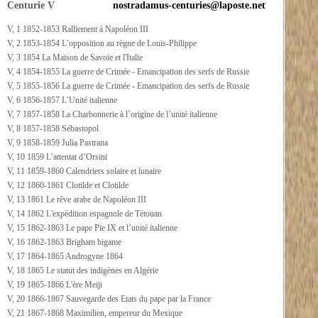
Centurie V
nostradamus-centuries@laposte.net
V, 1 1852-1853 Ralliement à Napoléon III
V, 2 1853-1854 L’opposition au règne de Louis-Philippe
V, 3 1854 La Maison de Savoie et l'Italie
V, 4 1854-1855 La guerre de Crimée - Emancipation des serfs de Russie
V, 5 1855-1856 La guerre de Crimée - Emancipation des serfs de Russie
V, 6 1856-1857 L’Unité italienne
V, 7 1857-1858 La Charbonnerie à l’origine de l’unité italienne
V, 8 1857-1858 Sébastopol
V, 9 1858-1859 Julia Pastrana
V, 10 1859 L’attentat d’Orsini
V, 11 1859-1860 Calendriers solaire et lunaire
V, 12 1860-1861 Clotilde et Clotilde
V, 13 1861 Le rêve arabe de Napoléon III
V, 14 1862 L'expédition espagnole de Tétouan
V, 15 1862-1863 Le pape Pie IX et l’unité italienne
V, 16 1862-1863 Brigham bigame
V, 17 1864-1865 Androgyne 1864
V, 18 1865 Le statut des indigènes en Algérie
V, 19 1865-1866 L'ère Meiji
V, 20 1866-1867 Sauvegarde des Etats du pape par la France
V, 21 1867-1868 Maximilien, empereur du Mexique