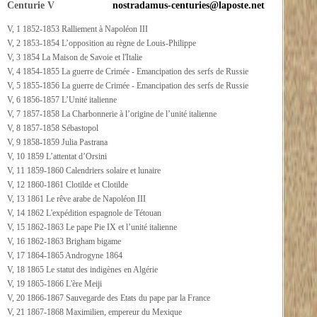
Centurie V
nostradamus-centuries@laposte.net
V, 1 1852-1853 Ralliement à Napoléon III
V, 2 1853-1854 L’opposition au règne de Louis-Philippe
V, 3 1854 La Maison de Savoie et l'Italie
V, 4 1854-1855 La guerre de Crimée - Emancipation des serfs de Russie
V, 5 1855-1856 La guerre de Crimée - Emancipation des serfs de Russie
V, 6 1856-1857 L’Unité italienne
V, 7 1857-1858 La Charbonnerie à l’origine de l’unité italienne
V, 8 1857-1858 Sébastopol
V, 9 1858-1859 Julia Pastrana
V, 10 1859 L’attentat d’Orsini
V, 11 1859-1860 Calendriers solaire et lunaire
V, 12 1860-1861 Clotilde et Clotilde
V, 13 1861 Le rêve arabe de Napoléon III
V, 14 1862 L'expédition espagnole de Tétouan
V, 15 1862-1863 Le pape Pie IX et l’unité italienne
V, 16 1862-1863 Brigham bigame
V, 17 1864-1865 Androgyne 1864
V, 18 1865 Le statut des indigènes en Algérie
V, 19 1865-1866 L'ère Meiji
V, 20 1866-1867 Sauvegarde des Etats du pape par la France
V, 21 1867-1868 Maximilien, empereur du Mexique