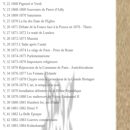
V, 22 1868 Pignouf et Verdi
V, 23 1868-1869 Souvenirs de Pierre d'Ailly
V, 24 1869-1870 Saturniens
V, 25 1870 La fin des Etats de l'Eglise
V, 26 1871 Défaite de la France face à la Prusse en 1870 - Thiers
V, 27 1871-1872 Le traité de Londres
V, 28 1872-1873 Mazzini
V, 29 1873 L’Italie après l’unité
V, 30 1873-1874 Le siège de Paris - Prise de Rome
V, 31 1874-1875 Parlementarisme
V, 32 1875-1876 Impostures religieuses
V, 33 1876 Répression de la Commune de Paris - Anticléricalisme
V, 34 1876-1877 Les Fenians d'Irlande
V, 35 1877-1878 Chypre sous le protectorat de la Grande Bretagne
V, 36 1878-1879 L’art, le temps et la ruse
V, 37 1879 Installation définitive de la IIIème République
V, 38 1879-1880 Les maîtresses de Victor-Emmanuel II
V, 39 1880-1881 Humbert Ier, roi d'Italie
V, 40 1881-1882 Henri V
V, 41 1882 La Belle Epoque
V, 42 1882-1883 Guerres commerciales
V, 43 1883-1884 Kulturkampf