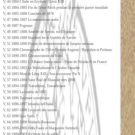
V, 44 1884 L'Italie en Erythrée - Léon XIII
V, 45 1884-1885 Fin du IIème Reich pendant la première guerre mondiale
V, 46 1885-1886 Conclave de 1878
V, 47 1886-1887 Le nationalisme arabe
V, 48 1887 Pogroms
V, 49 1887-1888 Amédée de Savoie, roi d'Espagne
V, 50 1888-1889 Humbert Ier et Amédée de Savoie
V, 51 1889-1890 Projets de démembrement de l'empire ottoman
V, 52 1890 Chronographe de 354 et Histoire Auguste : Hippolyte et Pertinax
V, 53 1890-1891 Chronocratorie du Soleil
V, 54 1891-1892 L’Alliance franco-russe - Visite de Nicolas II en France
V, 55 1892-1893 Le Wahhabisme et l’Arabie Saoudite
V, 56 1893 Mort de Léon XIII - Son successeur Pie X
V, 57 1893-1894 Saint Paul de Mausole vers 1890
V, 58 1894-1895 Travailleurs, Travailleuses
V, 59 1895 La comète de 1895
V, 60 1896 Tournant scientifique
V, 61 1896-1897 Infanzia dell'Italia
V, 62 1897-1898 Le secret des secrets
V, 63 1898 Quo Vadis ?
V, 64 1898-1899 Waldeck-Rousseau
V, 65 1899-1900 Felix Faure et Marguerite Steinheil
V, 66 1900-1901 Alchimie fin de siècle