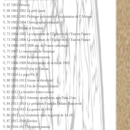
V, 67 1901 Pérouse
V, 68 1901-1902 Le péril jaune
V, 69 1902-1903 Politique coloniale et l’exploitation de l’Afrique
V, 70 1903-1904 Chorographie zodiacale
V, 71 1904 Rhône et Danube
V, 72 1904-1905 La séparation de l’Eglise et de l’Etat en France
V, 73 1905-1906 La séparation de l’Eglise et de l’Etat en France
V, 74 1906-1907 1400 ans de France catholique
V, 75 1907 Le renouveau de l'estampe
V, 76 1907-1908 Remembrements
V, 77 1908-1909 Modifications de la loi de 1905
V, 78 1909-1910 Syrie et Vatican
V, 79 1910 Le pape Pie X
V, 80 1910-1911 Atome et électricité
V, 81 1911-1912 Fin de l’empire chinois
V, 82 1912 La frontière franco-suisse
V, 83 1912-1913 Attentats anarchistes aux Etats-Unis
V, 84 1913-1914 Le président Franklin Delano Roosevelt
V, 85 1914-1915 La guerre de 1914
V, 86 1915 Les Arméniens dans la guerre de 14-18
V, 87 1915-1916 Verdun
V, 88 1916-1917 Monstres marins