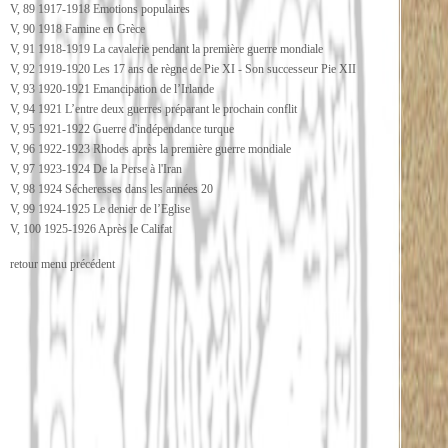
V, 89 1917-1918 Emotions populaires
V, 90 1918 Famine en Grèce
V, 91 1918-1919 La cavalerie pendant la première guerre mondiale
V, 92 1919-1920 Les 17 ans de règne de Pie XI - Son successeur Pie XII
V, 93 1920-1921 Emancipation de l’Irlande
V, 94 1921 L’entre deux guerres préparant le prochain conflit
V, 95 1921-1922 Guerre d'indépendance turque
V, 96 1922-1923 Rhodes après la première guerre mondiale
V, 97 1923-1924 De la Perse à l'Iran
V, 98 1924 Sécheresses dans les années 20
V, 99 1924-1925 Le denier de l’Eglise
V, 100 1925-1926 Après le Califat
retour menu précédent