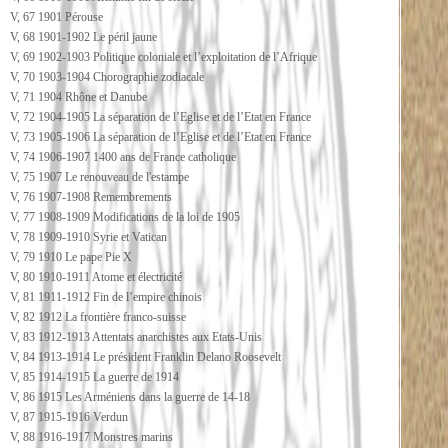
V, 67 1901 Pérouse
V, 68 1901-1902 Le péril jaune
V, 69 1902-1903 Politique coloniale et l’exploitation de l’Afrique
V, 70 1903-1904 Chorographie zodiacale
V, 71 1904 Rhône et Danube
V, 72 1904-1905 La séparation de l’Eglise et de l’Etat en France
V, 73 1905-1906 La séparation de l’Eglise et de l’Etat en France
V, 74 1906-1907 1400 ans de France catholique
V, 75 1907 Le renouveau de l'estampe
V, 76 1907-1908 Remembrements
V, 77 1908-1909 Modifications de la loi de 1905
V, 78 1909-1910 Syrie et Vatican
V, 79 1910 Le pape Pie X
V, 80 1910-1911 Atome et électricité
V, 81 1911-1912 Fin de l’empire chinois
V, 82 1912 La frontière franco-suisse
V, 83 1912-1913 Attentats anarchistes aux Etats-Unis
V, 84 1913-1914 Le président Franklin Delano Roosevelt
V, 85 1914-1915 La guerre de 1914
V, 86 1915 Les Arméniens dans la guerre de 14-18
V, 87 1915-1916 Verdun
V, 88 1916-1917 Monstres marins