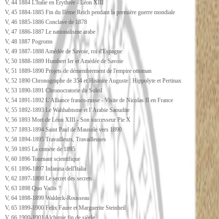
V, 44 1884 L'Italie en Erythrée - Léon XIII
V, 45 1884-1885 Fin du IIème Reich pendant la première guerre mondiale
V, 46 1885-1886 Conclave de 1878
V, 47 1886-1887 Le nationalisme arabe
V, 48 1887 Pogroms
V, 49 1887-1888 Amédée de Savoie, roi d'Espagne
V, 50 1888-1889 Humbert Ier et Amédée de Savoie
V, 51 1889-1890 Projets de démembrement de l'empire ottoman
V, 52 1890 Chronographe de 354 et Histoire Auguste : Hippolyte et Pertinax
V, 53 1890-1891 Chronocratorie du Soleil
V, 54 1891-1892 L’Alliance franco-russe - Visite de Nicolas II en France
V, 55 1892-1893 Le Wahhabisme et l’Arabie Saoudite
V, 56 1893 Mort de Léon XIII - Son successeur Pie X
V, 57 1893-1894 Saint Paul de Mausole vers 1890
V, 58 1894-1895 Travailleurs, Travailleuses
V, 59 1895 La comète de 1895
V, 60 1896 Tournant scientifique
V, 61 1896-1897 Infanzia dell'Italia
V, 62 1897-1898 Le secret des secrets
V, 63 1898 Quo Vadis ?
V, 64 1898-1899 Waldeck-Rousseau
V, 65 1899-1900 Felix Faure et Marguerite Steinheil
V, 66 1900-1901 Alchimie fin de siècle