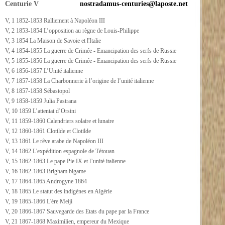
Centurie V
nostradamus-centuries@laposte.net
V, 1 1852-1853 Ralliement à Napoléon III
V, 2 1853-1854 L’opposition au règne de Louis-Philippe
V, 3 1854 La Maison de Savoie et l'Italie
V, 4 1854-1855 La guerre de Crimée - Emancipation des serfs de Russie
V, 5 1855-1856 La guerre de Crimée - Emancipation des serfs de Russie
V, 6 1856-1857 L’Unité italienne
V, 7 1857-1858 La Charbonnerie à l’origine de l’unité italienne
V, 8 1857-1858 Sébastopol
V, 9 1858-1859 Julia Pastrana
V, 10 1859 L’attentat d’Orsini
V, 11 1859-1860 Calendriers solaire et lunaire
V, 12 1860-1861 Clotilde et Clotilde
V, 13 1861 Le rêve arabe de Napoléon III
V, 14 1862 L'expédition espagnole de Tétouan
V, 15 1862-1863 Le pape Pie IX et l’unité italienne
V, 16 1862-1863 Brigham bigame
V, 17 1864-1865 Androgyne 1864
V, 18 1865 Le statut des indigènes en Algérie
V, 19 1865-1866 L'ère Meiji
V, 20 1866-1867 Sauvegarde des Etats du pape par la France
V, 21 1867-1868 Maximilien, empereur du Mexique