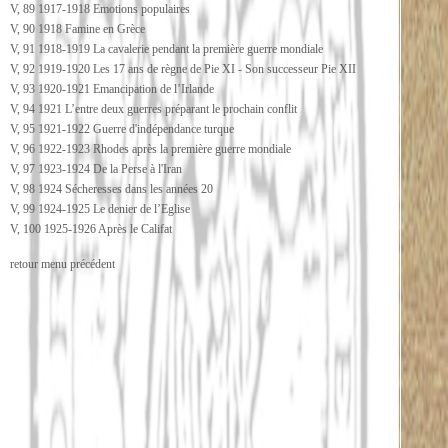
V, 89 1917-1918 Emotions populaires
V, 90 1918 Famine en Grèce
V, 91 1918-1919 La cavalerie pendant la première guerre mondiale
V, 92 1919-1920 Les 17 ans de règne de Pie XI - Son successeur Pie XII
V, 93 1920-1921 Emancipation de l’Irlande
V, 94 1921 L’entre deux guerres préparant le prochain conflit
V, 95 1921-1922 Guerre d'indépendance turque
V, 96 1922-1923 Rhodes après la première guerre mondiale
V, 97 1923-1924 De la Perse à l'Iran
V, 98 1924 Sécheresses dans les années 20
V, 99 1924-1925 Le denier de l’Eglise
V, 100 1925-1926 Après le Califat
retour menu précédent