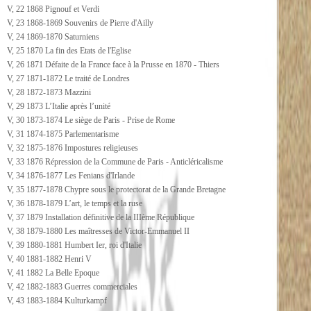
V, 22 1868 Pignouf et Verdi
V, 23 1868-1869 Souvenirs de Pierre d'Ailly
V, 24 1869-1870 Saturniens
V, 25 1870 La fin des Etats de l'Eglise
V, 26 1871 Défaite de la France face à la Prusse en 1870 - Thiers
V, 27 1871-1872 Le traité de Londres
V, 28 1872-1873 Mazzini
V, 29 1873 L’Italie après l’unité
V, 30 1873-1874 Le siège de Paris - Prise de Rome
V, 31 1874-1875 Parlementarisme
V, 32 1875-1876 Impostures religieuses
V, 33 1876 Répression de la Commune de Paris - Anticléricalisme
V, 34 1876-1877 Les Fenians d'Irlande
V, 35 1877-1878 Chypre sous le protectorat de la Grande Bretagne
V, 36 1878-1879 L’art, le temps et la ruse
V, 37 1879 Installation définitive de la IIIème République
V, 38 1879-1880 Les maîtresses de Victor-Emmanuel II
V, 39 1880-1881 Humbert Ier, roi d'Italie
V, 40 1881-1882 Henri V
V, 41 1882 La Belle Epoque
V, 42 1882-1883 Guerres commerciales
V, 43 1883-1884 Kulturkampf