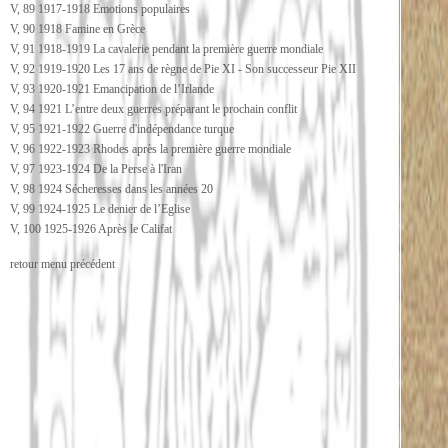
V, 89 1917-1918 Emotions populaires
V, 90 1918 Famine en Grèce
V, 91 1918-1919 La cavalerie pendant la première guerre mondiale
V, 92 1919-1920 Les 17 ans de règne de Pie XI - Son successeur Pie XII
V, 93 1920-1921 Emancipation de l’Irlande
V, 94 1921 L’entre deux guerres préparant le prochain conflit
V, 95 1921-1922 Guerre d'indépendance turque
V, 96 1922-1923 Rhodes après la première guerre mondiale
V, 97 1923-1924 De la Perse à l'Iran
V, 98 1924 Sécheresses dans les années 20
V, 99 1924-1925 Le denier de l’Eglise
V, 100 1925-1926 Après le Califat
retour menu précédent