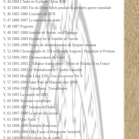
V, 44 1884 L'Italie en Erythrée - Léon XIII
V, 45 1884-1885 Fin du IIème Reich pendant la première guerre mondiale
V, 46 1885-1886 Conclave de 1878
V, 47 1886-1887 Le nationalisme arabe
V, 48 1887 Pogroms
V, 49 1887-1888 Amédée de Savoie, roi d'Espagne
V, 50 1888-1889 Humbert Ier et Amédée de Savoie
V, 51 1889-1890 Projets de démembrement de l'empire ottoman
V, 52 1890 Chronographe de 354 et Histoire Auguste : Hippolyte et Pertinax
V, 53 1890-1891 Chronocratorie du Soleil
V, 54 1891-1892 L’Alliance franco-russe - Visite de Nicolas II en France
V, 55 1892-1893 Le Wahhabisme et l’Arabie Saoudite
V, 56 1893 Mort de Léon XIII - Son successeur Pie X
V, 57 1893-1894 Saint Paul de Mausole vers 1890
V, 58 1894-1895 Travailleurs, Travailleuses
V, 59 1895 La comète de 1895
V, 60 1896 Tournant scientifique
V, 61 1896-1897 Infanzia dell'Italia
V, 62 1897-1898 Le secret des secrets
V, 63 1898 Quo Vadis ?
V, 64 1898-1899 Waldeck-Rousseau
V, 65 1899-1900 Felix Faure et Marguerite Steinheil
V, 66 1900-1901 Alchimie fin de siècle