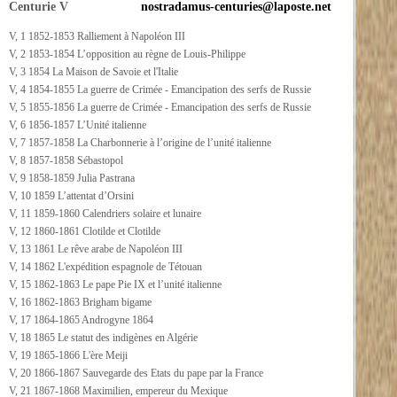
Centurie V
nostradamus-centuries@laposte.net
V, 1 1852-1853 Ralliement à Napoléon III
V, 2 1853-1854 L’opposition au règne de Louis-Philippe
V, 3 1854 La Maison de Savoie et l'Italie
V, 4 1854-1855 La guerre de Crimée - Emancipation des serfs de Russie
V, 5 1855-1856 La guerre de Crimée - Emancipation des serfs de Russie
V, 6 1856-1857 L’Unité italienne
V, 7 1857-1858 La Charbonnerie à l’origine de l’unité italienne
V, 8 1857-1858 Sébastopol
V, 9 1858-1859 Julia Pastrana
V, 10 1859 L’attentat d’Orsini
V, 11 1859-1860 Calendriers solaire et lunaire
V, 12 1860-1861 Clotilde et Clotilde
V, 13 1861 Le rêve arabe de Napoléon III
V, 14 1862 L'expédition espagnole de Tétouan
V, 15 1862-1863 Le pape Pie IX et l’unité italienne
V, 16 1862-1863 Brigham bigame
V, 17 1864-1865 Androgyne 1864
V, 18 1865 Le statut des indigènes en Algérie
V, 19 1865-1866 L'ère Meiji
V, 20 1866-1867 Sauvegarde des Etats du pape par la France
V, 21 1867-1868 Maximilien, empereur du Mexique