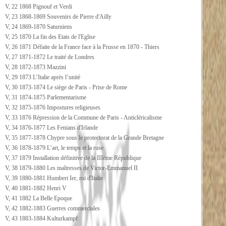
V, 22 1868 Pignouf et Verdi
V, 23 1868-1869 Souvenirs de Pierre d'Ailly
V, 24 1869-1870 Saturniens
V, 25 1870 La fin des Etats de l'Eglise
V, 26 1871 Défaite de la France face à la Prusse en 1870 - Thiers
V, 27 1871-1872 Le traité de Londres
V, 28 1872-1873 Mazzini
V, 29 1873 L’Italie après l’unité
V, 30 1873-1874 Le siège de Paris - Prise de Rome
V, 31 1874-1875 Parlementarisme
V, 32 1875-1876 Impostures religieuses
V, 33 1876 Répression de la Commune de Paris - Anticléricalisme
V, 34 1876-1877 Les Fenians d'Irlande
V, 35 1877-1878 Chypre sous le protectorat de la Grande Bretagne
V, 36 1878-1879 L’art, le temps et la ruse
V, 37 1879 Installation définitive de la IIIème République
V, 38 1879-1880 Les maîtresses de Victor-Emmanuel II
V, 39 1880-1881 Humbert Ier, roi d'Italie
V, 40 1881-1882 Henri V
V, 41 1882 La Belle Epoque
V, 42 1882-1883 Guerres commerciales
V, 43 1883-1884 Kulturkampf