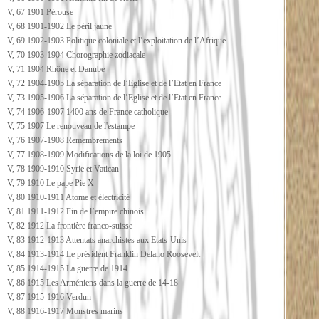
V, 67 1901 Pérouse
V, 68 1901-1902 Le péril jaune
V, 69 1902-1903 Politique coloniale et l’exploitation de l’Afrique
V, 70 1903-1904 Chorographie zodiacale
V, 71 1904 Rhône et Danube
V, 72 1904-1905 La séparation de l’Eglise et de l’Etat en France
V, 73 1905-1906 La séparation de l’Eglise et de l’Etat en France
V, 74 1906-1907 1400 ans de France catholique
V, 75 1907 Le renouveau de l'estampe
V, 76 1907-1908 Remembrements
V, 77 1908-1909 Modifications de la loi de 1905
V, 78 1909-1910 Syrie et Vatican
V, 79 1910 Le pape Pie X
V, 80 1910-1911 Atome et électricité
V, 81 1911-1912 Fin de l’empire chinois
V, 82 1912 La frontière franco-suisse
V, 83 1912-1913 Attentats anarchistes aux Etats-Unis
V, 84 1913-1914 Le président Franklin Delano Roosevelt
V, 85 1914-1915 La guerre de 1914
V, 86 1915 Les Arméniens dans la guerre de 14-18
V, 87 1915-1916 Verdun
V, 88 1916-1917 Monstres marins