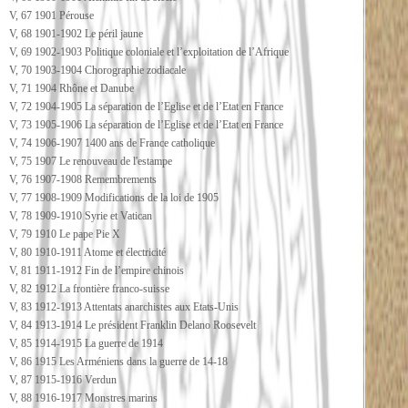
V, 67 1901 Pérouse
V, 68 1901-1902 Le péril jaune
V, 69 1902-1903 Politique coloniale et l’exploitation de l’Afrique
V, 70 1903-1904 Chorographie zodiacale
V, 71 1904 Rhône et Danube
V, 72 1904-1905 La séparation de l’Eglise et de l’Etat en France
V, 73 1905-1906 La séparation de l’Eglise et de l’Etat en France
V, 74 1906-1907 1400 ans de France catholique
V, 75 1907 Le renouveau de l'estampe
V, 76 1907-1908 Remembrements
V, 77 1908-1909 Modifications de la loi de 1905
V, 78 1909-1910 Syrie et Vatican
V, 79 1910 Le pape Pie X
V, 80 1910-1911 Atome et électricité
V, 81 1911-1912 Fin de l’empire chinois
V, 82 1912 La frontière franco-suisse
V, 83 1912-1913 Attentats anarchistes aux Etats-Unis
V, 84 1913-1914 Le président Franklin Delano Roosevelt
V, 85 1914-1915 La guerre de 1914
V, 86 1915 Les Arméniens dans la guerre de 14-18
V, 87 1915-1916 Verdun
V, 88 1916-1917 Monstres marins