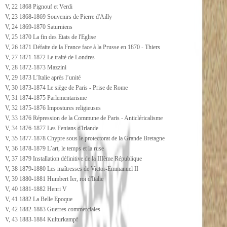
V, 22 1868 Pignouf et Verdi
V, 23 1868-1869 Souvenirs de Pierre d'Ailly
V, 24 1869-1870 Saturniens
V, 25 1870 La fin des Etats de l'Eglise
V, 26 1871 Défaite de la France face à la Prusse en 1870 - Thiers
V, 27 1871-1872 Le traité de Londres
V, 28 1872-1873 Mazzini
V, 29 1873 L’Italie après l’unité
V, 30 1873-1874 Le siège de Paris - Prise de Rome
V, 31 1874-1875 Parlementarisme
V, 32 1875-1876 Impostures religieuses
V, 33 1876 Répression de la Commune de Paris - Anticléricalisme
V, 34 1876-1877 Les Fenians d'Irlande
V, 35 1877-1878 Chypre sous le protectorat de la Grande Bretagne
V, 36 1878-1879 L’art, le temps et la ruse
V, 37 1879 Installation définitive de la IIIème République
V, 38 1879-1880 Les maîtresses de Victor-Emmanuel II
V, 39 1880-1881 Humbert Ier, roi d'Italie
V, 40 1881-1882 Henri V
V, 41 1882 La Belle Epoque
V, 42 1882-1883 Guerres commerciales
V, 43 1883-1884 Kulturkampf