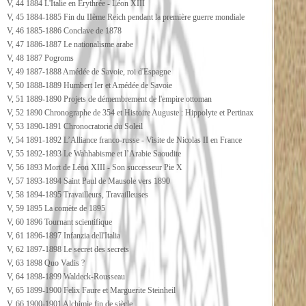
V, 44 1884 L'Italie en Erythrée - Léon XIII
V, 45 1884-1885 Fin du IIème Reich pendant la première guerre mondiale
V, 46 1885-1886 Conclave de 1878
V, 47 1886-1887 Le nationalisme arabe
V, 48 1887 Pogroms
V, 49 1887-1888 Amédée de Savoie, roi d'Espagne
V, 50 1888-1889 Humbert Ier et Amédée de Savoie
V, 51 1889-1890 Projets de démembrement de l'empire ottoman
V, 52 1890 Chronographe de 354 et Histoire Auguste : Hippolyte et Pertinax
V, 53 1890-1891 Chronocratorie du Soleil
V, 54 1891-1892 L’Alliance franco-russe - Visite de Nicolas II en France
V, 55 1892-1893 Le Wahhabisme et l’Arabie Saoudite
V, 56 1893 Mort de Léon XIII - Son successeur Pie X
V, 57 1893-1894 Saint Paul de Mausole vers 1890
V, 58 1894-1895 Travailleurs, Travailleuses
V, 59 1895 La comète de 1895
V, 60 1896 Tournant scientifique
V, 61 1896-1897 Infanzia dell'Italia
V, 62 1897-1898 Le secret des secrets
V, 63 1898 Quo Vadis ?
V, 64 1898-1899 Waldeck-Rousseau
V, 65 1899-1900 Felix Faure et Marguerite Steinheil
V, 66 1900-1901 Alchimie fin de siècle