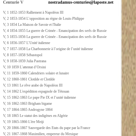
Centurie V
nostradamus-centuries@laposte.net
V, 1 1852-1853 Ralliement à Napoléon III
V, 2 1853-1854 L’opposition au règne de Louis-Philippe
V, 3 1854 La Maison de Savoie et l'Italie
V, 4 1854-1855 La guerre de Crimée - Emancipation des serfs de Russie
V, 5 1855-1856 La guerre de Crimée - Emancipation des serfs de Russie
V, 6 1856-1857 L’Unité italienne
V, 7 1857-1858 La Charbonnerie à l’origine de l’unité italienne
V, 8 1857-1858 Sébastopol
V, 9 1858-1859 Julia Pastrana
V, 10 1859 L’attentat d’Orsini
V, 11 1859-1860 Calendriers solaire et lunaire
V, 12 1860-1861 Clotilde et Clotilde
V, 13 1861 Le rêve arabe de Napoléon III
V, 14 1862 L'expédition espagnole de Tétouan
V, 15 1862-1863 Le pape Pie IX et l’unité italienne
V, 16 1862-1863 Brigham bigame
V, 17 1864-1865 Androgyne 1864
V, 18 1865 Le statut des indigènes en Algérie
V, 19 1865-1866 L'ère Meiji
V, 20 1866-1867 Sauvegarde des Etats du pape par la France
V, 21 1867-1868 Maximilien, empereur du Mexique