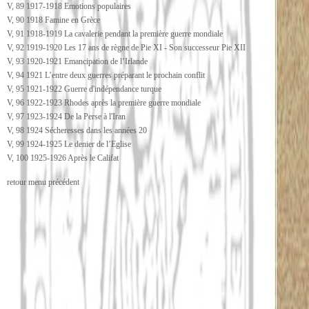
V, 89 1917-1918 Emotions populaires
V, 90 1918 Famine en Grèce
V, 91 1918-1919 La cavalerie pendant la première guerre mondiale
V, 92 1919-1920 Les 17 ans de règne de Pie XI - Son successeur Pie XII
V, 93 1920-1921 Emancipation de l’Irlande
V, 94 1921 L’entre deux guerres préparant le prochain conflit
V, 95 1921-1922 Guerre d'indépendance turque
V, 96 1922-1923 Rhodes après la première guerre mondiale
V, 97 1923-1924 De la Perse à l'Iran
V, 98 1924 Sécheresses dans les années 20
V, 99 1924-1925 Le denier de l’Eglise
V, 100 1925-1926 Après le Califat
retour menu précédent