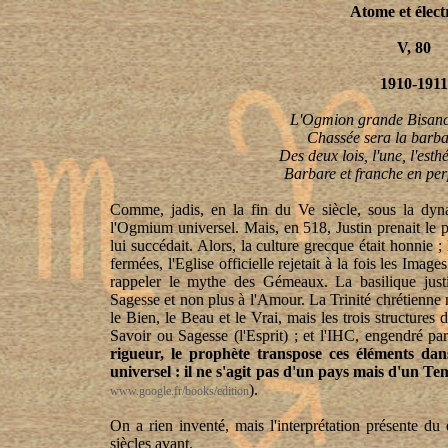
Atome et électr
V, 80
1910-1911
L'Ogmion grande Bisanc
Chassée sera la barba
Des deux lois, l'une, l'esth
Barbare et franche en per
Comme, jadis, en la fin du Ve siècle, sous la dyna
l'Ogmium universel. Mais, en 518, Justin prenait le p
lui succédait. Alors, la culture grecque était honnie ;
fermées, l'Eglise officielle rejetait à la fois les Imag
rappeler le mythe des Gémeaux. La basilique justin
Sagesse et non plus à l'Amour. La Trinité chrétienne n'a
le Bien, le Beau et le Vrai, mais les trois structures
Savoir ou Sagesse (l'Esprit) ; et l'IHC, engendré par
rigueur, le prophète transpose ces éléments dan
universel : il ne s'agit pas d'un pays mais d'un T
).
www.google.fr/books/edition
On a rien inventé, mais l'interprétation présente du
siècles avant.