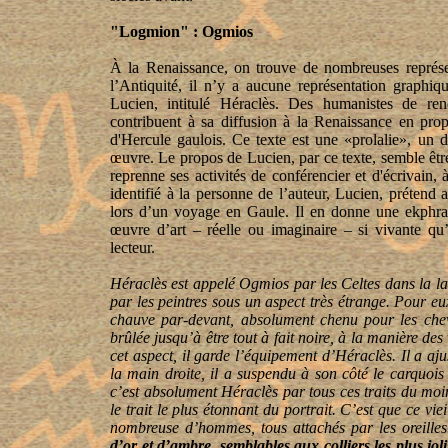
"Logmion" : Ogmios
À la Renaissance, on trouve de nombreuses représen
l’Antiquité, il n’y a aucune représentation graphiq
Lucien, intitulé Héraclès. Des humanistes de 
contribuent à sa diffusion à la Renaissance en prop
d'Hercule gaulois. Ce texte est une «prolalie», un d
œuvre. Le propos de Lucien, par ce texte, semble être d
reprenne ses activités de conférencier et d'écrivain,
identifié à la personne de l’auteur, Lucien, prétend
lors d’un voyage en Gaule. Il en donne une ekphras
œuvre d’art – réelle ou imaginaire – si vivante q
lecteur.
Héraclès est appelé Ogmios par les Celtes dans la lan
par les peintres sous un aspect très étrange. Pour e
chauve par-devant, absolument chenu pour les cheve
brûlée jusqu’à être tout à fait noire, à la manière 
cet aspect, il garde l’équipement d’Héraclès. Il a aju
la main droite, il a suspendu à son côté le carquois
c’est absolument Héraclès par tous ces traits du mo
le trait le plus étonnant du portrait. C’est que ce vie
nombreuse d’hommes, tous attachés par les oreille
d’or et d’ambre, semblables aux colliers les plus joli