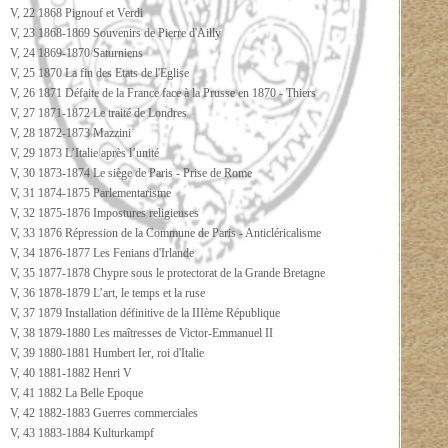
V, 22 1868 Pignouf et Verdi
V, 23 1868-1869 Souvenirs de Pierre d'Ailly
V, 24 1869-1870 Saturniens
V, 25 1870 La fin des Etats de l'Eglise
V, 26 1871 Défaite de la France face à la Prusse en 1870 - Thiers
V, 27 1871-1872 Le traité de Londres
V, 28 1872-1873 Mazzini
V, 29 1873 L’Italie après l’unité
V, 30 1873-1874 Le siège de Paris - Prise de Rome
V, 31 1874-1875 Parlementarisme
V, 32 1875-1876 Impostures religieuses
V, 33 1876 Répression de la Commune de Paris - Anticléricalisme
V, 34 1876-1877 Les Fenians d'Irlande
V, 35 1877-1878 Chypre sous le protectorat de la Grande Bretagne
V, 36 1878-1879 L’art, le temps et la ruse
V, 37 1879 Installation définitive de la IIIème République
V, 38 1879-1880 Les maîtresses de Victor-Emmanuel II
V, 39 1880-1881 Humbert Ier, roi d'Italie
V, 40 1881-1882 Henri V
V, 41 1882 La Belle Epoque
V, 42 1882-1883 Guerres commerciales
V, 43 1883-1884 Kulturkampf