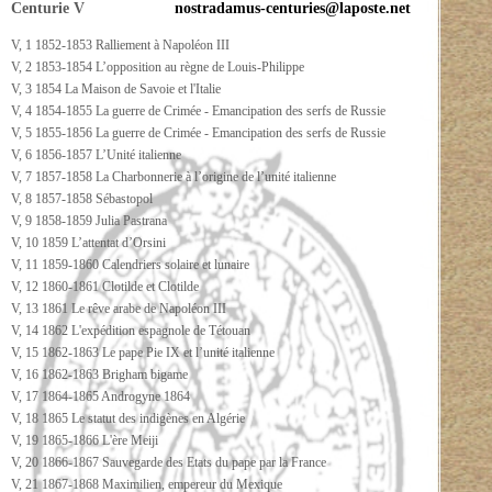
Centurie V
nostradamus-centuries@laposte.net
V, 1 1852-1853 Ralliement à Napoléon III
V, 2 1853-1854 L’opposition au règne de Louis-Philippe
V, 3 1854 La Maison de Savoie et l'Italie
V, 4 1854-1855 La guerre de Crimée - Emancipation des serfs de Russie
V, 5 1855-1856 La guerre de Crimée - Emancipation des serfs de Russie
V, 6 1856-1857 L’Unité italienne
V, 7 1857-1858 La Charbonnerie à l’origine de l’unité italienne
V, 8 1857-1858 Sébastopol
V, 9 1858-1859 Julia Pastrana
V, 10 1859 L’attentat d’Orsini
V, 11 1859-1860 Calendriers solaire et lunaire
V, 12 1860-1861 Clotilde et Clotilde
V, 13 1861 Le rêve arabe de Napoléon III
V, 14 1862 L'expédition espagnole de Tétouan
V, 15 1862-1863 Le pape Pie IX et l’unité italienne
V, 16 1862-1863 Brigham bigame
V, 17 1864-1865 Androgyne 1864
V, 18 1865 Le statut des indigènes en Algérie
V, 19 1865-1866 L'ère Meiji
V, 20 1866-1867 Sauvegarde des Etats du pape par la France
V, 21 1867-1868 Maximilien, empereur du Mexique