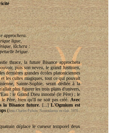
icité
e approchera.
rique ligue,
énique, lâchera :
petuelle brigue.
stie thrace, la future Bisance approchera
ouvoir, puis son neveu, le grand Justinien,
 les dernières grandes écoles platoniciennes
es et les cultes magiques, tout ce qui pouvait
ienne, Sainte-Sophie, serait dédiée à la
llait plus figurer les trois plans d'univers,
 d'Eau : le Grand Dieu innomé (le Père) ; le
 le Père, bien qu'Il ne soit pas créé.
Avec
s la Bisance future
. [...]
L'Ogmium est
emps
(
Jean-Charles Pichon, Nostradamus en clair, 1970 -
 quatrain déplace le curseur temporel deux