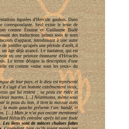
tations figurées d'Hercule gaulois. Dans
ue correspondante. Seul existe le texte de
renom comme Érasme et Guillaume Budé
osant des traductions latines sous le nom
iscours d'apparat, introduisant à une autre
e justifier qu'après une période d'arrêt, il
 à un âge déjà avancé. Le narrateur, qui est
 avoir vu une peinture étonnante d'Héraclès
is. Le terme désigne la description d'une
u’elle est comme «mise sous les yeux» du
gue de leur pays, et le dieu est représenté
ux il s’agit d’un homme extrêmement vieux,
ux qui lui restent ; sa peau est ridée et
des vieux marins. […] Néanmoins, même sous
sté la peau du lion, il tient la massue dans
 ; la main gauche présente l’arc bandé, et
ins. […] Mais je n’ai pas encore mentionné
illard Héraclès entraîne après lui une foule
s.
Les liens sont de minces chaînes faites
s
. Cependant, bien qu’ils soient menés par