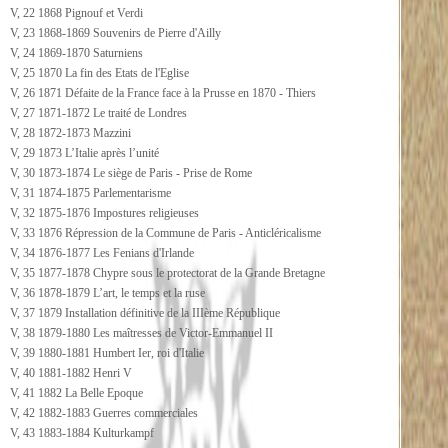
V, 22 1868 Pignouf et Verdi
V, 23 1868-1869 Souvenirs de Pierre d'Ailly
V, 24 1869-1870 Saturniens
V, 25 1870 La fin des Etats de l'Eglise
V, 26 1871 Défaite de la France face à la Prusse en 1870 - Thiers
V, 27 1871-1872 Le traité de Londres
V, 28 1872-1873 Mazzini
V, 29 1873 L’Italie après l’unité
V, 30 1873-1874 Le siège de Paris - Prise de Rome
V, 31 1874-1875 Parlementarisme
V, 32 1875-1876 Impostures religieuses
V, 33 1876 Répression de la Commune de Paris - Anticléricalisme
V, 34 1876-1877 Les Fenians d'Irlande
V, 35 1877-1878 Chypre sous le protectorat de la Grande Bretagne
V, 36 1878-1879 L’art, le temps et la ruse
V, 37 1879 Installation définitive de la IIIème République
V, 38 1879-1880 Les maîtresses de Victor-Emmanuel II
V, 39 1880-1881 Humbert Ier, roi d'Italie
V, 40 1881-1882 Henri V
V, 41 1882 La Belle Epoque
V, 42 1882-1883 Guerres commerciales
V, 43 1883-1884 Kulturkampf