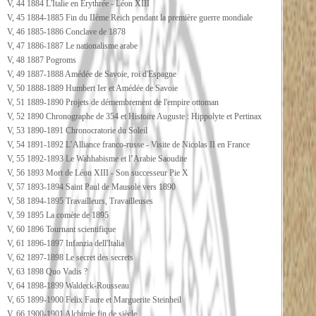
V, 44 1884 L'Italie en Erythrée - Léon XIII
V, 45 1884-1885 Fin du IIème Reich pendant la première guerre mondiale
V, 46 1885-1886 Conclave de 1878
V, 47 1886-1887 Le nationalisme arabe
V, 48 1887 Pogroms
V, 49 1887-1888 Amédée de Savoie, roi d'Espagne
V, 50 1888-1889 Humbert Ier et Amédée de Savoie
V, 51 1889-1890 Projets de démembrement de l'empire ottoman
V, 52 1890 Chronographe de 354 et Histoire Auguste : Hippolyte et Pertinax
V, 53 1890-1891 Chronocratorie du Soleil
V, 54 1891-1892 L’Alliance franco-russe - Visite de Nicolas II en France
V, 55 1892-1893 Le Wahhabisme et l’Arabie Saoudite
V, 56 1893 Mort de Léon XIII - Son successeur Pie X
V, 57 1893-1894 Saint Paul de Mausole vers 1890
V, 58 1894-1895 Travailleurs, Travailleuses
V, 59 1895 La comète de 1895
V, 60 1896 Tournant scientifique
V, 61 1896-1897 Infanzia dell'Italia
V, 62 1897-1898 Le secret des secrets
V, 63 1898 Quo Vadis ?
V, 64 1898-1899 Waldeck-Rousseau
V, 65 1899-1900 Felix Faure et Marguerite Steinheil
V, 66 1900-1901 Alchimie fin de siècle