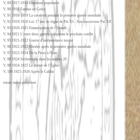
V, 89 1917-1918 Emotions populaires
V, 90 1918 Famine en Grèce
V, 91 1918-1919 La cavalerie pendant la première guerre mondiale
V, 92 1919-1920 Les 17 ans de règne de Pie XI - Son successeur Pie XII
V, 93 1920-1921 Emancipation de l’Irlande
V, 94 1921 L’entre deux guerres préparant le prochain conflit
V, 95 1921-1922 Guerre d'indépendance turque
V, 96 1922-1923 Rhodes après la première guerre mondiale
V, 97 1923-1924 De la Perse à l'Iran
V, 98 1924 Sécheresses dans les années 20
V, 99 1924-1925 Le denier de l’Eglise
V, 100 1925-1926 Après le Califat
retour menu précédent