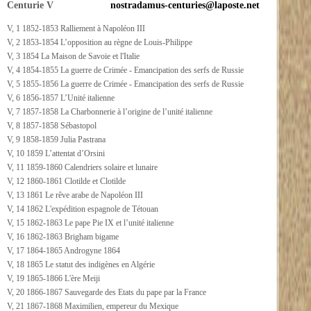
Centurie V
nostradamus-centuries@laposte.net
V, 1 1852-1853 Ralliement à Napoléon III
V, 2 1853-1854 L’opposition au règne de Louis-Philippe
V, 3 1854 La Maison de Savoie et l'Italie
V, 4 1854-1855 La guerre de Crimée - Emancipation des serfs de Russie
V, 5 1855-1856 La guerre de Crimée - Emancipation des serfs de Russie
V, 6 1856-1857 L’Unité italienne
V, 7 1857-1858 La Charbonnerie à l’origine de l’unité italienne
V, 8 1857-1858 Sébastopol
V, 9 1858-1859 Julia Pastrana
V, 10 1859 L’attentat d’Orsini
V, 11 1859-1860 Calendriers solaire et lunaire
V, 12 1860-1861 Clotilde et Clotilde
V, 13 1861 Le rêve arabe de Napoléon III
V, 14 1862 L'expédition espagnole de Tétouan
V, 15 1862-1863 Le pape Pie IX et l’unité italienne
V, 16 1862-1863 Brigham bigame
V, 17 1864-1865 Androgyne 1864
V, 18 1865 Le statut des indigènes en Algérie
V, 19 1865-1866 L'ère Meiji
V, 20 1866-1867 Sauvegarde des Etats du pape par la France
V, 21 1867-1868 Maximilien, empereur du Mexique