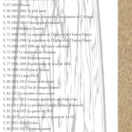
V, 67 1901 Pérouse
V, 68 1901-1902 Le péril jaune
V, 69 1902-1903 Politique coloniale et l’exploitation de l’Afrique
V, 70 1903-1904 Chorographie zodiacale
V, 71 1904 Rhône et Danube
V, 72 1904-1905 La séparation de l’Eglise et de l’Etat en France
V, 73 1905-1906 La séparation de l’Eglise et de l’Etat en France
V, 74 1906-1907 1400 ans de France catholique
V, 75 1907 Le renouveau de l'estampe
V, 76 1907-1908 Remembrements
V, 77 1908-1909 Modifications de la loi de 1905
V, 78 1909-1910 Syrie et Vatican
V, 79 1910 Le pape Pie X
V, 80 1910-1911 Atome et électricité
V, 81 1911-1912 Fin de l’empire chinois
V, 82 1912 La frontière franco-suisse
V, 83 1912-1913 Attentats anarchistes aux Etats-Unis
V, 84 1913-1914 Le président Franklin Delano Roosevelt
V, 85 1914-1915 La guerre de 1914
V, 86 1915 Les Arméniens dans la guerre de 14-18
V, 87 1915-1916 Verdun
V, 88 1916-1917 Monstres marins