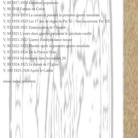
V, 89 1917-1918 Emotions populaires
V, 90 1918 Famine en Grèce
V, 91 1918-1919 La cavalerie pendant la première guerre mondiale
V, 92 1919-1920 Les 17 ans de règne de Pie XI - Son successeur Pie XII
V, 93 1920-1921 Emancipation de l’Irlande
V, 94 1921 L’entre deux guerres préparant le prochain conflit
V, 95 1921-1922 Guerre d'indépendance turque
V, 96 1922-1923 Rhodes après la première guerre mondiale
V, 97 1923-1924 De la Perse à l'Iran
V, 98 1924 Sécheresses dans les années 20
V, 99 1924-1925 Le denier de l’Eglise
V, 100 1925-1926 Après le Califat
retour menu précédent