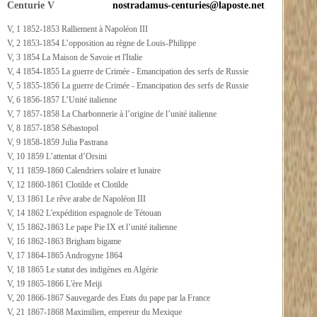
Centurie V
nostradamus-centuries@laposte.net
V, 1 1852-1853 Ralliement à Napoléon III
V, 2 1853-1854 L’opposition au règne de Louis-Philippe
V, 3 1854 La Maison de Savoie et l'Italie
V, 4 1854-1855 La guerre de Crimée - Emancipation des serfs de Russie
V, 5 1855-1856 La guerre de Crimée - Emancipation des serfs de Russie
V, 6 1856-1857 L’Unité italienne
V, 7 1857-1858 La Charbonnerie à l’origine de l’unité italienne
V, 8 1857-1858 Sébastopol
V, 9 1858-1859 Julia Pastrana
V, 10 1859 L’attentat d’Orsini
V, 11 1859-1860 Calendriers solaire et lunaire
V, 12 1860-1861 Clotilde et Clotilde
V, 13 1861 Le rêve arabe de Napoléon III
V, 14 1862 L'expédition espagnole de Tétouan
V, 15 1862-1863 Le pape Pie IX et l’unité italienne
V, 16 1862-1863 Brigham bigame
V, 17 1864-1865 Androgyne 1864
V, 18 1865 Le statut des indigènes en Algérie
V, 19 1865-1866 L'ère Meiji
V, 20 1866-1867 Sauvegarde des Etats du pape par la France
V, 21 1867-1868 Maximilien, empereur du Mexique