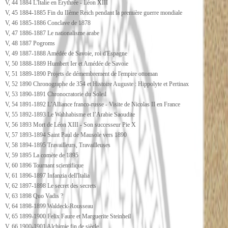
V, 44 1884 L'Italie en Erythrée - Léon XIII
V, 45 1884-1885 Fin du IIème Reich pendant la première guerre mondiale
V, 46 1885-1886 Conclave de 1878
V, 47 1886-1887 Le nationalisme arabe
V, 48 1887 Pogroms
V, 49 1887-1888 Amédée de Savoie, roi d'Espagne
V, 50 1888-1889 Humbert Ier et Amédée de Savoie
V, 51 1889-1890 Projets de démembrement de l'empire ottoman
V, 52 1890 Chronographe de 354 et Histoire Auguste : Hippolyte et Pertinax
V, 53 1890-1891 Chronocratorie du Soleil
V, 54 1891-1892 L’Alliance franco-russe - Visite de Nicolas II en France
V, 55 1892-1893 Le Wahhabisme et l’Arabie Saoudite
V, 56 1893 Mort de Léon XIII - Son successeur Pie X
V, 57 1893-1894 Saint Paul de Mausole vers 1890
V, 58 1894-1895 Travailleurs, Travailleuses
V, 59 1895 La comète de 1895
V, 60 1896 Tournant scientifique
V, 61 1896-1897 Infanzia dell'Italia
V, 62 1897-1898 Le secret des secrets
V, 63 1898 Quo Vadis ?
V, 64 1898-1899 Waldeck-Rousseau
V, 65 1899-1900 Felix Faure et Marguerite Steinheil
V, 66 1900-1901 Alchimie fin de siècle