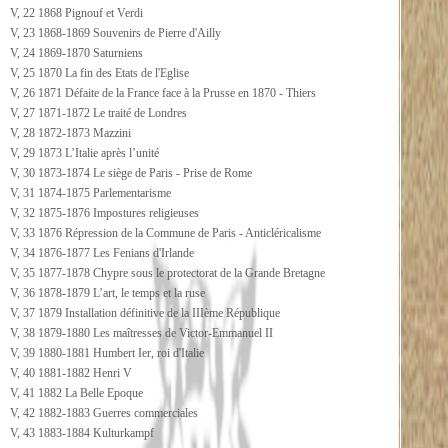
V, 22 1868 Pignouf et Verdi
V, 23 1868-1869 Souvenirs de Pierre d'Ailly
V, 24 1869-1870 Saturniens
V, 25 1870 La fin des Etats de l'Eglise
V, 26 1871 Défaite de la France face à la Prusse en 1870 - Thiers
V, 27 1871-1872 Le traité de Londres
V, 28 1872-1873 Mazzini
V, 29 1873 L’Italie après l’unité
V, 30 1873-1874 Le siège de Paris - Prise de Rome
V, 31 1874-1875 Parlementarisme
V, 32 1875-1876 Impostures religieuses
V, 33 1876 Répression de la Commune de Paris - Anticléricalisme
V, 34 1876-1877 Les Fenians d'Irlande
V, 35 1877-1878 Chypre sous le protectorat de la Grande Bretagne
V, 36 1878-1879 L’art, le temps et la ruse
V, 37 1879 Installation définitive de la IIIème République
V, 38 1879-1880 Les maîtresses de Victor-Emmanuel II
V, 39 1880-1881 Humbert Ier, roi d'Italie
V, 40 1881-1882 Henri V
V, 41 1882 La Belle Epoque
V, 42 1882-1883 Guerres commerciales
V, 43 1883-1884 Kulturkampf