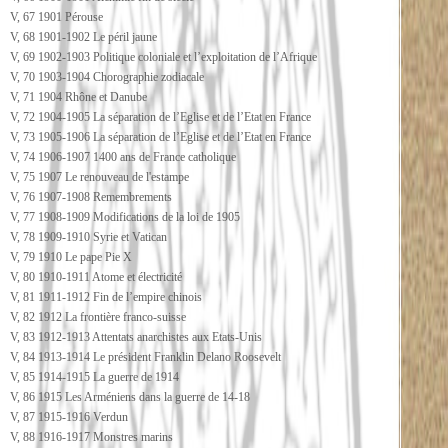
V, 67 1901 Pérouse
V, 68 1901-1902 Le péril jaune
V, 69 1902-1903 Politique coloniale et l’exploitation de l’Afrique
V, 70 1903-1904 Chorographie zodiacale
V, 71 1904 Rhône et Danube
V, 72 1904-1905 La séparation de l’Eglise et de l’Etat en France
V, 73 1905-1906 La séparation de l’Eglise et de l’Etat en France
V, 74 1906-1907 1400 ans de France catholique
V, 75 1907 Le renouveau de l'estampe
V, 76 1907-1908 Remembrements
V, 77 1908-1909 Modifications de la loi de 1905
V, 78 1909-1910 Syrie et Vatican
V, 79 1910 Le pape Pie X
V, 80 1910-1911 Atome et électricité
V, 81 1911-1912 Fin de l’empire chinois
V, 82 1912 La frontière franco-suisse
V, 83 1912-1913 Attentats anarchistes aux Etats-Unis
V, 84 1913-1914 Le président Franklin Delano Roosevelt
V, 85 1914-1915 La guerre de 1914
V, 86 1915 Les Arméniens dans la guerre de 14-18
V, 87 1915-1916 Verdun
V, 88 1916-1917 Monstres marins