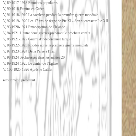
V, 89 1917-1918 Emotions populaires
V, 90 1918 Famine en Grèce
V, 91 1918-1919 La cavalerie pendant la première guerre mondiale
V, 92 1919-1920 Les 17 ans de règne de Pie XI - Son successeur Pie XII
V, 93 1920-1921 Emancipation de l’Irlande
V, 94 1921 L’entre deux guerres préparant le prochain conflit
V, 95 1921-1922 Guerre d'indépendance turque
V, 96 1922-1923 Rhodes après la première guerre mondiale
V, 97 1923-1924 De la Perse à l'Iran
V, 98 1924 Sécheresses dans les années 20
V, 99 1924-1925 Le denier de l’Eglise
V, 100 1925-1926 Après le Califat
retour menu précédent