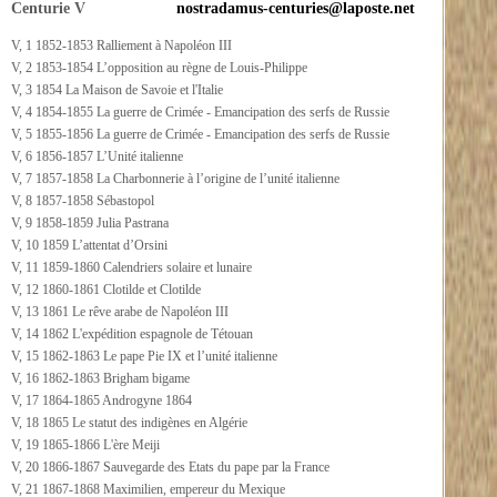
Centurie V
nostradamus-centuries@laposte.net
V, 1 1852-1853 Ralliement à Napoléon III
V, 2 1853-1854 L’opposition au règne de Louis-Philippe
V, 3 1854 La Maison de Savoie et l'Italie
V, 4 1854-1855 La guerre de Crimée - Emancipation des serfs de Russie
V, 5 1855-1856 La guerre de Crimée - Emancipation des serfs de Russie
V, 6 1856-1857 L’Unité italienne
V, 7 1857-1858 La Charbonnerie à l’origine de l’unité italienne
V, 8 1857-1858 Sébastopol
V, 9 1858-1859 Julia Pastrana
V, 10 1859 L’attentat d’Orsini
V, 11 1859-1860 Calendriers solaire et lunaire
V, 12 1860-1861 Clotilde et Clotilde
V, 13 1861 Le rêve arabe de Napoléon III
V, 14 1862 L'expédition espagnole de Tétouan
V, 15 1862-1863 Le pape Pie IX et l’unité italienne
V, 16 1862-1863 Brigham bigame
V, 17 1864-1865 Androgyne 1864
V, 18 1865 Le statut des indigènes en Algérie
V, 19 1865-1866 L'ère Meiji
V, 20 1866-1867 Sauvegarde des Etats du pape par la France
V, 21 1867-1868 Maximilien, empereur du Mexique