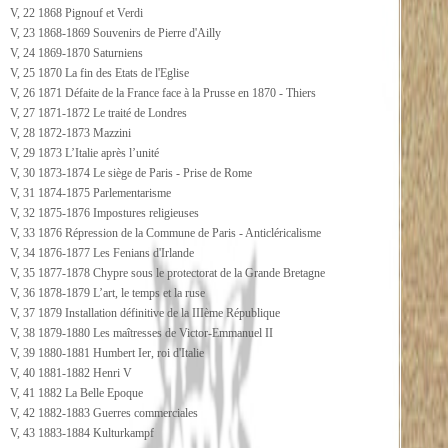
V, 22 1868 Pignouf et Verdi
V, 23 1868-1869 Souvenirs de Pierre d'Ailly
V, 24 1869-1870 Saturniens
V, 25 1870 La fin des Etats de l'Eglise
V, 26 1871 Défaite de la France face à la Prusse en 1870 - Thiers
V, 27 1871-1872 Le traité de Londres
V, 28 1872-1873 Mazzini
V, 29 1873 L’Italie après l’unité
V, 30 1873-1874 Le siège de Paris - Prise de Rome
V, 31 1874-1875 Parlementarisme
V, 32 1875-1876 Impostures religieuses
V, 33 1876 Répression de la Commune de Paris - Anticléricalisme
V, 34 1876-1877 Les Fenians d'Irlande
V, 35 1877-1878 Chypre sous le protectorat de la Grande Bretagne
V, 36 1878-1879 L’art, le temps et la ruse
V, 37 1879 Installation définitive de la IIIème République
V, 38 1879-1880 Les maîtresses de Victor-Emmanuel II
V, 39 1880-1881 Humbert Ier, roi d'Italie
V, 40 1881-1882 Henri V
V, 41 1882 La Belle Epoque
V, 42 1882-1883 Guerres commerciales
V, 43 1883-1884 Kulturkampf