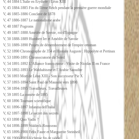
V, 44 1884 L'Italie en Erythrée - Léon XIII
V, 45 1884-1885 Fin du IIème Reich pendant la première guerre mondiale
V, 46 1885-1886 Conclave de 1878
V, 47 1886-1887 Le nationalisme arabe
V, 48 1887 Pogroms
V, 49 1887-1888 Amédée de Savoie, roi d'Espagne
V, 50 1888-1889 Humbert Ier et Amédée de Savoie
V, 51 1889-1890 Projets de démembrement de l'empire ottoman
V, 52 1890 Chronographe de 354 et Histoire Auguste : Hippolyte et Pertinax
V, 53 1890-1891 Chronocratorie du Soleil
V, 54 1891-1892 L’Alliance franco-russe - Visite de Nicolas II en France
V, 55 1892-1893 Le Wahhabisme et l’Arabie Saoudite
V, 56 1893 Mort de Léon XIII - Son successeur Pie X
V, 57 1893-1894 Saint Paul de Mausole vers 1890
V, 58 1894-1895 Travailleurs, Travailleuses
V, 59 1895 La comète de 1895
V, 60 1896 Tournant scientifique
V, 61 1896-1897 Infanzia dell'Italia
V, 62 1897-1898 Le secret des secrets
V, 63 1898 Quo Vadis ?
V, 64 1898-1899 Waldeck-Rousseau
V, 65 1899-1900 Felix Faure et Marguerite Steinheil
V, 66 1900-1901 Alchimie fin de siècle