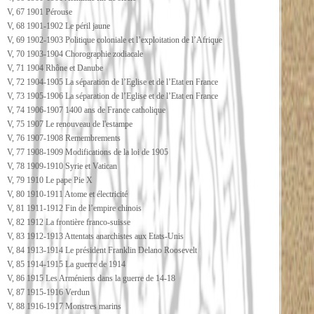
V, 67 1901 Pérouse
V, 68 1901-1902 Le péril jaune
V, 69 1902-1903 Politique coloniale et l’exploitation de l’Afrique
V, 70 1903-1904 Chorographie zodiacale
V, 71 1904 Rhône et Danube
V, 72 1904-1905 La séparation de l’Eglise et de l’Etat en France
V, 73 1905-1906 La séparation de l’Eglise et de l’Etat en France
V, 74 1906-1907 1400 ans de France catholique
V, 75 1907 Le renouveau de l'estampe
V, 76 1907-1908 Remembrements
V, 77 1908-1909 Modifications de la loi de 1905
V, 78 1909-1910 Syrie et Vatican
V, 79 1910 Le pape Pie X
V, 80 1910-1911 Atome et électricité
V, 81 1911-1912 Fin de l’empire chinois
V, 82 1912 La frontière franco-suisse
V, 83 1912-1913 Attentats anarchistes aux Etats-Unis
V, 84 1913-1914 Le président Franklin Delano Roosevelt
V, 85 1914-1915 La guerre de 1914
V, 86 1915 Les Arméniens dans la guerre de 14-18
V, 87 1915-1916 Verdun
V, 88 1916-1917 Monstres marins