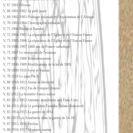
V, 67 1901 Pérouse
V, 68 1901-1902 Le péril jaune
V, 69 1902-1903 Politique coloniale et l’exploitation de l’Afrique
V, 70 1903-1904 Chorographie zodiacale
V, 71 1904 Rhône et Danube
V, 72 1904-1905 La séparation de l’Eglise et de l’Etat en France
V, 73 1905-1906 La séparation de l’Eglise et de l’Etat en France
V, 74 1906-1907 1400 ans de France catholique
V, 75 1907 Le renouveau de l'estampe
V, 76 1907-1908 Remembrements
V, 77 1908-1909 Modifications de la loi de 1905
V, 78 1909-1910 Syrie et Vatican
V, 79 1910 Le pape Pie X
V, 80 1910-1911 Atome et électricité
V, 81 1911-1912 Fin de l’empire chinois
V, 82 1912 La frontière franco-suisse
V, 83 1912-1913 Attentats anarchistes aux Etats-Unis
V, 84 1913-1914 Le président Franklin Delano Roosevelt
V, 85 1914-1915 La guerre de 1914
V, 86 1915 Les Arméniens dans la guerre de 14-18
V, 87 1915-1916 Verdun
V, 88 1916-1917 Monstres marins