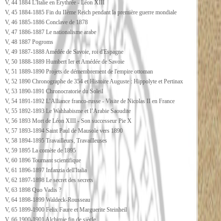
V, 44 1884 L'Italie en Erythrée - Léon XIII
V, 45 1884-1885 Fin du IIème Reich pendant la première guerre mondiale
V, 46 1885-1886 Conclave de 1878
V, 47 1886-1887 Le nationalisme arabe
V, 48 1887 Pogroms
V, 49 1887-1888 Amédée de Savoie, roi d'Espagne
V, 50 1888-1889 Humbert Ier et Amédée de Savoie
V, 51 1889-1890 Projets de démembrement de l'empire ottoman
V, 52 1890 Chronographe de 354 et Histoire Auguste : Hippolyte et Pertinax
V, 53 1890-1891 Chronocratorie du Soleil
V, 54 1891-1892 L’Alliance franco-russe - Visite de Nicolas II en France
V, 55 1892-1893 Le Wahhabisme et l’Arabie Saoudite
V, 56 1893 Mort de Léon XIII - Son successeur Pie X
V, 57 1893-1894 Saint Paul de Mausole vers 1890
V, 58 1894-1895 Travailleurs, Travailleuses
V, 59 1895 La comète de 1895
V, 60 1896 Tournant scientifique
V, 61 1896-1897 Infanzia dell'Italia
V, 62 1897-1898 Le secret des secrets
V, 63 1898 Quo Vadis ?
V, 64 1898-1899 Waldeck-Rousseau
V, 65 1899-1900 Felix Faure et Marguerite Steinheil
V, 66 1900-1901 Alchimie fin de siècle