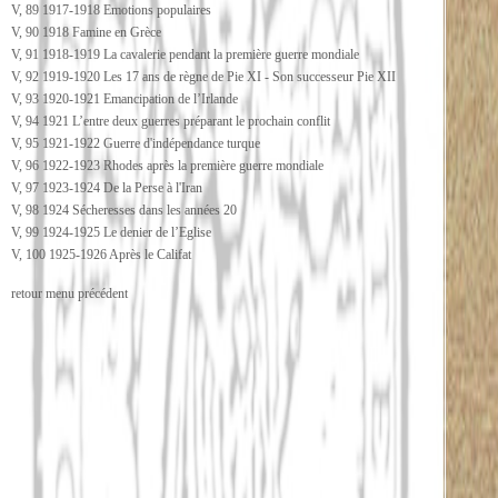
V, 89 1917-1918 Emotions populaires
V, 90 1918 Famine en Grèce
V, 91 1918-1919 La cavalerie pendant la première guerre mondiale
V, 92 1919-1920 Les 17 ans de règne de Pie XI - Son successeur Pie XII
V, 93 1920-1921 Emancipation de l’Irlande
V, 94 1921 L’entre deux guerres préparant le prochain conflit
V, 95 1921-1922 Guerre d'indépendance turque
V, 96 1922-1923 Rhodes après la première guerre mondiale
V, 97 1923-1924 De la Perse à l'Iran
V, 98 1924 Sécheresses dans les années 20
V, 99 1924-1925 Le denier de l’Eglise
V, 100 1925-1926 Après le Califat
retour menu précédent