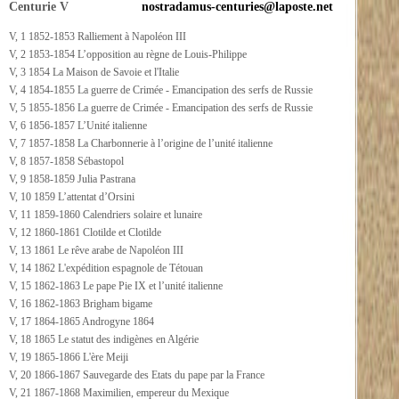
Centurie V
nostradamus-centuries@laposte.net
V, 1 1852-1853 Ralliement à Napoléon III
V, 2 1853-1854 L’opposition au règne de Louis-Philippe
V, 3 1854 La Maison de Savoie et l'Italie
V, 4 1854-1855 La guerre de Crimée - Emancipation des serfs de Russie
V, 5 1855-1856 La guerre de Crimée - Emancipation des serfs de Russie
V, 6 1856-1857 L’Unité italienne
V, 7 1857-1858 La Charbonnerie à l’origine de l’unité italienne
V, 8 1857-1858 Sébastopol
V, 9 1858-1859 Julia Pastrana
V, 10 1859 L’attentat d’Orsini
V, 11 1859-1860 Calendriers solaire et lunaire
V, 12 1860-1861 Clotilde et Clotilde
V, 13 1861 Le rêve arabe de Napoléon III
V, 14 1862 L'expédition espagnole de Tétouan
V, 15 1862-1863 Le pape Pie IX et l’unité italienne
V, 16 1862-1863 Brigham bigame
V, 17 1864-1865 Androgyne 1864
V, 18 1865 Le statut des indigènes en Algérie
V, 19 1865-1866 L'ère Meiji
V, 20 1866-1867 Sauvegarde des Etats du pape par la France
V, 21 1867-1868 Maximilien, empereur du Mexique