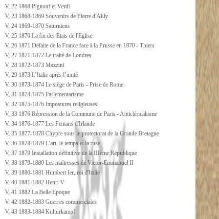
V, 22 1868 Pignouf et Verdi
V, 23 1868-1869 Souvenirs de Pierre d'Ailly
V, 24 1869-1870 Saturniens
V, 25 1870 La fin des Etats de l'Eglise
V, 26 1871 Défaite de la France face à la Prusse en 1870 - Thiers
V, 27 1871-1872 Le traité de Londres
V, 28 1872-1873 Mazzini
V, 29 1873 L’Italie après l’unité
V, 30 1873-1874 Le siège de Paris - Prise de Rome
V, 31 1874-1875 Parlementarisme
V, 32 1875-1876 Impostures religieuses
V, 33 1876 Répression de la Commune de Paris - Anticléricalisme
V, 34 1876-1877 Les Fenians d'Irlande
V, 35 1877-1878 Chypre sous le protectorat de la Grande Bretagne
V, 36 1878-1879 L’art, le temps et la ruse
V, 37 1879 Installation définitive de la IIIème République
V, 38 1879-1880 Les maîtresses de Victor-Emmanuel II
V, 39 1880-1881 Humbert Ier, roi d'Italie
V, 40 1881-1882 Henri V
V, 41 1882 La Belle Epoque
V, 42 1882-1883 Guerres commerciales
V, 43 1883-1884 Kulturkampf