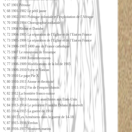
V, 67 1901 Pérouse
V, 68 1901-1902 Le péril jaune
V, 69 1902-1903 Politique coloniale et l’exploitation de l’Afrique
V, 70 1903-1904 Chorographie zodiacale
V, 71 1904 Rhône et Danube
V, 72 1904-1905 La séparation de l’Eglise et de l’Etat en France
V, 73 1905-1906 La séparation de l’Eglise et de l’Etat en France
V, 74 1906-1907 1400 ans de France catholique
V, 75 1907 Le renouveau de l'estampe
V, 76 1907-1908 Remembrements
V, 77 1908-1909 Modifications de la loi de 1905
V, 78 1909-1910 Syrie et Vatican
V, 79 1910 Le pape Pie X
V, 80 1910-1911 Atome et électricité
V, 81 1911-1912 Fin de l’empire chinois
V, 82 1912 La frontière franco-suisse
V, 83 1912-1913 Attentats anarchistes aux Etats-Unis
V, 84 1913-1914 Le président Franklin Delano Roosevelt
V, 85 1914-1915 La guerre de 1914
V, 86 1915 Les Arméniens dans la guerre de 14-18
V, 87 1915-1916 Verdun
V, 88 1916-1917 Monstres marins