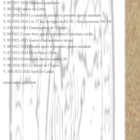
V, 89 1917-1918 Emotions populaires
V, 90 1918 Famine en Grèce
V, 91 1918-1919 La cavalerie pendant la première guerre mondiale
V, 92 1919-1920 Les 17 ans de règne de Pie XI - Son successeur Pie XII
V, 93 1920-1921 Emancipation de l’Irlande
V, 94 1921 L’entre deux guerres préparant le prochain conflit
V, 95 1921-1922 Guerre d'indépendance turque
V, 96 1922-1923 Rhodes après la première guerre mondiale
V, 97 1923-1924 De la Perse à l'Iran
V, 98 1924 Sécheresses dans les années 20
V, 99 1924-1925 Le denier de l’Eglise
V, 100 1925-1926 Après le Califat
retour menu précédent