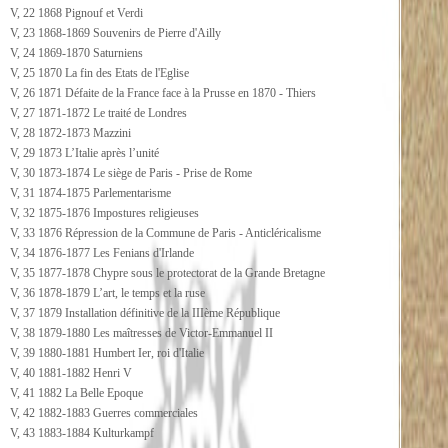
V, 22 1868 Pignouf et Verdi
V, 23 1868-1869 Souvenirs de Pierre d'Ailly
V, 24 1869-1870 Saturniens
V, 25 1870 La fin des Etats de l'Eglise
V, 26 1871 Défaite de la France face à la Prusse en 1870 - Thiers
V, 27 1871-1872 Le traité de Londres
V, 28 1872-1873 Mazzini
V, 29 1873 L’Italie après l’unité
V, 30 1873-1874 Le siège de Paris - Prise de Rome
V, 31 1874-1875 Parlementarisme
V, 32 1875-1876 Impostures religieuses
V, 33 1876 Répression de la Commune de Paris - Anticléricalisme
V, 34 1876-1877 Les Fenians d'Irlande
V, 35 1877-1878 Chypre sous le protectorat de la Grande Bretagne
V, 36 1878-1879 L’art, le temps et la ruse
V, 37 1879 Installation définitive de la IIIème République
V, 38 1879-1880 Les maîtresses de Victor-Emmanuel II
V, 39 1880-1881 Humbert Ier, roi d'Italie
V, 40 1881-1882 Henri V
V, 41 1882 La Belle Epoque
V, 42 1882-1883 Guerres commerciales
V, 43 1883-1884 Kulturkampf