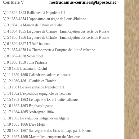
Centurie V
nostradamus-centuries@laposte.net
V, 1 1852-1853 Ralliement à Napoléon III
V, 2 1853-1854 L’opposition au règne de Louis-Philippe
V, 3 1854 La Maison de Savoie et l'Italie
V, 4 1854-1855 La guerre de Crimée - Emancipation des serfs de Russie
V, 5 1855-1856 La guerre de Crimée - Emancipation des serfs de Russie
V, 6 1856-1857 L’Unité italienne
V, 7 1857-1858 La Charbonnerie à l’origine de l’unité italienne
V, 8 1857-1858 Sébastopol
V, 9 1858-1859 Julia Pastrana
V, 10 1859 L’attentat d’Orsini
V, 11 1859-1860 Calendriers solaire et lunaire
V, 12 1860-1861 Clotilde et Clotilde
V, 13 1861 Le rêve arabe de Napoléon III
V, 14 1862 L'expédition espagnole de Tétouan
V, 15 1862-1863 Le pape Pie IX et l’unité italienne
V, 16 1862-1863 Brigham bigame
V, 17 1864-1865 Androgyne 1864
V, 18 1865 Le statut des indigènes en Algérie
V, 19 1865-1866 L'ère Meiji
V, 20 1866-1867 Sauvegarde des Etats du pape par la France
V, 21 1867-1868 Maximilien, empereur du Mexique