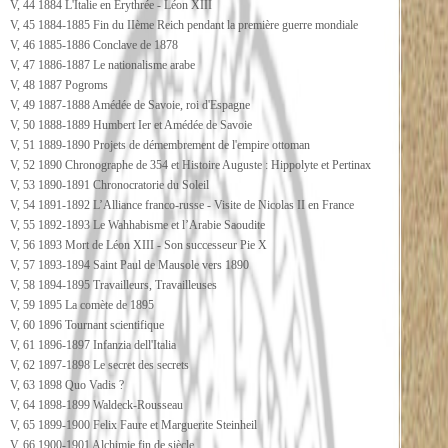
V, 44 1884 L'Italie en Erythrée - Léon XIII
V, 45 1884-1885 Fin du IIème Reich pendant la première guerre mondiale
V, 46 1885-1886 Conclave de 1878
V, 47 1886-1887 Le nationalisme arabe
V, 48 1887 Pogroms
V, 49 1887-1888 Amédée de Savoie, roi d'Espagne
V, 50 1888-1889 Humbert Ier et Amédée de Savoie
V, 51 1889-1890 Projets de démembrement de l'empire ottoman
V, 52 1890 Chronographe de 354 et Histoire Auguste : Hippolyte et Pertinax
V, 53 1890-1891 Chronocratorie du Soleil
V, 54 1891-1892 L’Alliance franco-russe - Visite de Nicolas II en France
V, 55 1892-1893 Le Wahhabisme et l’Arabie Saoudite
V, 56 1893 Mort de Léon XIII - Son successeur Pie X
V, 57 1893-1894 Saint Paul de Mausole vers 1890
V, 58 1894-1895 Travailleurs, Travailleuses
V, 59 1895 La comète de 1895
V, 60 1896 Tournant scientifique
V, 61 1896-1897 Infanzia dell'Italia
V, 62 1897-1898 Le secret des secrets
V, 63 1898 Quo Vadis ?
V, 64 1898-1899 Waldeck-Rousseau
V, 65 1899-1900 Felix Faure et Marguerite Steinheil
V, 66 1900-1901 Alchimie fin de siècle