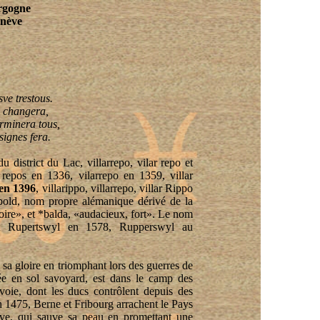
rgogne
enève
ve trestous.
e changera,
rminera tous,
signes fera.
 district du Lac, villarrepo, vilar repo et
a repos en 1336, vilarrepo en 1359, villar
 en 1396
, villarippo, villarrepo, villar Rippo
tpold, nom propre alémanique dérivé de la
ire», et *balda, «audacieux, fort». Le nom
et Rupertswyl en 1578, Rupperswyl au
 sa gloire en triomphant lors des guerres de
ée en sol savoyard, est dans le camp des
voie, dont les ducs contrôlent depuis des
 1475, Berne et Fribourg arrachent le Pays
ve, qui sauve sa peau en promettant une