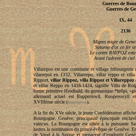
Guerres de Bou
Guerres de G
IX, 44
2136
Migres migre de Genes
Saturne d'or en fer s
Le contre RAYPOZ exte
Avant l'advent de ciel 
Villarepos est une commune et village fribourgeois du
vilarrepot en 1332, Villarrepo, villar reppo et vill
Ripport,
villar Rippoz, villa Rippoz et Villareppoz
et villar Reppo en 1418-1424, signifie Villa de Ro
forme primitive Hrodbald, du germanique *hrôpi, «glo
allemand actuel est Ruppertswil, Ruoperswyll 
XVIIIème siècle
(
).
henrysuter.ch
A la fin du XVe siècle, la jeune Confédération affiche
Bourgogne. Genève, principauté épiscopale enclav
vaincus. La Bourgogne est alliée à la puissante Sa
lustres la nomination du prince-évêque de Genève. En
de Vaud à la Savoie et menacent d’engloutir Genè