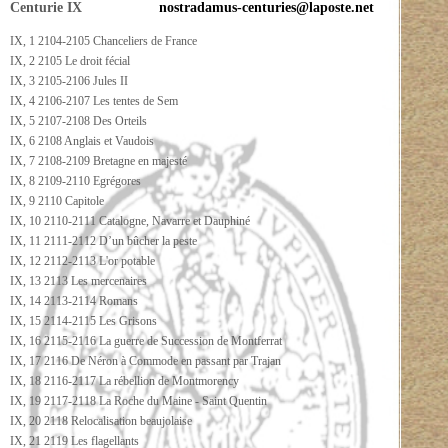
Centurie IX
nostradamus-centuries@laposte.net
IX, 1 2104-2105 Chanceliers de France
IX, 2 2105 Le droit fécial
IX, 3 2105-2106 Jules II
IX, 4 2106-2107 Les tentes de Sem
IX, 5 2107-2108 Des Orteils
IX, 6 2108 Anglais et Vaudois
IX, 7 2108-2109 Bretagne en majesté
IX, 8 2109-2110 Egrégores
IX, 9 2110 Capitole
IX, 10 2110-2111 Catalogne, Navarre et Dauphiné
IX, 11 2111-2112 D’un bûcher la peste
IX, 12 2112-2113 L'or potable
IX, 13 2113 Les mercenaires
IX, 14 2113-2114 Romans
IX, 15 2114-2115 Les Grisons
IX, 16 2115-2116 La guerre de Succession de Montferrat
IX, 17 2116 De Néron à Commode en passant par Trajan
IX, 18 2116-2117 La rébellion de Montmorency
IX, 19 2117-2118 La Roche du Maine - Saint Quentin
IX, 20 2118 Relocalisation beaujolaise
IX, 21 2119 Les flagellants