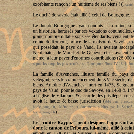
exorbitante rançon : un huitième de ses biens !
(
bicenten
Le duché de savoie était allié à celui de Bourgogne.
Le duc de Bourgogne ayant conquis la Lorraine, se pr
un historien, harassés par ses vexations continuelles, e
grand nombre d'Italie sous ses étendards, venaient, l
comte de Romont, prince de la maison de Savoie, ma
qui possédait le pays de Vaud. Ils avaient saccagé 
Neufchâtel, de Morat et de Genève, et ils avaient f
même, à leur payer d'énormes contributions (26,000 
depuis les temps les plus reculés jusqu'à nos jours, Tome IV, 1841 - bo
La famille d'Avenches, illustre famille du pays de
s'éteignit, vers le commencement du XVIe siècle, dan
biens. Antoine d'Avenches, mort en 1475, Seigneur 
pays de Vaud, pour le duc de Savoye, en 1468 & 1473.
à l'église de Vilarepos & accordé des privilèges consi
avoit la haute & basse jurisdiction
(
abbé Jean-François 
,
books.google.fr
Mémoires et documents publiés par la Societé 
).
books.google.fr
Le "contre Raypoz" peut désigner l'opposant au
donc le canton de Fribourg lui-même, allié à celu
envahi en 1536 par les Suisses. Berne le gouvernera