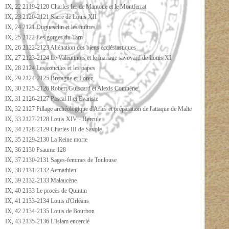
IX, 22 2119-2120 Charles Ier de Mantoue et le Montferrat
IX, 23 2120-2121 Sacre de Louis XII
IX, 24 2121 Duguesclin et les huîtres
IX, 25 2122 Les gorges du Tarn
IX, 26 2122-2123 Aliénation des biens ecclésiastiques
IX, 27 2123-2124 Le Valentinois et le mariage savoyard de Louis XI
IX, 28 2124 Les conciles et les papes
IX, 29 2124-2125 Bretagne et Forez
IX, 30 2125-2126 Robert Guiscard et Alexis Comnène
IX, 31 2126-2127 Pascal II et Evariste
IX, 32 2127 Pillage archéologique d'Arles et préparation de l'attaque de Malte
IX, 33 2127-2128 Louis XIV - Hercule
IX, 34 2128-2129 Charles III de Savoie
IX, 35 2129-2130 La Reine morte
IX, 36 2130 Psaume 128
IX, 37 2130-2131 Sages-femmes de Toulouse
IX, 38 2131-2132 Aemathien
IX, 39 2132-2133 Malaucène
IX, 40 2133 Le procès de Quintin
IX, 41 2133-2134 Louis d'Orléans
IX, 42 2134-2135 Louis de Bourbon
IX, 43 2135-2136 L'Islam encerclé