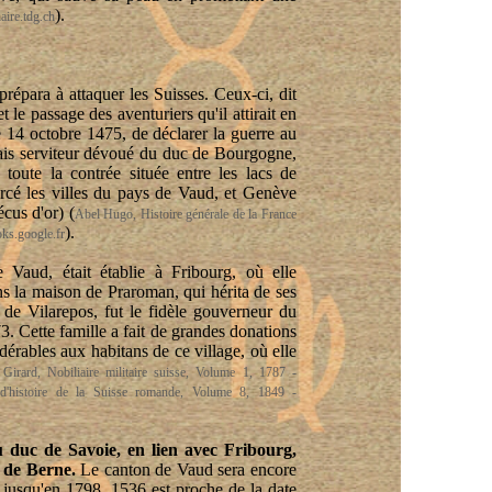
).
aire.tdg.ch
épara à attaquer les Suisses. Ceux-ci, dit
t le passage des aventuriers qu'il attirait en
e 14 octobre 1475, de déclarer la guerre au
is serviteur dévoué du duc de Bourgogne,
toute la contrée située entre les lacs de
orcé les villes du pays de Vaud, et Genève
écus d'or)
(
Abel Hugo, Histoire générale de la France
).
oks.google.fr
 Vaud, était établie à Fribourg, où elle
s la maison de Praroman, qui hérita de ses
de Vilarepos, fut le fidèle gouverneur du
 Cette famille a fait de grandes donations
dérables aux habitans de ce village, où elle
Girard, Nobiliaire militaire suisse, Volume 1, 1787 -
d'histoire de la Suisse romande, Volume 8, 1849 -
 duc de Savoie, en lien avec Fribourg,
i de Berne.
Le canton de Vaud sera encore
 jusqu'en 1798. 1536 est proche de la date