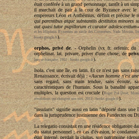
était conférée à un grand personnage, tantôt à un simp
il marchait de pair à la cour de Byzance avec le 
empereurs Léon et
Anthémius
, définit et précise le
r
qui
parentibus
atque
substantiis
destitutos
minores
s
aut
quasi
tutor
pupillorum
et
curator
adolescentium
et les Hôpitaux Byzantins au siècle des
Commènes
, Vade
Mecum
, In
).
books.google.fr
orphos
, privé de
. - Orphelin (vx
fr.
orfenin
; du 
orphelinat.
lat
.
privare
, priver d'une chose; de
priv
).
langue française, 1902 - books.google.fr
Isola, c'est une île, en latin. Et ce n'est pas sans r
Renaissance, écrivait déjà : «
Aucun homme n'est une î
sans regard, sans main tendue, sans écoute, sa
caractéristiques de l'humain. Sous la banalité appa
multiples, la question est cruciale (
Roger Pol Droit, Moni
).
révolutions qui changent nos vies, 2012 - books.google.fr
"
insularis
" signifie aussi en latin "déporté dans une î
dans la jurisprudence justinienne des Pandectes ou Di
La relegatio consistait en une résidence obligatoire da
du statut personnel ; en cas d'évasion, le condamné 
était interné, perdait la ciuitas, son patrimoine (depui