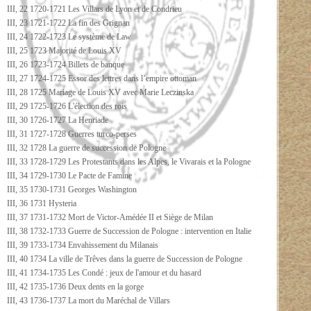
III, 22 1720-1721 Les Villars de Lyon et de Condrieu
III, 23 1721-1722 La fin des Grignan
III, 24 1722-1723 Le système de Law
III, 25 1723 Majorité de Louis XV
III, 26 1723-1724 Billets de banque
III, 27 1724-1725 Essor des lettres dans l’empire ottoman
III, 28 1725 Mariage de Louis XV avec Marie Leczinska
III, 29 1725-1726 L'élection des rois
III, 30 1726-1727 La Henriade
III, 31 1727-1728 Guerres turco-perses
III, 32 1728 La guerre de succession de Pologne
III, 33 1728-1729 Les Protestants dans les Alpes, le Vivarais et la Pologne
III, 34 1729-1730 Le Pacte de Famine
III, 35 1730-1731 Georges Washington
III, 36 1731 Hysteria
III, 37 1731-1732 Mort de Victor-Amédée II et Siège de Milan
III, 38 1732-1733 Guerre de Succession de Pologne : intervention en Italie
III, 39 1733-1734 Envahissement du Milanais
III, 40 1734 La ville de Trêves dans la guerre de Succession de Pologne
III, 41 1734-1735 Les Condé : jeux de l'amour et du hasard
III, 42 1735-1736 Deux dents en la gorge
III, 43 1736-1737 La mort du Maréchal de Villars