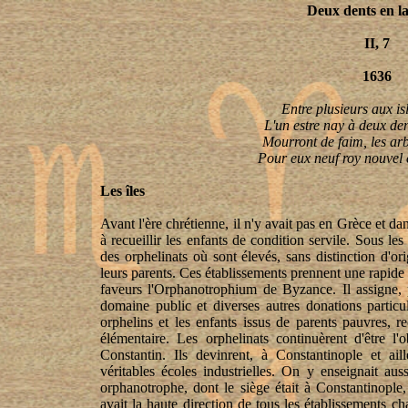
Deux dents en l
II, 7
1636
Entre plusieurs aux
is
L'un
estre
nay
à deux den
Mourront de faim, les ar
Pour eux neuf
roy
nouvel
Les îles
Avant l'ère chrétienne, il n'y avait pas en Grèce et da
à recueillir les enfants de condition servile. Sous les
des orphelinats où sont élevés, sans distinction d'o
leurs parents. Ces établissements prennent une rapide
faveurs l'
Orphanotrophium
de Byzance. Il assigne, p
domaine public et diverses autres donations particu
orphelins et les enfants issus de parents pauvres, re
élémentaire. Les orphelinats continuèrent d'être l'
Constantin. Ils devinrent, à Constantinople et ail
véritables écoles industrielles. On y enseignait au
orphanotrophe
, dont le siège était à Constantinople,
avait la haute direction de tous les établissements cha