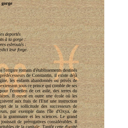
a gorge
les
deportés
ts à la gorge :
bres
esbroutés
:
edict
leur forge.
ns l'empire romain d'établissements destinés
 prédécesseurs de Constantin, il existe déjà
rigine, les enfants abandonnés ou privés de
 extension sous ce prince qui comble de ses
our l'entretien de cet asile, des terres du
lières. Il ouvre en outre une école où les
çoivent aux frais de l'Etat une instruction
objet de la sollicitude des successeurs de
leurs, par exemple dans l'île d'
Oxya
, de
ssi la grammaire et les sciences. Le grand
 jouissait de prérogatives considérables. Il
ritables de la capitale. Tantôt cette dignité