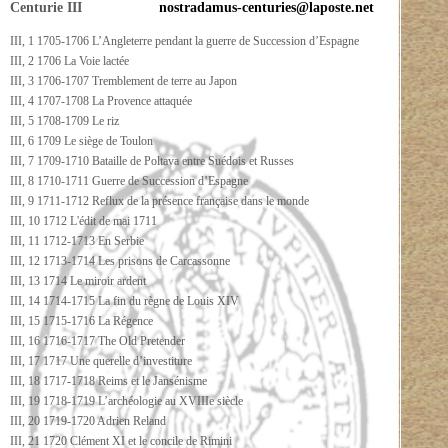
Centurie III
nostradamus-centuries@laposte.net
III, 1 1705-1706 L’Angleterre pendant la guerre de Succession d’Espagne
III, 2 1706 La Voie lactée
III, 3 1706-1707 Tremblement de terre au Japon
III, 4 1707-1708 La Provence attaquée
III, 5 1708-1709 Le riz
III, 6 1709 Le siège de Toulon
III, 7 1709-1710 Bataille de Poltava entre Suédois et Russes
III, 8 1710-1711 Guerre de Succession d’Espagne
III, 9 1711-1712 Reflux de la présence française dans le monde
III, 10 1712 L'édit de mai 1711
III, 11 1712-1713 En Serbie
III, 12 1713-1714 Les prisons de Carcassonne
III, 13 1714 Le miroir ardent
III, 14 1714-1715 La fin du règne de Louis XIV
III, 15 1715-1716 La Régence
III, 16 1716-1717 The Old Pretender
III, 17 1717 Une querelle d’investiture
III, 18 1717-1718 Reims et le Jansénisme
III, 19 1718-1719 L’archéologie au XVIIIe siècle
III, 20 1719-1720 Adrien Reland
III, 21 1720 Clément XI et le concile de Rimini