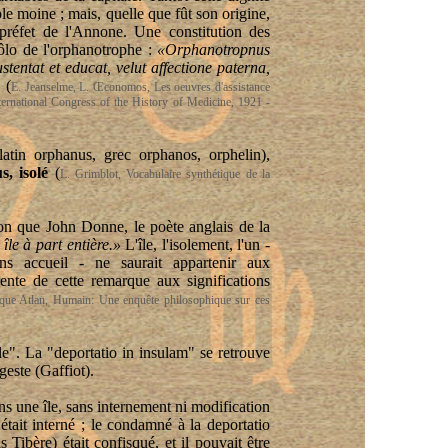
le moine ; mais, quelle que fût son origine,
préfet de l'Annone. Une constitution des
ôlo
de l'
orphanotrophe
:
«
Orphanotropnus
ustentat
et
educat
,
velut
affectione
paterna
,
»
(
E.
Jeanselme
, L.
Œconomos
, Les
oeuvres
d'assistance
ternational
Congress
of the
History
of
Medicine
, 1921 -
latin
orphanus
, grec
orphanos
, orphelin),
us
, isolé
(
L.
Grimblot
, Vocabulaire synthétique de la
aison que John Donne, le poète anglais de la
le à part entière.»
L'île, l'isolement, l'un -
ns accueil - ne saurait appartenir aux
rente de cette remarque aux significations
que Atlan, Humain: Une enquête philosophique sur ces
le". La "
deportatio
in
insulam
" se retrouve
geste (
Gaffiot
).
ns une île, sans internement ni modification
était interné ; le condamné à la deportatio
s Tibère) était confisqué, et il pouvait être