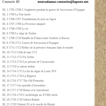
Centurie III
nostradamus-centuries@laposte.net
III, 1 1705-1706 L’Angleterre pendant la guerre de Succession d’Espagne
III, 2 1706 La Voie lactée
III, 3 1706-1707 Tremblement de terre au Japon
III, 4 1707-1708 La Provence attaquée
III, 5 1708-1709 Le riz
III, 6 1709 Le siège de Toulon
III, 7 1709-1710 Bataille de Poltava entre Suédois et Russes
III, 8 1710-1711 Guerre de Succession d’Espagne
III, 9 1711-1712 Reflux de la présence française dans le monde
III, 10 1712 L'édit de mai 1711
III, 11 1712-1713 En Serbie
III, 12 1713-1714 Les prisons de Carcassonne
III, 13 1714 Le miroir ardent
III, 14 1714-1715 La fin du règne de Louis XIV
III, 15 1715-1716 La Régence
III, 16 1716-1717 The Old Pretender
III, 17 1717 Une querelle d’investiture
III, 18 1717-1718 Reims et le Jansénisme
III, 19 1718-1719 L’archéologie au XVIIIe siècle
III, 20 1719-1720 Adrien Reland
III, 21 1720 Clément XI et le concile de Rimini