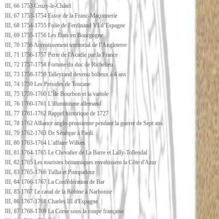
III, 66 1753 Cruzy-le-Châtel
III, 67 1753-1754 Essor de la Franc-Maçonnerie
III, 68 1754-1755 Folie de Ferdinand VI d’Espagne
III, 69 1755-1756 Les Etats en Bourgogne
III, 70 1756 Accroissement territorial de l’Angleterre
III, 71 1756-1757 Perte de l'Acadie par la France
III, 72 1757-1758 Fortune du duc de Richelieu
III, 73 1758-1759 Talleyrand devenu boîteux à 4 ans
III, 74 1759 Les Présides de Toscane
III, 75 1759-1760 L’Île Bourbon et la variole
III, 76 1760-1761 L'illuminisme allemand
III, 77 1761-1762 Rappel historique de 1727
III, 78 1762 Alliance anglo-prussienne pendant la guerre de Sept ans
III, 79 1762-1763 De Sénèque à Paoli
III, 80 1763-1764 L’affaire Wilkes
III, 81 1764-1765 Le Chevalier de La Barre et Lally-Tollendal
III, 82 1765 Les touristes britanniques envahissent la Côte d'Azur
III, 83 1765-1766 Tullia et Pompadour
III, 84 1766-1767 La Confédération de Bar
III, 85 1767 Le canal de la Robine à Narbonne
III, 86 1767-1768 Charles III d'Espagne
III, 87 1768-1769 La Corse sous la coupe française