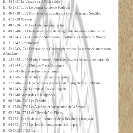
III, 44 1737 Le Vésuve au XVIIIe siècle
III, 45 1737-1738 Le dernier comte de Toulouse
III, 46 1738-1739 Nouvelles constructions à Lyon : Germain Soufflot
III, 47 1739 Piraterie
III, 48 1739-1740 Les Galériens pour la foi
III, 49 1740-1741 Remise en cause de la légitimité impériale autrichienne
III, 50 1741-1742 Guerre de Succession d’Autriche - Escalade de Prague
III, 51 1742 Ordonnances
III, 52 1742-1743 Défense de la Champagne pendant la guerre de succession
d'Autriche
III, 53 1743-1744 Marie-Thérèse d’Autriche récupère la couronne impériale
III, 54 1744-1745 Philippe V roi d'Espagne
III, 55 1745 Représentation de la Trinité
III, 56 1745-1746 Architecture classique (suite)
III, 57 1746-1747 Changements d’alliance de l’Angleterre en 290 ans
III, 58 1747-1748 Le traité d’Aix-la-Chapelle
III, 59 1748 Afcharides et Kadjarides
III, 60 1748-1749 Les Zendiks
III, 61 1749-1750 Les Vaudois et l'occupation de la Savoie
III, 62 1750-1751 Les "Hercule" de Fleury
III, 63 1751 Le classicisme - Annonce de la Révolution française
III, 64 1751-1752 Les lois du mouvement et du repos
III, 65 1752-1753 Géant