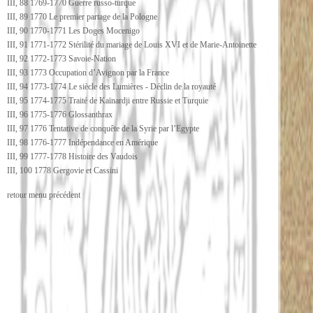
III, 88 1769-1770 Guerre russo-turque
III, 89 1770 Le premier partage de la Pologne
III, 90 1770-1771 Les Doges Mocenigo
III, 91 1771-1772 Stérilité du mariage de Louis XVI et de Marie-Antoinette
III, 92 1772-1773 Savoie-Nation
III, 93 1773 Occupation d’Avignon par la France
III, 94 1773-1774 Le siècle des Lumières - Déclin de la royauté
III, 95 1774-1775 Traité de Kaïnardji entre Russie et Turquie
III, 96 1775-1776 Glossanthrax
III, 97 1776 Tentative de conquête de la Syrie par l’Egypte
III, 98 1776-1777 Indépendance en Amérique
III, 99 1777-1778 Histoire des Vaudois
III, 100 1778 Gergovie et Cassini
retour menu précédent