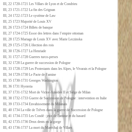
III, 22 1720-1721 Les Villars de Lyon et de Condrieu
III, 23 1721-1722 La fin des Grignan
III, 24 1722-1723 Le système de Law
III, 25 1723 Majorité de Louis XV
III, 26 1723-1724 Billets de banque
III, 27 1724-1725 Essor des lettres dans l’empire ottoman
III, 28 1725 Mariage de Louis XV avec Marie Leczinska
III, 29 1725-1726 L'élection des rois
III, 30 1726-1727 La Henriade
III, 31 1727-1728 Guerres turco-perses
III, 32 1728 La guerre de succession de Pologne
III, 33 1728-1729 Les Protestants dans les Alpes, le Vivarais et la Pologne
III, 34 1729-1730 Le Pacte de Famine
III, 35 1730-1731 Georges Washington
III, 36 1731 Hysteria
III, 37 1731-1732 Mort de Victor-Amédée II et Siège de Milan
III, 38 1732-1733 Guerre de Succession de Pologne : intervention en Italie
III, 39 1733-1734 Envahissement du Milanais
III, 40 1734 La ville de Trêves dans la guerre de Succession de Pologne
III, 41 1734-1735 Les Condé : jeux de l'amour et du hasard
III, 42 1735-1736 Deux dents en la gorge
III, 43 1736-1737 La mort du Maréchal de Villars