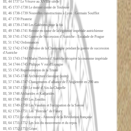
III, 44 1737 Le Vésuve au XVIIIe siècle
III, 45 1737-1738 Le dernier comte de Toulouse
III, 46 1738-1739 Nouvelles constructions à Lyon : Germain Soufflot
III, 47 1739 Piraterie
III, 48 1739-1740 Les Galériens pour la foi
III, 49 1740-1741 Remise en cause de la légitimité impériale autrichienne
III, 50 1741-1742 Guerre de Succession d’Autriche - Escalade de Prague
III, 51 1742 Ordonnances
III, 52 1742-1743 Défense de la Champagne pendant la guerre de succession
d'Autriche
III, 53 1743-1744 Marie-Thérèse d’Autriche récupère la couronne impériale
III, 54 1744-1745 Philippe V roi d'Espagne
III, 55 1745 Représentation de la Trinité
III, 56 1745-1746 Architecture classique (suite)
III, 57 1746-1747 Changements d’alliance de l’Angleterre en 290 ans
III, 58 1747-1748 Le traité d’Aix-la-Chapelle
III, 59 1748 Afcharides et Kadjarides
III, 60 1748-1749 Les Zendiks
III, 61 1749-1750 Les Vaudois et l'occupation de la Savoie
III, 62 1750-1751 Les "Hercule" de Fleury
III, 63 1751 Le classicisme - Annonce de la Révolution française
III, 64 1751-1752 Les lois du mouvement et du repos
III, 65 1752-1753 Géant