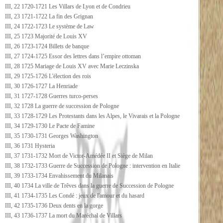
III, 22 1720-1721 Les Villars de Lyon et de Condrieu
III, 23 1721-1722 La fin des Grignan
III, 24 1722-1723 Le système de Law
III, 25 1723 Majorité de Louis XV
III, 26 1723-1724 Billets de banque
III, 27 1724-1725 Essor des lettres dans l’empire ottoman
III, 28 1725 Mariage de Louis XV avec Marie Leczinska
III, 29 1725-1726 L'élection des rois
III, 30 1726-1727 La Henriade
III, 31 1727-1728 Guerres turco-perses
III, 32 1728 La guerre de succession de Pologne
III, 33 1728-1729 Les Protestants dans les Alpes, le Vivarais et la Pologne
III, 34 1729-1730 Le Pacte de Famine
III, 35 1730-1731 Georges Washington
III, 36 1731 Hysteria
III, 37 1731-1732 Mort de Victor-Amédée II et Siège de Milan
III, 38 1732-1733 Guerre de Succession de Pologne : intervention en Italie
III, 39 1733-1734 Envahissement du Milanais
III, 40 1734 La ville de Trêves dans la guerre de Succession de Pologne
III, 41 1734-1735 Les Condé : jeux de l'amour et du hasard
III, 42 1735-1736 Deux dents en la gorge
III, 43 1736-1737 La mort du Maréchal de Villars