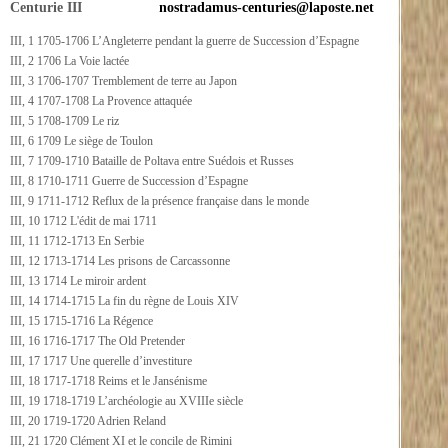
Centurie III
nostradamus-centuries@laposte.net
III, 1 1705-1706 L’Angleterre pendant la guerre de Succession d’Espagne
III, 2 1706 La Voie lactée
III, 3 1706-1707 Tremblement de terre au Japon
III, 4 1707-1708 La Provence attaquée
III, 5 1708-1709 Le riz
III, 6 1709 Le siège de Toulon
III, 7 1709-1710 Bataille de Poltava entre Suédois et Russes
III, 8 1710-1711 Guerre de Succession d’Espagne
III, 9 1711-1712 Reflux de la présence française dans le monde
III, 10 1712 L'édit de mai 1711
III, 11 1712-1713 En Serbie
III, 12 1713-1714 Les prisons de Carcassonne
III, 13 1714 Le miroir ardent
III, 14 1714-1715 La fin du règne de Louis XIV
III, 15 1715-1716 La Régence
III, 16 1716-1717 The Old Pretender
III, 17 1717 Une querelle d’investiture
III, 18 1717-1718 Reims et le Jansénisme
III, 19 1718-1719 L’archéologie au XVIIIe siècle
III, 20 1719-1720 Adrien Reland
III, 21 1720 Clément XI et le concile de Rimini