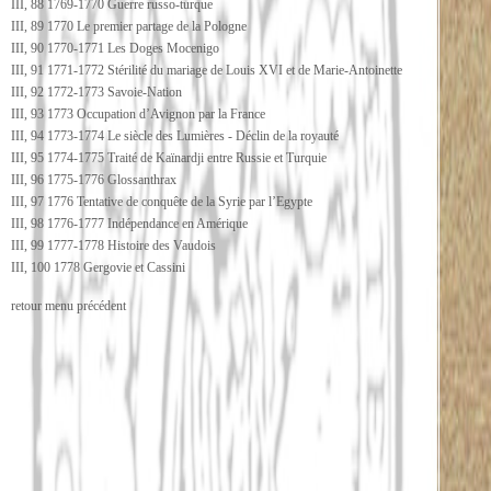
III, 88 1769-1770 Guerre russo-turque
III, 89 1770 Le premier partage de la Pologne
III, 90 1770-1771 Les Doges Mocenigo
III, 91 1771-1772 Stérilité du mariage de Louis XVI et de Marie-Antoinette
III, 92 1772-1773 Savoie-Nation
III, 93 1773 Occupation d’Avignon par la France
III, 94 1773-1774 Le siècle des Lumières - Déclin de la royauté
III, 95 1774-1775 Traité de Kaïnardji entre Russie et Turquie
III, 96 1775-1776 Glossanthrax
III, 97 1776 Tentative de conquête de la Syrie par l’Egypte
III, 98 1776-1777 Indépendance en Amérique
III, 99 1777-1778 Histoire des Vaudois
III, 100 1778 Gergovie et Cassini
retour menu précédent