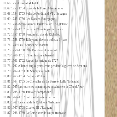
III, 66 1753 Cruzy-le-Châtel
III, 67 1753-1754 Essor de la Franc-Maçonnerie
III, 68 1754-1755 Folie de Ferdinand VI d’Espagne
III, 69 1755-1756 Les Etats en Bourgogne
III, 70 1756 Accroissement territorial de l’Angleterre
III, 71 1756-1757 Perte de l'Acadie par la France
III, 72 1757-1758 Fortune du duc de Richelieu
III, 73 1758-1759 Talleyrand devenu boîteux à 4 ans
III, 74 1759 Les Présides de Toscane
III, 75 1759-1760 L’Île Bourbon et la variole
III, 76 1760-1761 L'illuminisme allemand
III, 77 1761-1762 Rappel historique de 1727
III, 78 1762 Alliance anglo-prussienne pendant la guerre de Sept ans
III, 79 1762-1763 De Sénèque à Paoli
III, 80 1763-1764 L’affaire Wilkes
III, 81 1764-1765 Le Chevalier de La Barre et Lally-Tollendal
III, 82 1765 Les touristes britanniques envahissent la Côte d'Azur
III, 83 1765-1766 Tullia et Pompadour
III, 84 1766-1767 La Confédération de Bar
III, 85 1767 Le canal de la Robine à Narbonne
III, 86 1767-1768 Charles III d'Espagne
III, 87 1768-1769 La Corse sous la coupe française