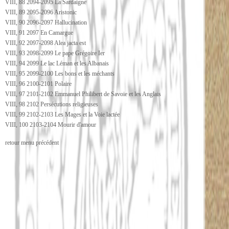
VIII, 88 2094-2095 La Sardaigne
VIII, 89 2095-2096 Aristonic
VIII, 90 2096-2097 Hallucination
VIII, 91 2097 En Camargue
VIII, 92 2097-2098 Alea jacta est
VIII, 93 2098-2099 Le pape Grégoire Ier
VIII, 94 2099 Le lac Léman et les Albanais
VIII, 95 2099-2100 Les bons et les méchants
VIII, 96 2100-2101 Polaire
VIII, 97 2101-2102 Emmanuel Philibert de Savoie et les Anglais
VIII, 98 2102 Persécutions religieuses
VIII, 99 2102-2103 Les Mages et la Voie lactée
VIII, 100 2103-2104 Mourir d'amour
retour menu précédent