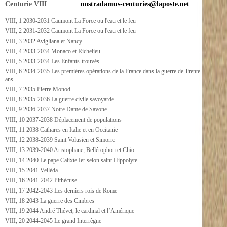
Centurie VIII
nostradamus-centuries@laposte.net
VIII, 1 2030-2031 Caumont La Force ou l'eau et le feu
VIII, 2 2031-2032 Caumont La Force ou l'eau et le feu
VIII, 3 2032 Avigliana et Nancy
VIII, 4 2033-2034 Monaco et Richelieu
VIII, 5 2033-2034 Les Enfants-trouvés
VIII, 6 2034-2035 Les premières opérations de la France dans la guerre de Trente
ans
VIII, 7 2035 Pierre Monod
VIII, 8 2035-2036 La guerre civile savoyarde
VIII, 9 2036-2037 Notre Dame de Savone
VIII, 10 2037-2038 Déplacement de populations
VIII, 11 2038 Cathares en Italie et en Occitanie
VIII, 12 2038-2039 Saint Volusien et Simorre
VIII, 13 2039-2040 Aristophane, Bellérophon et Chio
VIII, 14 2040 Le pape Calixte Ier selon saint Hippolyte
VIII, 15 2041 Velléda
VIII, 16 2041-2042 Pithécuse
VIII, 17 2042-2043 Les derniers rois de Rome
VIII, 18 2043 La guerre des Cimbres
VIII, 19 2044 André Thévet, le cardinal et l’Amérique
VIII, 20 2044-2045 Le grand Interrègne