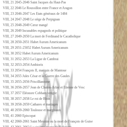
VIII, 21 2045-2046 Saint Jacques du Haut-Pas
VIII, 22 2046 Le Roussillon entre France et Aragon
VIII, 23 2046-2047 Les Etats généraux de 1484
VIII, 24 2047-2048 Le siège de Perpignan
VIII, 25 2048-2049 Cœur mangé
VIII, 26 2049 Incunables espagnols et politique
VIII, 27 2049-2050 La mort de Ferdinand le Cacatholique
VIII, 28 2050-2051 Habet Aurum Americanum
VIII, 29 2051-25052 Habet Aurum Americanum
VIII, 30 2052 Habet Aurum Americanum
VIII, 31 2052-2053 La Ligue de Cambrai
VIII, 32 2053-2054 Ambiorix
VIII, 33 2054 François II, marquis de Mantoue
VIII, 34 2055 Jules César et la Guerre des Gaules
VIII, 35 2055-2056 Priscillianisme
VIII, 36 2056-2057 Jean de Chalon-Arlay et Etienne de Vesc
VIII, 37 2057 Eléonore Cobham vengée
VIII, 38 2057-2058 Le roi de Blois
VIII, 39 2058-2059 Cathares et mariages
VIII, 40 2059-2060 Toulouse et marginaux
VIII, 41 2060 Episcopat
VIII, 42 2060-2061 Saint Mesmin ou la mort de François de Guise