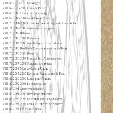
VIII, 66 2078-2079 De Magny
VIII, 67 2079-2080 Louis de Bavière
VIII, 68 2080 Colonel de Lunebourg
VIII, 69 2080-2081 Angleterre et Maroc
VIII, 70 2081-2082 Le fait marquant du règne de François Ier
VIII, 71 2082-2083 Astronomie et religions
VIII, 72 2083 Bélisaire
VIII, 73 2083-2084 Rodogune
VIII, 74 2084-2085 Jean Kaloyan roi de Bulgarie
VIII, 75 2085 Bataille de Dreux et massacres de Tours
VIII, 76 2085-2086 Henry VI
VIII, 77 2086-2087 François Ier : Antechrist trois
VIII, 78 2087-2088 Stoïciens et chrétiens
VIII, 79 2088 Mort de Caton d'Utique
VIII, 80 2088-2089 Raymond-Roger comte de Foix
VIII, 81 2089-2090 Luttes pour l'Empire
VIII, 82 2090-2091 La chasse au cerf
VIII, 83 2091 Quatrième croisade
VIII, 84 2091-2092 Révolution sicilienne
VIII, 85 2092-2093 La Fronde dans le Sud-Ouest
VIII, 86 2093-2094 Louis le Hutin roi de Navarre
VIII, 87 2094 Les Va-nus-pieds