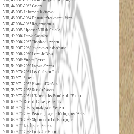
VIII, 43 2061-2062 La sixième guerre de Religions
VIII, 44 2062-2063 Cahors
VIII, 45 2063 La barbe et le diamant
VIII, 46 2063-2064 De trois frères en trois frères
VIII, 47 2064-2065 Regiomontanus
VIII, 48 2065 Alphonse VIII de Castille
VIII, 49 2066 Fernán González
VIII, 50 2066-2067 Théodose l’Ancien
VIII, 51 2067-2068 Justinien et le docétisme
VIII, 52 2068-2069 Le roi de Blois
VIII, 53 2069 Vincent Ferrier
VIII, 54 2069-2070 La paix d'Arras
VIII, 55 2070-2071 Les Goths en Thrace
VIII, 56 2071 Sisteron
VIII, 57 2071-2072 Histoire d'Orléans
VIII, 58 2072-2073 Rois du Wessex
VIII, 59 2073-2074 L'Ecluse et les Bouches de l'Escaut
VIII, 60 2074 Ducs de Guise, père et fils
VIII, 61 2074-2075 Apocalypse et Verseau
VIII, 62 2075-2076 Peste et pillage archéologique d'Arles
VIII, 63 2076-2077 Sigismond roi de Bourgogne
VIII, 64 2077 Les Îles des Princes
VIII, 65 2077-2078 Louis X le Hutin