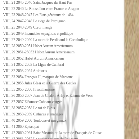
VIII, 21 2045-2046 Saint Jacques du Haut-Pas
VIII, 22 2046 Le Roussillon entre France et Aragon
VIII, 23 2046-2047 Les Etats généraux de 1484
VIII, 24 2047-2048 Le siège de Perpignan
VIII, 25 2048-2049 Cœur mangé
VIII, 26 2049 Incunables espagnols et politique
VIII, 27 2049-2050 La mort de Ferdinand le Cacatholique
VIII, 28 2050-2051 Habet Aurum Americanum
VIII, 29 2051-25052 Habet Aurum Americanum
VIII, 30 2052 Habet Aurum Americanum
VIII, 31 2052-2053 La Ligue de Cambrai
VIII, 32 2053-2054 Ambiorix
VIII, 33 2054 François II, marquis de Mantoue
VIII, 34 2055 Jules César et la Guerre des Gaules
VIII, 35 2055-2056 Priscillianisme
VIII, 36 2056-2057 Jean de Chalon-Arlay et Etienne de Vesc
VIII, 37 2057 Eléonore Cobham vengée
VIII, 38 2057-2058 Le roi de Blois
VIII, 39 2058-2059 Cathares et mariages
VIII, 40 2059-2060 Toulouse et marginaux
VIII, 41 2060 Episcopat
VIII, 42 2060-2061 Saint Mesmin ou la mort de François de Guise