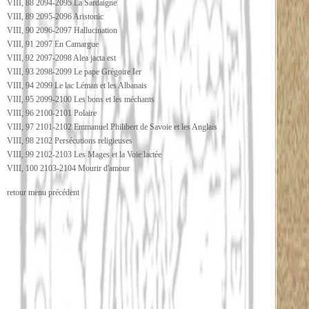
VIII, 88 2094-2095 La Sardaigne
VIII, 89 2095-2096 Aristonic
VIII, 90 2096-2097 Hallucination
VIII, 91 2097 En Camargue
VIII, 92 2097-2098 Alea jacta est
VIII, 93 2098-2099 Le pape Grégoire Ier
VIII, 94 2099 Le lac Léman et les Albanais
VIII, 95 2099-2100 Les bons et les méchants
VIII, 96 2100-2101 Polaire
VIII, 97 2101-2102 Emmanuel Philibert de Savoie et les Anglais
VIII, 98 2102 Persécutions religieuses
VIII, 99 2102-2103 Les Mages et la Voie lactée
VIII, 100 2103-2104 Mourir d'amour
retour menu précédent