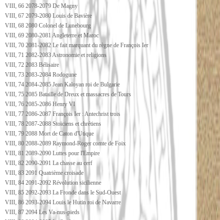
VIII, 66 2078-2079 De Magny
VIII, 67 2079-2080 Louis de Bavière
VIII, 68 2080 Colonel de Lunebourg
VIII, 69 2080-2081 Angleterre et Maroc
VIII, 70 2081-2082 Le fait marquant du règne de François Ier
VIII, 71 2082-2083 Astronomie et religions
VIII, 72 2083 Bélisaire
VIII, 73 2083-2084 Rodogune
VIII, 74 2084-2085 Jean Kaloyan roi de Bulgarie
VIII, 75 2085 Bataille de Dreux et massacres de Tours
VIII, 76 2085-2086 Henry VI
VIII, 77 2086-2087 François Ier : Antechrist trois
VIII, 78 2087-2088 Stoïciens et chrétiens
VIII, 79 2088 Mort de Caton d'Utique
VIII, 80 2088-2089 Raymond-Roger comte de Foix
VIII, 81 2089-2090 Luttes pour l'Empire
VIII, 82 2090-2091 La chasse au cerf
VIII, 83 2091 Quatrième croisade
VIII, 84 2091-2092 Révolution sicilienne
VIII, 85 2092-2093 La Fronde dans le Sud-Ouest
VIII, 86 2093-2094 Louis le Hutin roi de Navarre
VIII, 87 2094 Les Va-nus-pieds