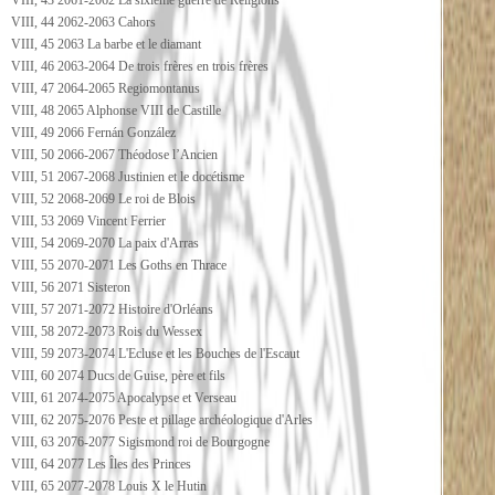
VIII, 43 2061-2062 La sixième guerre de Religions
VIII, 44 2062-2063 Cahors
VIII, 45 2063 La barbe et le diamant
VIII, 46 2063-2064 De trois frères en trois frères
VIII, 47 2064-2065 Regiomontanus
VIII, 48 2065 Alphonse VIII de Castille
VIII, 49 2066 Fernán González
VIII, 50 2066-2067 Théodose l’Ancien
VIII, 51 2067-2068 Justinien et le docétisme
VIII, 52 2068-2069 Le roi de Blois
VIII, 53 2069 Vincent Ferrier
VIII, 54 2069-2070 La paix d'Arras
VIII, 55 2070-2071 Les Goths en Thrace
VIII, 56 2071 Sisteron
VIII, 57 2071-2072 Histoire d'Orléans
VIII, 58 2072-2073 Rois du Wessex
VIII, 59 2073-2074 L'Ecluse et les Bouches de l'Escaut
VIII, 60 2074 Ducs de Guise, père et fils
VIII, 61 2074-2075 Apocalypse et Verseau
VIII, 62 2075-2076 Peste et pillage archéologique d'Arles
VIII, 63 2076-2077 Sigismond roi de Bourgogne
VIII, 64 2077 Les Îles des Princes
VIII, 65 2077-2078 Louis X le Hutin