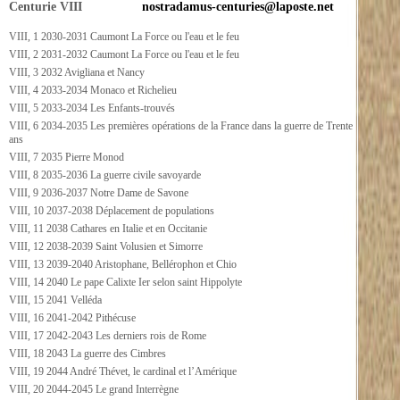
Centurie VIII
nostradamus-centuries@laposte.net
VIII, 1 2030-2031 Caumont La Force ou l'eau et le feu
VIII, 2 2031-2032 Caumont La Force ou l'eau et le feu
VIII, 3 2032 Avigliana et Nancy
VIII, 4 2033-2034 Monaco et Richelieu
VIII, 5 2033-2034 Les Enfants-trouvés
VIII, 6 2034-2035 Les premières opérations de la France dans la guerre de Trente
ans
VIII, 7 2035 Pierre Monod
VIII, 8 2035-2036 La guerre civile savoyarde
VIII, 9 2036-2037 Notre Dame de Savone
VIII, 10 2037-2038 Déplacement de populations
VIII, 11 2038 Cathares en Italie et en Occitanie
VIII, 12 2038-2039 Saint Volusien et Simorre
VIII, 13 2039-2040 Aristophane, Bellérophon et Chio
VIII, 14 2040 Le pape Calixte Ier selon saint Hippolyte
VIII, 15 2041 Velléda
VIII, 16 2041-2042 Pithécuse
VIII, 17 2042-2043 Les derniers rois de Rome
VIII, 18 2043 La guerre des Cimbres
VIII, 19 2044 André Thévet, le cardinal et l’Amérique
VIII, 20 2044-2045 Le grand Interrègne