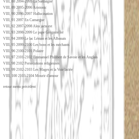
VIII, 88 2094-2095 La Sardaigne
VIII, 89 2095-2096 Aristonic
VIII, 90 2096-2097 Hallucination
VIII, 91 2097 En Camargue
VIII, 92 2097-2098 Alea jacta est
VIII, 93 2098-2099 Le pape Grégoire Ier
VIII, 94 2099 Le lac Léman et les Albanais
VIII, 95 2099-2100 Les bons et les méchants
VIII, 96 2100-2101 Polaire
VIII, 97 2101-2102 Emmanuel Philibert de Savoie et les Anglais
VIII, 98 2102 Persécutions religieuses
VIII, 99 2102-2103 Les Mages et la Voie lactée
VIII, 100 2103-2104 Mourir d'amour
retour menu précédent