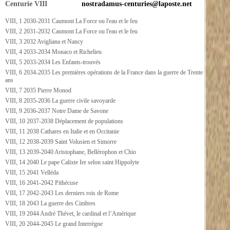
Centurie VIII
nostradamus-centuries@laposte.net
VIII, 1 2030-2031 Caumont La Force ou l'eau et le feu
VIII, 2 2031-2032 Caumont La Force ou l'eau et le feu
VIII, 3 2032 Avigliana et Nancy
VIII, 4 2033-2034 Monaco et Richelieu
VIII, 5 2033-2034 Les Enfants-trouvés
VIII, 6 2034-2035 Les premières opérations de la France dans la guerre de Trente
ans
VIII, 7 2035 Pierre Monod
VIII, 8 2035-2036 La guerre civile savoyarde
VIII, 9 2036-2037 Notre Dame de Savone
VIII, 10 2037-2038 Déplacement de populations
VIII, 11 2038 Cathares en Italie et en Occitanie
VIII, 12 2038-2039 Saint Volusien et Simorre
VIII, 13 2039-2040 Aristophane, Bellérophon et Chio
VIII, 14 2040 Le pape Calixte Ier selon saint Hippolyte
VIII, 15 2041 Velléda
VIII, 16 2041-2042 Pithécuse
VIII, 17 2042-2043 Les derniers rois de Rome
VIII, 18 2043 La guerre des Cimbres
VIII, 19 2044 André Thévet, le cardinal et l’Amérique
VIII, 20 2044-2045 Le grand Interrègne