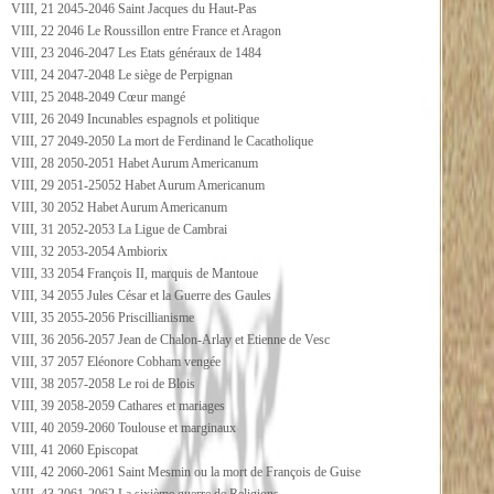
VIII, 21 2045-2046 Saint Jacques du Haut-Pas
VIII, 22 2046 Le Roussillon entre France et Aragon
VIII, 23 2046-2047 Les Etats généraux de 1484
VIII, 24 2047-2048 Le siège de Perpignan
VIII, 25 2048-2049 Cœur mangé
VIII, 26 2049 Incunables espagnols et politique
VIII, 27 2049-2050 La mort de Ferdinand le Cacatholique
VIII, 28 2050-2051 Habet Aurum Americanum
VIII, 29 2051-25052 Habet Aurum Americanum
VIII, 30 2052 Habet Aurum Americanum
VIII, 31 2052-2053 La Ligue de Cambrai
VIII, 32 2053-2054 Ambiorix
VIII, 33 2054 François II, marquis de Mantoue
VIII, 34 2055 Jules César et la Guerre des Gaules
VIII, 35 2055-2056 Priscillianisme
VIII, 36 2056-2057 Jean de Chalon-Arlay et Etienne de Vesc
VIII, 37 2057 Eléonore Cobham vengée
VIII, 38 2057-2058 Le roi de Blois
VIII, 39 2058-2059 Cathares et mariages
VIII, 40 2059-2060 Toulouse et marginaux
VIII, 41 2060 Episcopat
VIII, 42 2060-2061 Saint Mesmin ou la mort de François de Guise