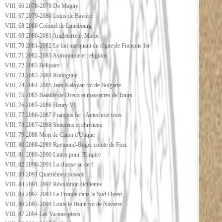
VIII, 66 2078-2079 De Magny
VIII, 67 2079-2080 Louis de Bavière
VIII, 68 2080 Colonel de Lunebourg
VIII, 69 2080-2081 Angleterre et Maroc
VIII, 70 2081-2082 Le fait marquant du règne de François Ier
VIII, 71 2082-2083 Astronomie et religions
VIII, 72 2083 Bélisaire
VIII, 73 2083-2084 Rodogune
VIII, 74 2084-2085 Jean Kaloyan roi de Bulgarie
VIII, 75 2085 Bataille de Dreux et massacres de Tours
VIII, 76 2085-2086 Henry VI
VIII, 77 2086-2087 François Ier : Antechrist trois
VIII, 78 2087-2088 Stoïciens et chrétiens
VIII, 79 2088 Mort de Caton d'Utique
VIII, 80 2088-2089 Raymond-Roger comte de Foix
VIII, 81 2089-2090 Luttes pour l'Empire
VIII, 82 2090-2091 La chasse au cerf
VIII, 83 2091 Quatrième croisade
VIII, 84 2091-2092 Révolution sicilienne
VIII, 85 2092-2093 La Fronde dans le Sud-Ouest
VIII, 86 2093-2094 Louis le Hutin roi de Navarre
VIII, 87 2094 Les Va-nus-pieds