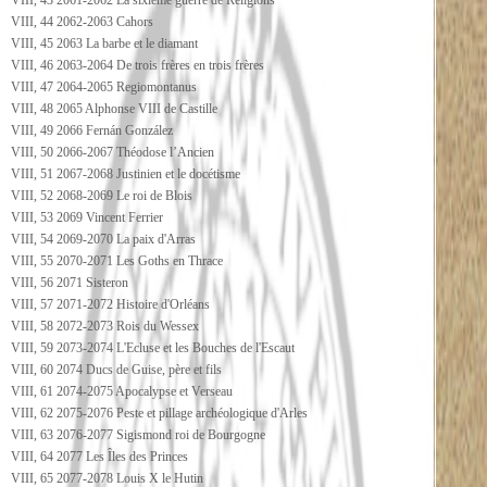
VIII, 43 2061-2062 La sixième guerre de Religions
VIII, 44 2062-2063 Cahors
VIII, 45 2063 La barbe et le diamant
VIII, 46 2063-2064 De trois frères en trois frères
VIII, 47 2064-2065 Regiomontanus
VIII, 48 2065 Alphonse VIII de Castille
VIII, 49 2066 Fernán González
VIII, 50 2066-2067 Théodose l’Ancien
VIII, 51 2067-2068 Justinien et le docétisme
VIII, 52 2068-2069 Le roi de Blois
VIII, 53 2069 Vincent Ferrier
VIII, 54 2069-2070 La paix d'Arras
VIII, 55 2070-2071 Les Goths en Thrace
VIII, 56 2071 Sisteron
VIII, 57 2071-2072 Histoire d'Orléans
VIII, 58 2072-2073 Rois du Wessex
VIII, 59 2073-2074 L'Ecluse et les Bouches de l'Escaut
VIII, 60 2074 Ducs de Guise, père et fils
VIII, 61 2074-2075 Apocalypse et Verseau
VIII, 62 2075-2076 Peste et pillage archéologique d'Arles
VIII, 63 2076-2077 Sigismond roi de Bourgogne
VIII, 64 2077 Les Îles des Princes
VIII, 65 2077-2078 Louis X le Hutin