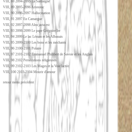
VIII, 88 2094-2095 La Sardaigne
VIII, 89 2095-2096 Aristonic
VIII, 90 2096-2097 Hallucination
VIII, 91 2097 En Camargue
VIII, 92 2097-2098 Alea jacta est
VIII, 93 2098-2099 Le pape Grégoire Ier
VIII, 94 2099 Le lac Léman et les Albanais
VIII, 95 2099-2100 Les bons et les méchants
VIII, 96 2100-2101 Polaire
VIII, 97 2101-2102 Emmanuel Philibert de Savoie et les Anglais
VIII, 98 2102 Persécutions religieuses
VIII, 99 2102-2103 Les Mages et la Voie lactée
VIII, 100 2103-2104 Mourir d'amour
retour menu précédent