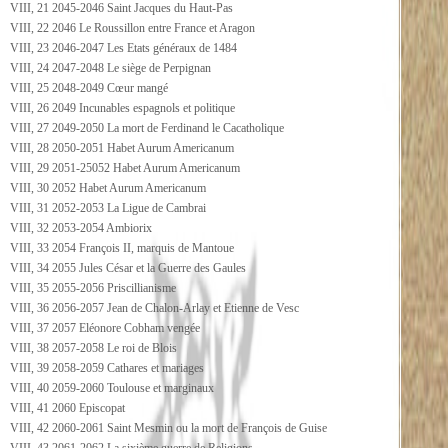
VIII, 21 2045-2046 Saint Jacques du Haut-Pas
VIII, 22 2046 Le Roussillon entre France et Aragon
VIII, 23 2046-2047 Les Etats généraux de 1484
VIII, 24 2047-2048 Le siège de Perpignan
VIII, 25 2048-2049 Cœur mangé
VIII, 26 2049 Incunables espagnols et politique
VIII, 27 2049-2050 La mort de Ferdinand le Cacatholique
VIII, 28 2050-2051 Habet Aurum Americanum
VIII, 29 2051-25052 Habet Aurum Americanum
VIII, 30 2052 Habet Aurum Americanum
VIII, 31 2052-2053 La Ligue de Cambrai
VIII, 32 2053-2054 Ambiorix
VIII, 33 2054 François II, marquis de Mantoue
VIII, 34 2055 Jules César et la Guerre des Gaules
VIII, 35 2055-2056 Priscillianisme
VIII, 36 2056-2057 Jean de Chalon-Arlay et Etienne de Vesc
VIII, 37 2057 Eléonore Cobham vengée
VIII, 38 2057-2058 Le roi de Blois
VIII, 39 2058-2059 Cathares et mariages
VIII, 40 2059-2060 Toulouse et marginaux
VIII, 41 2060 Episcopat
VIII, 42 2060-2061 Saint Mesmin ou la mort de François de Guise