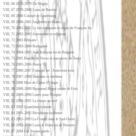
VIII, 66 2078-2079 De Magny
VIII, 67 2079-2080 Louis de Bavière
VIII, 68 2080 Colonel de Lunebourg
VIII, 69 2080-2081 Angleterre et Maroc
VIII, 70 2081-2082 Le fait marquant du règne de François Ier
VIII, 71 2082-2083 Astronomie et religions
VIII, 72 2083 Bélisaire
VIII, 73 2083-2084 Rodogune
VIII, 74 2084-2085 Jean Kaloyan roi de Bulgarie
VIII, 75 2085 Bataille de Dreux et massacres de Tours
VIII, 76 2085-2086 Henry VI
VIII, 77 2086-2087 François Ier : Antechrist trois
VIII, 78 2087-2088 Stoïciens et chrétiens
VIII, 79 2088 Mort de Caton d'Utique
VIII, 80 2088-2089 Raymond-Roger comte de Foix
VIII, 81 2089-2090 Luttes pour l'Empire
VIII, 82 2090-2091 La chasse au cerf
VIII, 83 2091 Quatrième croisade
VIII, 84 2091-2092 Révolution sicilienne
VIII, 85 2092-2093 La Fronde dans le Sud-Ouest
VIII, 86 2093-2094 Louis le Hutin roi de Navarre
VIII, 87 2094 Les Va-nus-pieds