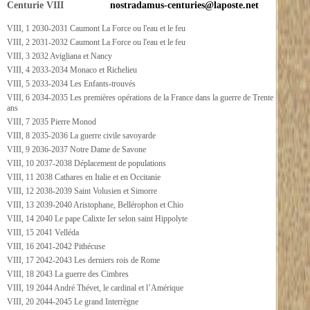
Centurie VIII
nostradamus-centuries@laposte.net
VIII, 1 2030-2031 Caumont La Force ou l'eau et le feu
VIII, 2 2031-2032 Caumont La Force ou l'eau et le feu
VIII, 3 2032 Avigliana et Nancy
VIII, 4 2033-2034 Monaco et Richelieu
VIII, 5 2033-2034 Les Enfants-trouvés
VIII, 6 2034-2035 Les premières opérations de la France dans la guerre de Trente
ans
VIII, 7 2035 Pierre Monod
VIII, 8 2035-2036 La guerre civile savoyarde
VIII, 9 2036-2037 Notre Dame de Savone
VIII, 10 2037-2038 Déplacement de populations
VIII, 11 2038 Cathares en Italie et en Occitanie
VIII, 12 2038-2039 Saint Volusien et Simorre
VIII, 13 2039-2040 Aristophane, Bellérophon et Chio
VIII, 14 2040 Le pape Calixte Ier selon saint Hippolyte
VIII, 15 2041 Velléda
VIII, 16 2041-2042 Pithécuse
VIII, 17 2042-2043 Les derniers rois de Rome
VIII, 18 2043 La guerre des Cimbres
VIII, 19 2044 André Thévet, le cardinal et l’Amérique
VIII, 20 2044-2045 Le grand Interrègne