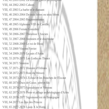
VIII, 43 2061-2062 La sixième guerre de Religions
VIII, 44 2062-2063 Cahors
VIII, 45 2063 La barbe et le diamant
VIII, 46 2063-2064 De trois frères en trois frères
VIII, 47 2064-2065 Regiomontanus
VIII, 48 2065 Alphonse VIII de Castille
VIII, 49 2066 Fernán González
VIII, 50 2066-2067 Théodose l’Ancien
VIII, 51 2067-2068 Justinien et le docétisme
VIII, 52 2068-2069 Le roi de Blois
VIII, 53 2069 Vincent Ferrier
VIII, 54 2069-2070 La paix d'Arras
VIII, 55 2070-2071 Les Goths en Thrace
VIII, 56 2071 Sisteron
VIII, 57 2071-2072 Histoire d'Orléans
VIII, 58 2072-2073 Rois du Wessex
VIII, 59 2073-2074 L'Ecluse et les Bouches de l'Escaut
VIII, 60 2074 Ducs de Guise, père et fils
VIII, 61 2074-2075 Apocalypse et Verseau
VIII, 62 2075-2076 Peste et pillage archéologique d'Arles
VIII, 63 2076-2077 Sigismond roi de Bourgogne
VIII, 64 2077 Les Îles des Princes
VIII, 65 2077-2078 Louis X le Hutin