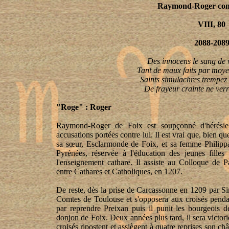
Raymond-Roger com
VIII, 80
2088-208
Des innocens le sang de 
Tant de maux faits par moye
Saints simulachres trempez 
De frayeur crainte ne ver
"Roge" : Roger
Raymond-Roger de Foix est soupçonné d'hérésie m
accusations portées contre lui. Il est vrai que, bien que
sa sœur, Esclarmonde de Foix, et sa femme Philippa
Pyrénées, réservée à l'éducation des jeunes filles 
l'enseignement cathare. Il assiste au Colloque de P
entre Cathares et Catholiques, en 1207.
De reste, dès la prise de Carcassonne en 1209 par Si
Comtes de Toulouse et s'opposera aux croisés penda
par reprendre Preixan puis il punit les bourgeois d
donjon de Foix. Deux années plus tard, il sera victori
croisés ripostent et assiègent à quatre reprises son