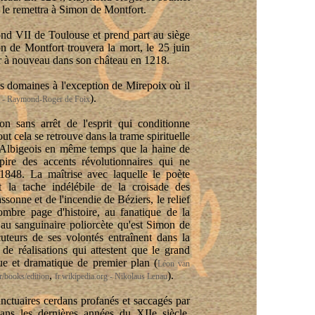
i le remettra à Simon de Montfort.
mond VII de Toulouse et prend part au siège
de Montfort trouvera la mort, le 25 juin
er à nouveau dans son château en 1218.
s domaines à l'exception de Mirepoix où il
).
rg - Raymond-Roger de Foix
ion sans arrêt de l'esprit qui conditionne
out cela se retrouve dans la trame spirituelle
s Albigeois en même temps que la haine de
ire des accents révolutionnaires qui ne
1848. La maîtrise avec laquelle le poète
nt la tache indélébile de la croisade des
sonne et de l'incendie de Béziers, le relief
sombre page d'histoire, au fanatique de la
u sanguinaire poliorcète qu'est Simon de
uteurs de ses volontés entraînent dans la
 de réalisations qui attestent que le grand
que et dramatique de premier plan (
Léon van
,
).
r/books/edition
fr.wikipedia.org - Nikolaus Lenau
sanctuaires cerdans profanés et saccagés par
ns les dernières années du XIIe siècle,