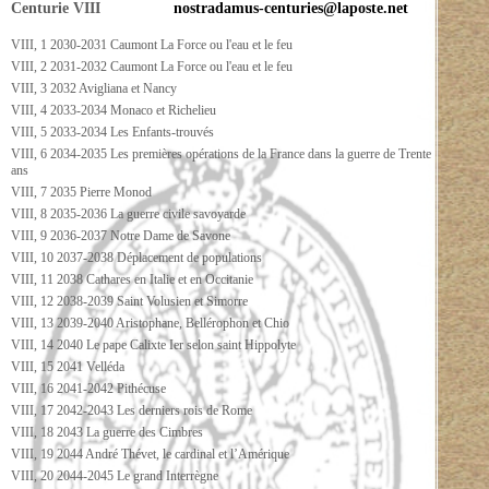
Centurie VIII
nostradamus-centuries@laposte.net
VIII, 1 2030-2031 Caumont La Force ou l'eau et le feu
VIII, 2 2031-2032 Caumont La Force ou l'eau et le feu
VIII, 3 2032 Avigliana et Nancy
VIII, 4 2033-2034 Monaco et Richelieu
VIII, 5 2033-2034 Les Enfants-trouvés
VIII, 6 2034-2035 Les premières opérations de la France dans la guerre de Trente
ans
VIII, 7 2035 Pierre Monod
VIII, 8 2035-2036 La guerre civile savoyarde
VIII, 9 2036-2037 Notre Dame de Savone
VIII, 10 2037-2038 Déplacement de populations
VIII, 11 2038 Cathares en Italie et en Occitanie
VIII, 12 2038-2039 Saint Volusien et Simorre
VIII, 13 2039-2040 Aristophane, Bellérophon et Chio
VIII, 14 2040 Le pape Calixte Ier selon saint Hippolyte
VIII, 15 2041 Velléda
VIII, 16 2041-2042 Pithécuse
VIII, 17 2042-2043 Les derniers rois de Rome
VIII, 18 2043 La guerre des Cimbres
VIII, 19 2044 André Thévet, le cardinal et l’Amérique
VIII, 20 2044-2045 Le grand Interrègne