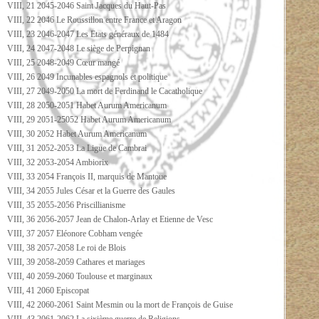
VIII, 21 2045-2046 Saint Jacques du Haut-Pas
VIII, 22 2046 Le Roussillon entre France et Aragon
VIII, 23 2046-2047 Les Etats généraux de 1484
VIII, 24 2047-2048 Le siège de Perpignan
VIII, 25 2048-2049 Cœur mangé
VIII, 26 2049 Incunables espagnols et politique
VIII, 27 2049-2050 La mort de Ferdinand le Cacatholique
VIII, 28 2050-2051 Habet Aurum Americanum
VIII, 29 2051-25052 Habet Aurum Americanum
VIII, 30 2052 Habet Aurum Americanum
VIII, 31 2052-2053 La Ligue de Cambrai
VIII, 32 2053-2054 Ambiorix
VIII, 33 2054 François II, marquis de Mantoue
VIII, 34 2055 Jules César et la Guerre des Gaules
VIII, 35 2055-2056 Priscillianisme
VIII, 36 2056-2057 Jean de Chalon-Arlay et Etienne de Vesc
VIII, 37 2057 Eléonore Cobham vengée
VIII, 38 2057-2058 Le roi de Blois
VIII, 39 2058-2059 Cathares et mariages
VIII, 40 2059-2060 Toulouse et marginaux
VIII, 41 2060 Episcopat
VIII, 42 2060-2061 Saint Mesmin ou la mort de François de Guise