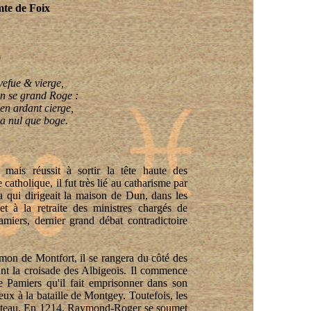
te de Foix
9
vefue & vierge,
n se grand Roge :
en ardant cierge,
ra nul que boge.
ais réussit à sortir la tête haute des
 catholique, il fut très lié au catharisme par
 qui dirigeait la maison de Dun, dans les
et à la retraite des ministres chargés de
amiers, dernier grand débat contradictoire
mon de Montfort, il se rangera du côté des
nt la croisade des Albigeois. Il commence
e Pamiers qu'il fait emprisonner dans son
eux à la bataille de Montgey. Toutefois, les
 château. En 1214, Raymond-Roger se soumet