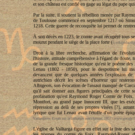
et son château est confié en gage au légat du pape qu
Par la suite, il soutient la rébellion menée par Ray
de Toulouse commencé en septembre 1217 où Simon 
1218. Cette guerre de reconquête lui permet de rentr
À son décès en 1223, le comte avait récupéré tous se
mourut pendant le siège de la place forte (
fr.wikipedia.o
Droit à la libre recherche, affirmation de l'évolut
l'histoire, attitude compréhensive à l'égard du doute, t
de la grande fresque historique qu'est le poème de
Lenau (1802 - 1850), pour le despotisme lui insp
devancent que de quelques années l'explosion de 
autrichien décrit les scènes d'horreur qui restero
Albigeois, son évocation de l'assaut manqué de Carcas
qu'il sait donner aux figures principales de cette 
profanation qu'est Raymond Roger Comte de Foix, a
Montfort, au grand pape Innocent III, que les exéc
répression au delà de ses propres visées [?], autant
lyrique que fut Lenau avait l'étoffe d'un poète épi
Vassenhove, Essais sur la littérature autrichienne, 1957 - www.google.f
L'église de Valltarga figure en effet sur la liste des 
les troupes du comte de Foix, Raymond-Roger, da