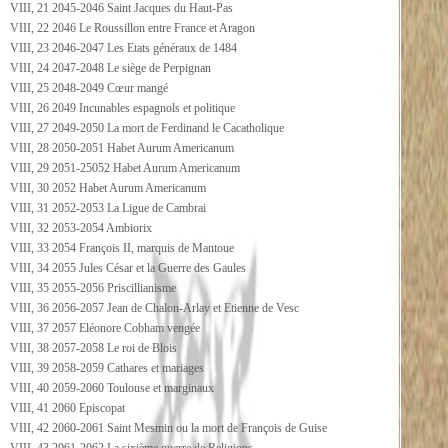
VIII, 21 2045-2046 Saint Jacques du Haut-Pas
VIII, 22 2046 Le Roussillon entre France et Aragon
VIII, 23 2046-2047 Les Etats généraux de 1484
VIII, 24 2047-2048 Le siège de Perpignan
VIII, 25 2048-2049 Cœur mangé
VIII, 26 2049 Incunables espagnols et politique
VIII, 27 2049-2050 La mort de Ferdinand le Cacatholique
VIII, 28 2050-2051 Habet Aurum Americanum
VIII, 29 2051-25052 Habet Aurum Americanum
VIII, 30 2052 Habet Aurum Americanum
VIII, 31 2052-2053 La Ligue de Cambrai
VIII, 32 2053-2054 Ambiorix
VIII, 33 2054 François II, marquis de Mantoue
VIII, 34 2055 Jules César et la Guerre des Gaules
VIII, 35 2055-2056 Priscillianisme
VIII, 36 2056-2057 Jean de Chalon-Arlay et Etienne de Vesc
VIII, 37 2057 Eléonore Cobham vengée
VIII, 38 2057-2058 Le roi de Blois
VIII, 39 2058-2059 Cathares et mariages
VIII, 40 2059-2060 Toulouse et marginaux
VIII, 41 2060 Episcopat
VIII, 42 2060-2061 Saint Mesmin ou la mort de François de Guise