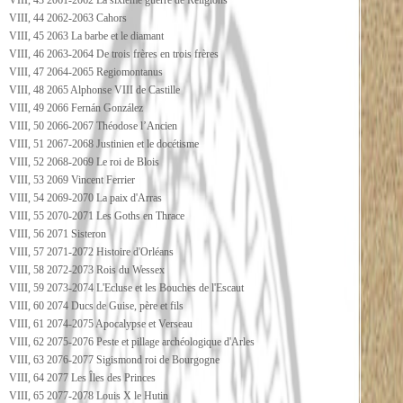
VIII, 43 2061-2062 La sixième guerre de Religions
VIII, 44 2062-2063 Cahors
VIII, 45 2063 La barbe et le diamant
VIII, 46 2063-2064 De trois frères en trois frères
VIII, 47 2064-2065 Regiomontanus
VIII, 48 2065 Alphonse VIII de Castille
VIII, 49 2066 Fernán González
VIII, 50 2066-2067 Théodose l’Ancien
VIII, 51 2067-2068 Justinien et le docétisme
VIII, 52 2068-2069 Le roi de Blois
VIII, 53 2069 Vincent Ferrier
VIII, 54 2069-2070 La paix d'Arras
VIII, 55 2070-2071 Les Goths en Thrace
VIII, 56 2071 Sisteron
VIII, 57 2071-2072 Histoire d'Orléans
VIII, 58 2072-2073 Rois du Wessex
VIII, 59 2073-2074 L'Ecluse et les Bouches de l'Escaut
VIII, 60 2074 Ducs de Guise, père et fils
VIII, 61 2074-2075 Apocalypse et Verseau
VIII, 62 2075-2076 Peste et pillage archéologique d'Arles
VIII, 63 2076-2077 Sigismond roi de Bourgogne
VIII, 64 2077 Les Îles des Princes
VIII, 65 2077-2078 Louis X le Hutin