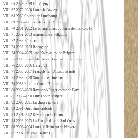
VIII, 66 2078-2079 De Magny
VIII, 67 2079-2080 Louis de Bavière
VIII, 68 2080 Colonel de Lunebourg
VIII, 69 2080-2081 Angleterre et Maroc
VIII, 70 2081-2082 Le fait marquant du règne de François Ier
VIII, 71 2082-2083 Astronomie et religions
VIII, 72 2083 Bélisaire
VIII, 73 2083-2084 Rodogune
VIII, 74 2084-2085 Jean Kaloyan roi de Bulgarie
VIII, 75 2085 Bataille de Dreux et massacres de Tours
VIII, 76 2085-2086 Henry VI
VIII, 77 2086-2087 François Ier : Antechrist trois
VIII, 78 2087-2088 Stoïciens et chrétiens
VIII, 79 2088 Mort de Caton d'Utique
VIII, 80 2088-2089 Raymond-Roger comte de Foix
VIII, 81 2089-2090 Luttes pour l'Empire
VIII, 82 2090-2091 La chasse au cerf
VIII, 83 2091 Quatrième croisade
VIII, 84 2091-2092 Révolution sicilienne
VIII, 85 2092-2093 La Fronde dans le Sud-Ouest
VIII, 86 2093-2094 Louis le Hutin roi de Navarre
VIII, 87 2094 Les Va-nus-pieds