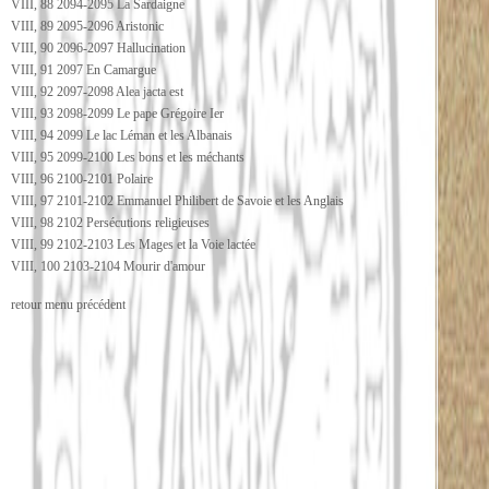
VIII, 88 2094-2095 La Sardaigne
VIII, 89 2095-2096 Aristonic
VIII, 90 2096-2097 Hallucination
VIII, 91 2097 En Camargue
VIII, 92 2097-2098 Alea jacta est
VIII, 93 2098-2099 Le pape Grégoire Ier
VIII, 94 2099 Le lac Léman et les Albanais
VIII, 95 2099-2100 Les bons et les méchants
VIII, 96 2100-2101 Polaire
VIII, 97 2101-2102 Emmanuel Philibert de Savoie et les Anglais
VIII, 98 2102 Persécutions religieuses
VIII, 99 2102-2103 Les Mages et la Voie lactée
VIII, 100 2103-2104 Mourir d'amour
retour menu précédent