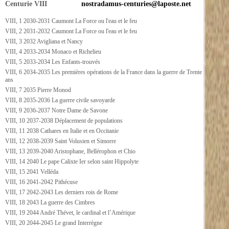
Centurie VIII
nostradamus-centuries@laposte.net
VIII, 1 2030-2031 Caumont La Force ou l'eau et le feu
VIII, 2 2031-2032 Caumont La Force ou l'eau et le feu
VIII, 3 2032 Avigliana et Nancy
VIII, 4 2033-2034 Monaco et Richelieu
VIII, 5 2033-2034 Les Enfants-trouvés
VIII, 6 2034-2035 Les premières opérations de la France dans la guerre de Trente
ans
VIII, 7 2035 Pierre Monod
VIII, 8 2035-2036 La guerre civile savoyarde
VIII, 9 2036-2037 Notre Dame de Savone
VIII, 10 2037-2038 Déplacement de populations
VIII, 11 2038 Cathares en Italie et en Occitanie
VIII, 12 2038-2039 Saint Volusien et Simorre
VIII, 13 2039-2040 Aristophane, Bellérophon et Chio
VIII, 14 2040 Le pape Calixte Ier selon saint Hippolyte
VIII, 15 2041 Velléda
VIII, 16 2041-2042 Pithécuse
VIII, 17 2042-2043 Les derniers rois de Rome
VIII, 18 2043 La guerre des Cimbres
VIII, 19 2044 André Thévet, le cardinal et l’Amérique
VIII, 20 2044-2045 Le grand Interrègne