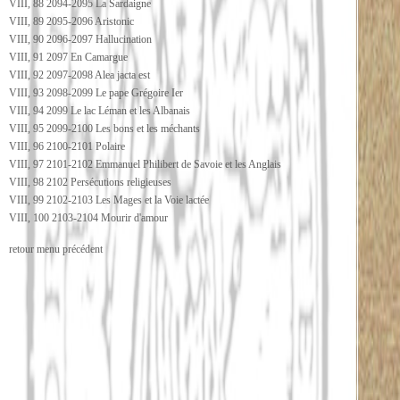
VIII, 88 2094-2095 La Sardaigne
VIII, 89 2095-2096 Aristonic
VIII, 90 2096-2097 Hallucination
VIII, 91 2097 En Camargue
VIII, 92 2097-2098 Alea jacta est
VIII, 93 2098-2099 Le pape Grégoire Ier
VIII, 94 2099 Le lac Léman et les Albanais
VIII, 95 2099-2100 Les bons et les méchants
VIII, 96 2100-2101 Polaire
VIII, 97 2101-2102 Emmanuel Philibert de Savoie et les Anglais
VIII, 98 2102 Persécutions religieuses
VIII, 99 2102-2103 Les Mages et la Voie lactée
VIII, 100 2103-2104 Mourir d'amour
retour menu précédent