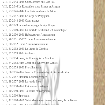
VIII, 21 2045-2046 Saint Jacques du Haut-Pas
VIII, 22 2046 Le Roussillon entre France et Aragon
VIII, 23 2046-2047 Les Etats généraux de 1484
VIII, 24 2047-2048 Le siège de Perpignan
VIII, 25 2048-2049 Cœur mangé
VIII, 26 2049 Incunables espagnols et politique
VIII, 27 2049-2050 La mort de Ferdinand le Cacatholique
VIII, 28 2050-2051 Habet Aurum Americanum
VIII, 29 2051-25052 Habet Aurum Americanum
VIII, 30 2052 Habet Aurum Americanum
VIII, 31 2052-2053 La Ligue de Cambrai
VIII, 32 2053-2054 Ambiorix
VIII, 33 2054 François II, marquis de Mantoue
VIII, 34 2055 Jules César et la Guerre des Gaules
VIII, 35 2055-2056 Priscillianisme
VIII, 36 2056-2057 Jean de Chalon-Arlay et Etienne de Vesc
VIII, 37 2057 Eléonore Cobham vengée
VIII, 38 2057-2058 Le roi de Blois
VIII, 39 2058-2059 Cathares et mariages
VIII, 40 2059-2060 Toulouse et marginaux
VIII, 41 2060 Episcopat
VIII, 42 2060-2061 Saint Mesmin ou la mort de François de Guise