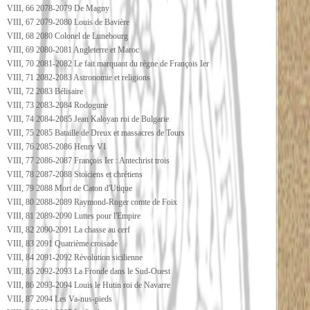
VIII, 66 2078-2079 De Magny
VIII, 67 2079-2080 Louis de Bavière
VIII, 68 2080 Colonel de Lunebourg
VIII, 69 2080-2081 Angleterre et Maroc
VIII, 70 2081-2082 Le fait marquant du règne de François Ier
VIII, 71 2082-2083 Astronomie et religions
VIII, 72 2083 Bélisaire
VIII, 73 2083-2084 Rodogune
VIII, 74 2084-2085 Jean Kaloyan roi de Bulgarie
VIII, 75 2085 Bataille de Dreux et massacres de Tours
VIII, 76 2085-2086 Henry VI
VIII, 77 2086-2087 François Ier : Antechrist trois
VIII, 78 2087-2088 Stoïciens et chrétiens
VIII, 79 2088 Mort de Caton d'Utique
VIII, 80 2088-2089 Raymond-Roger comte de Foix
VIII, 81 2089-2090 Luttes pour l'Empire
VIII, 82 2090-2091 La chasse au cerf
VIII, 83 2091 Quatrième croisade
VIII, 84 2091-2092 Révolution sicilienne
VIII, 85 2092-2093 La Fronde dans le Sud-Ouest
VIII, 86 2093-2094 Louis le Hutin roi de Navarre
VIII, 87 2094 Les Va-nus-pieds