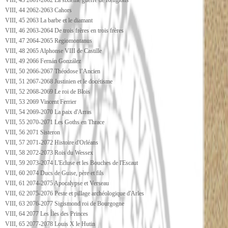
VIII, 43 2061-2062 La sixième guerre de Religions
VIII, 44 2062-2063 Cahors
VIII, 45 2063 La barbe et le diamant
VIII, 46 2063-2064 De trois frères en trois frères
VIII, 47 2064-2065 Regiomontanus
VIII, 48 2065 Alphonse VIII de Castille
VIII, 49 2066 Fernán González
VIII, 50 2066-2067 Théodose l’Ancien
VIII, 51 2067-2068 Justinien et le docétisme
VIII, 52 2068-2069 Le roi de Blois
VIII, 53 2069 Vincent Ferrier
VIII, 54 2069-2070 La paix d'Arras
VIII, 55 2070-2071 Les Goths en Thrace
VIII, 56 2071 Sisteron
VIII, 57 2071-2072 Histoire d'Orléans
VIII, 58 2072-2073 Rois du Wessex
VIII, 59 2073-2074 L'Ecluse et les Bouches de l'Escaut
VIII, 60 2074 Ducs de Guise, père et fils
VIII, 61 2074-2075 Apocalypse et Verseau
VIII, 62 2075-2076 Peste et pillage archéologique d'Arles
VIII, 63 2076-2077 Sigismond roi de Bourgogne
VIII, 64 2077 Les Îles des Princes
VIII, 65 2077-2078 Louis X le Hutin