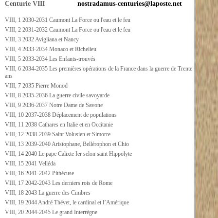
Centurie VIII
nostradamus-centuries@laposte.net
VIII, 1 2030-2031 Caumont La Force ou l'eau et le feu
VIII, 2 2031-2032 Caumont La Force ou l'eau et le feu
VIII, 3 2032 Avigliana et Nancy
VIII, 4 2033-2034 Monaco et Richelieu
VIII, 5 2033-2034 Les Enfants-trouvés
VIII, 6 2034-2035 Les premières opérations de la France dans la guerre de Trente
ans
VIII, 7 2035 Pierre Monod
VIII, 8 2035-2036 La guerre civile savoyarde
VIII, 9 2036-2037 Notre Dame de Savone
VIII, 10 2037-2038 Déplacement de populations
VIII, 11 2038 Cathares en Italie et en Occitanie
VIII, 12 2038-2039 Saint Volusien et Simorre
VIII, 13 2039-2040 Aristophane, Bellérophon et Chio
VIII, 14 2040 Le pape Calixte Ier selon saint Hippolyte
VIII, 15 2041 Velléda
VIII, 16 2041-2042 Pithécuse
VIII, 17 2042-2043 Les derniers rois de Rome
VIII, 18 2043 La guerre des Cimbres
VIII, 19 2044 André Thévet, le cardinal et l’Amérique
VIII, 20 2044-2045 Le grand Interrègne