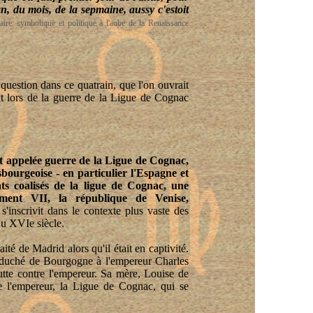
'an, du mois, de la sepmaine, aussy c'estoit
re: symbolique et politique à l'aube de la Renaissance
question dans ce quatrain, que l'on ouvrait
 lors de la guerre de la Ligue de Cognac
nt appelée guerre de la Ligue de Cognac,
sbourgeoise - en particulier l'Espagne et
ts coalisés de la ligue de Cognac, une
ment VII, la république de Venise,
 s'inscrivit dans le contexte plus vaste des
du XVIe siècle.
aité de Madrid alors qu'il était en captivité.
 le duché de Bourgogne à l'empereur Charles
lutte contre l'empereur. Sa mère, Louise de
re l'empereur, la Ligue de Cognac, qui se