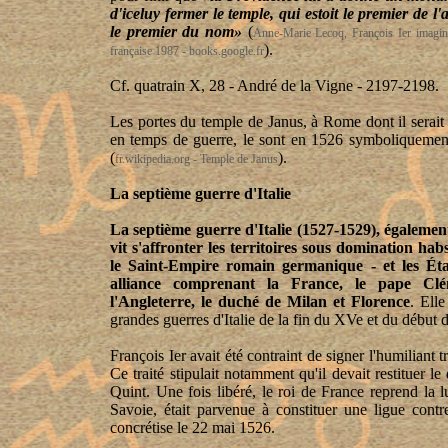
d'iceluy fermer le temple, qui estoit le premier de l
le premier du nom»
(
Anne-Marie Lecoq, François Ier imaginai
).
française 1987 - books.google.fr
Cf. quatrain X, 28 - André de la Vigne - 2197-2198.
Les portes du temple de Janus, à Rome dont il serait 
en temps de guerre, le sont en 1526 symboliquement
(
).
fr.wikipedia.org - Temple de Janus
La septième guerre d'Italie
La septième guerre d'Italie (1527-1529), égaleme
vit s'affronter les territoires sous domination hab
le Saint-Empire romain germanique - et les Éta
alliance comprenant la France, le pape Clé
l'Angleterre, le duché de Milan et Florence
. Elle
grandes guerres d'Italie de la fin du XVe et du début 
François Ier avait été contraint de signer l'humiliant tr
Ce traité stipulait notamment qu'il devait restituer
Quint. Une fois libéré, le roi de France reprend la 
Savoie, était parvenue à constituer une ligue cont
concrétise le 22 mai 1526.