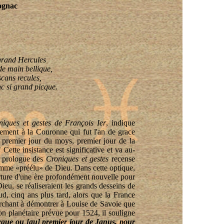
ognac
grand Hercules
de main bellique,
cans recules,
nc si grand picque.
niques et gestes de François Ier
, indique
ment à la Couronne qui fut l'an de grace
di premier jour du moys, premier jour de la
Cette insistance est significative et va au-
le prologue des
Croniques et gestes
recense
comme «préélu» de Dieu. Dans cette optique,
erture d'une ère profondément nouvelle pour
ieu, se réaliseraient les grands desseins de
d, cinq ans plus tard, alors que la France
rchant à démontrer à Louise de Savoie que
on planétaire prévue pour 1524, il souligne
que ou [au] premier jour de Janus, pour