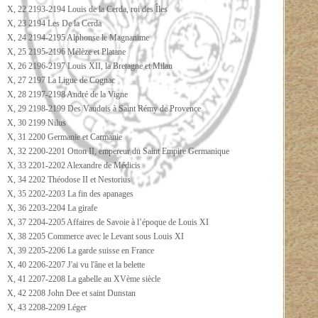
X, 22 2193-2194 Louis de la Cerda, roi des Îles
X, 23 2194 Les De la Cerda
X, 24 2194-2195 Alphonse le Magnanime
X, 25 2195-2196 Mélèze et Platane
X, 26 2196-2197 Louis XII, la Bretagne et Milan
X, 27 2197 La Ligue de Cognac
X, 28 2197-2198 André de la Vigne
X, 29 2198-2199 Des Vaudois à Saint Rémy de Provence
X, 30 2199 Nilus
X, 31 2200 Germanie et Carmanie
X, 32 2200-2201 Otton II, empereur du Saint Empire Germanique
X, 33 2201-2202 Alexandre de Médicis
X, 34 2202 Théodose II et Nestorius
X, 35 2202-2203 La fin des apanages
X, 36 2203-2204 La girafe
X, 37 2204-2205 Affaires de Savoie à l’époque de Louis XI
X, 38 2205 Commerce avec le Levant sous Louis XI
X, 39 2205-2206 La garde suisse en France
X, 40 2206-2207 J'ai vu l'âne et la belette
X, 41 2207-2208 La gabelle au XVème siècle
X, 42 2208 John Dee et saint Dunstan
X, 43 2208-2209 Léger