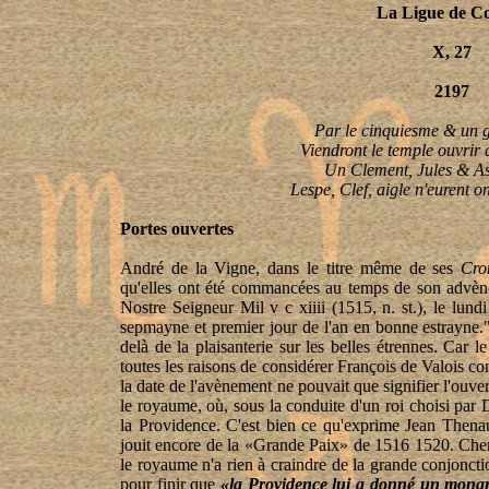
La Ligue de C
X, 27
2197
Par le cinquiesme & un 
Viendront le temple ouvrir 
Un Clement, Jules & As
Lespe, Clef, aigle n'eurent o
Portes ouvertes
André de la Vigne, dans le titre même de ses
Cro
qu'elles ont été commancées au temps de son advène
Nostre Seigneur Mil v c xiiii (1515, n. st.), le lun
sepmayne et premier jour de l'an en bonne estrayne." 
delà de la plaisanterie sur les belles étrennes. Car 
toutes les raisons de considérer François de Valois 
la date de l'avènement ne pouvait que signifier l'ouv
le royaume, où, sous la conduite d'un roi choisi par D
la Providence. C'est bien ce qu'exprime Jean Thenau
jouit encore de la «Grande Paix» de 1516 1520. Che
le royaume n'a rien à craindre de la grande conjoncti
pour finir que
«la Providence lui a donné un monar