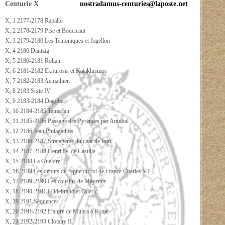
Centurie X
nostradamus-centuries@laposte.net
X, 1 2177-2178 Rapallo
X, 2 2178-2179 Pise et Boucicaut
X, 3 2179-2180 Les Teutoniques et Jagellon
X, 4 2180 Dantzig
X, 5 2180-2181 Rohan
X, 6 2181-2182 Ekpurosis et Kataklusmos
X, 7 2182-2183 Aemathien
X, 8 2183 Sixte IV
X, 9 2183-2184 Dagobert
X, 10 2184-2185 Tamerlan
X, 11 2185-2186 Passage des Pyrénées par Annibal
X, 12 2186 Jean Philagathos
X, 13 2186-2187 Stratagème du char de foin
X, 14 2187-2188 Henri IV de Castille
X, 15 2188 La Gueldre
X, 16 2189 Les débuts du règne du roi de France Charles VI
X, 17 2189-2190 Les cousins de Mayence
X, 18 2190-2191 Hildebrand et Odéric
X, 19 2191 Séquences
X, 20 2191-2192 L’antre de Mithra à Rome
X, 21 2192-2193 Clotaire II