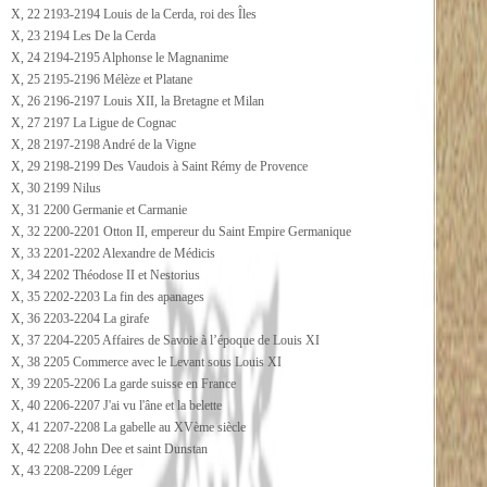
X, 22 2193-2194 Louis de la Cerda, roi des Îles
X, 23 2194 Les De la Cerda
X, 24 2194-2195 Alphonse le Magnanime
X, 25 2195-2196 Mélèze et Platane
X, 26 2196-2197 Louis XII, la Bretagne et Milan
X, 27 2197 La Ligue de Cognac
X, 28 2197-2198 André de la Vigne
X, 29 2198-2199 Des Vaudois à Saint Rémy de Provence
X, 30 2199 Nilus
X, 31 2200 Germanie et Carmanie
X, 32 2200-2201 Otton II, empereur du Saint Empire Germanique
X, 33 2201-2202 Alexandre de Médicis
X, 34 2202 Théodose II et Nestorius
X, 35 2202-2203 La fin des apanages
X, 36 2203-2204 La girafe
X, 37 2204-2205 Affaires de Savoie à l’époque de Louis XI
X, 38 2205 Commerce avec le Levant sous Louis XI
X, 39 2205-2206 La garde suisse en France
X, 40 2206-2207 J'ai vu l'âne et la belette
X, 41 2207-2208 La gabelle au XVème siècle
X, 42 2208 John Dee et saint Dunstan
X, 43 2208-2209 Léger