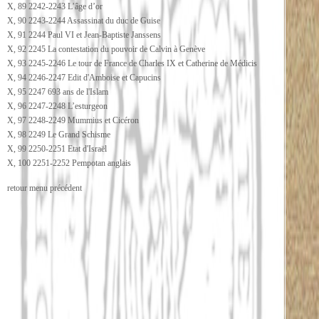
X, 89 2242-2243 L’âge d’or
X, 90 2243-2244 Assassinat du duc de Guise
X, 91 2244 Paul VI et Jean-Baptiste Janssens
X, 92 2245 La contestation du pouvoir de Calvin à Genève
X, 93 2245-2246 Le tour de France de Charles IX et Catherine de Médicis
X, 94 2246-2247 Edit d'Amboise et Capucins
X, 95 2247 693 ans de l'Islam
X, 96 2247-2248 L’esturgeon
X, 97 2248-2249 Mummius et Cicéron
X, 98 2249 Le Grand Schisme
X, 99 2250-2251 Etat d'Israël
X, 100 2251-2252 Pempotan anglais
retour menu précédent