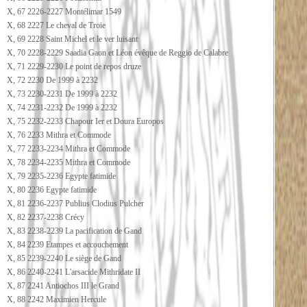
X, 67 2226-2227 Montélimar 1549
X, 68 2227 Le cheval de Troie
X, 69 2228 Saint Michel et le ver luisant
X, 70 2228-2229 Saadia Gaon et Léon évêque de Reggio de Calabre
X, 71 2229-2230 Le point de repos druze
X, 72 2230 De 1999 à 2232
X, 73 2230-2231 De 1999 à 2232
X, 74 2231-2232 De 1999 à 2232
X, 75 2232-2233 Chapour Ier et Doura Europos
X, 76 2233 Mithra et Commode
X, 77 2233-2234 Mithra et Commode
X, 78 2234-2235 Mithra et Commode
X, 79 2235-2236 Egypte fatimide
X, 80 2236 Egypte fatimide
X, 81 2236-2237 Publius Clodius Pulcher
X, 82 2237-2238 Crécy
X, 83 2238-2239 La pacification de Gand
X, 84 2239 Etampes et accouchement
X, 85 2239-2240 Le siège de Gand
X, 86 2240-2241 L'arsacide Mithridate II
X, 87 2241 Antiochos III le Grand
X, 88 2242 Maximien Hercule