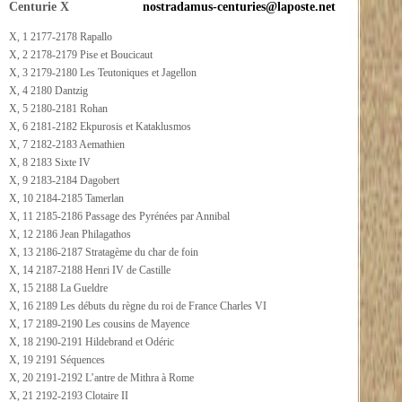
Centurie X
nostradamus-centuries@laposte.net
X, 1 2177-2178 Rapallo
X, 2 2178-2179 Pise et Boucicaut
X, 3 2179-2180 Les Teutoniques et Jagellon
X, 4 2180 Dantzig
X, 5 2180-2181 Rohan
X, 6 2181-2182 Ekpurosis et Kataklusmos
X, 7 2182-2183 Aemathien
X, 8 2183 Sixte IV
X, 9 2183-2184 Dagobert
X, 10 2184-2185 Tamerlan
X, 11 2185-2186 Passage des Pyrénées par Annibal
X, 12 2186 Jean Philagathos
X, 13 2186-2187 Stratagème du char de foin
X, 14 2187-2188 Henri IV de Castille
X, 15 2188 La Gueldre
X, 16 2189 Les débuts du règne du roi de France Charles VI
X, 17 2189-2190 Les cousins de Mayence
X, 18 2190-2191 Hildebrand et Odéric
X, 19 2191 Séquences
X, 20 2191-2192 L’antre de Mithra à Rome
X, 21 2192-2193 Clotaire II