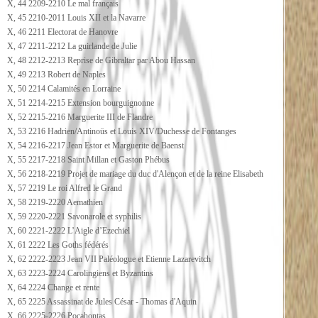
X, 44 2209-2210 Le mal français
X, 45 2210-2011 Louis XII et la Navarre
X, 46 2211 Electorat de Hanovre
X, 47 2211-2212 La guirlande de Julie
X, 48 2212-2213 Reprise de Gibraltar par Abou Hassan
X, 49 2213 Robert de Naples
X, 50 2214 Calamités en Lorraine
X, 51 2214-2215 Extension bourguignonne
X, 52 2215-2216 Marguerite III de Flandre
X, 53 2216 Hadrien/Antinoüs et Louis XIV/Duchesse de Fontanges
X, 54 2216-2217 Jean Estor et Marguerite de Baenst
X, 55 2217-2218 Saint Millan et Gaston Phébus
X, 56 2218-2219 Projet de mariage du duc d'Alençon et de la reine Elisabeth
X, 57 2219 Le roi Alfred le Grand
X, 58 2219-2220 Aemathien
X, 59 2220-2221 Savonarole et syphilis
X, 60 2221-2222 L’Aigle d’Ezechiel
X, 61 2222 Les Goths fédérés
X, 62 2222-2223 Jean VII Paléologue et Etienne Lazarevitch
X, 63 2223-2224 Carolingiens et Byzantins
X, 64 2224 Change et rente
X, 65 2225 Assassinat de Jules César - Thomas d'Aquin
X, 66 2225-2226 Pocahontas