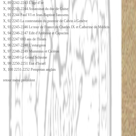
X, 89 2242-2243 L’âge d’or
X, 90 2243-2244 Assassinat du duc de Guise
X, 91 2244 Paul VI et Jean-Baptiste Janssens
X, 92 2245 La contestation du pouvoir de Calvin à Genève
X, 93 2245-2246 Le tour de France de Charles IX et Catherine de Médicis
X, 94 2246-2247 Edit d'Amboise et Capucins
X, 95 2247 693 ans de l'Islam
X, 96 2247-2248 L’esturgeon
X, 97 2248-2249 Mummius et Cicéron
X, 98 2249 Le Grand Schisme
X, 99 2250-2251 Etat d'Israël
X, 100 2251-2252 Pempotan anglais
retour menu précédent