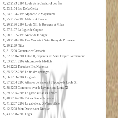
X, 22 2193-2194 Louis de la Cerda, roi des Îles
X, 23 2194 Les De la Cerda
X, 24 2194-2195 Alphonse le Magnanime
X, 25 2195-2196 Mélèze et Platane
X, 26 2196-2197 Louis XII, la Bretagne et Milan
X, 27 2197 La Ligue de Cognac
X, 28 2197-2198 André de la Vigne
X, 29 2198-2199 Des Vaudois à Saint Rémy de Provence
X, 30 2199 Nilus
X, 31 2200 Germanie et Carmanie
X, 32 2200-2201 Otton II, empereur du Saint Empire Germanique
X, 33 2201-2202 Alexandre de Médicis
X, 34 2202 Théodose II et Nestorius
X, 35 2202-2203 La fin des apanages
X, 36 2203-2204 La girafe
X, 37 2204-2205 Affaires de Savoie à l’époque de Louis XI
X, 38 2205 Commerce avec le Levant sous Louis XI
X, 39 2205-2206 La garde suisse en France
X, 40 2206-2207 J'ai vu l'âne et la belette
X, 41 2207-2208 La gabelle au XVème siècle
X, 42 2208 John Dee et saint Dunstan
X, 43 2208-2209 Léger