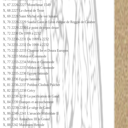
X, 67 2226-2227 Montélimar 1549
X, 68 2227 Le cheval de Troie
X, 69 2228 Saint Michel et le ver luisant
X, 70 2228-2229 Saadia Gaon et Léon évêque de Reggio de Calabre
X, 71 2229-2230 Le point de repos druze
X, 72 2230 De 1999 à 2232
X, 73 2230-2231 De 1999 à 2232
X, 74 2231-2232 De 1999 à 2232
X, 75 2232-2233 Chapour Ier et Doura Europos
X, 76 2233 Mithra et Commode
X, 77 2233-2234 Mithra et Commode
X, 78 2234-2235 Mithra et Commode
X, 79 2235-2236 Egypte fatimide
X, 80 2236 Egypte fatimide
X, 81 2236-2237 Publius Clodius Pulcher
X, 82 2237-2238 Crécy
X, 83 2238-2239 La pacification de Gand
X, 84 2239 Etampes et accouchement
X, 85 2239-2240 Le siège de Gand
X, 86 2240-2241 L'arsacide Mithridate II
X, 87 2241 Antiochos III le Grand
X, 88 2242 Maximien Hercule