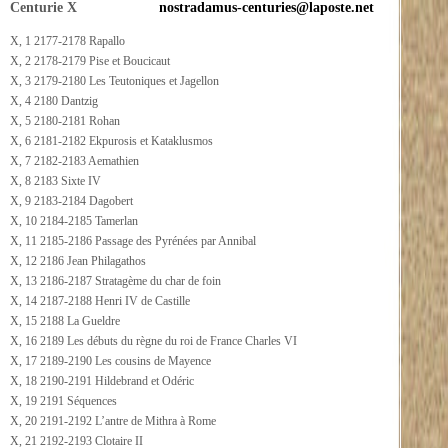
Centurie X
nostradamus-centuries@laposte.net
X, 1 2177-2178 Rapallo
X, 2 2178-2179 Pise et Boucicaut
X, 3 2179-2180 Les Teutoniques et Jagellon
X, 4 2180 Dantzig
X, 5 2180-2181 Rohan
X, 6 2181-2182 Ekpurosis et Kataklusmos
X, 7 2182-2183 Aemathien
X, 8 2183 Sixte IV
X, 9 2183-2184 Dagobert
X, 10 2184-2185 Tamerlan
X, 11 2185-2186 Passage des Pyrénées par Annibal
X, 12 2186 Jean Philagathos
X, 13 2186-2187 Stratagème du char de foin
X, 14 2187-2188 Henri IV de Castille
X, 15 2188 La Gueldre
X, 16 2189 Les débuts du règne du roi de France Charles VI
X, 17 2189-2190 Les cousins de Mayence
X, 18 2190-2191 Hildebrand et Odéric
X, 19 2191 Séquences
X, 20 2191-2192 L’antre de Mithra à Rome
X, 21 2192-2193 Clotaire II