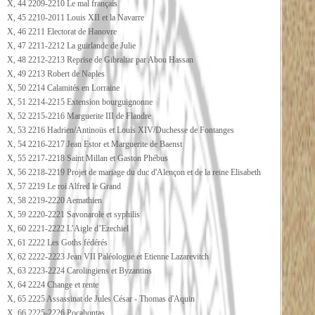
X, 44 2209-2210 Le mal français
X, 45 2210-2011 Louis XII et la Navarre
X, 46 2211 Electorat de Hanovre
X, 47 2211-2212 La guirlande de Julie
X, 48 2212-2213 Reprise de Gibraltar par Abou Hassan
X, 49 2213 Robert de Naples
X, 50 2214 Calamités en Lorraine
X, 51 2214-2215 Extension bourguignonne
X, 52 2215-2216 Marguerite III de Flandre
X, 53 2216 Hadrien/Antinoüs et Louis XIV/Duchesse de Fontanges
X, 54 2216-2217 Jean Estor et Marguerite de Baenst
X, 55 2217-2218 Saint Millan et Gaston Phébus
X, 56 2218-2219 Projet de mariage du duc d'Alençon et de la reine Elisabeth
X, 57 2219 Le roi Alfred le Grand
X, 58 2219-2220 Aemathien
X, 59 2220-2221 Savonarole et syphilis
X, 60 2221-2222 L’Aigle d’Ezechiel
X, 61 2222 Les Goths fédérés
X, 62 2222-2223 Jean VII Paléologue et Etienne Lazarevitch
X, 63 2223-2224 Carolingiens et Byzantins
X, 64 2224 Change et rente
X, 65 2225 Assassinat de Jules César - Thomas d'Aquin
X, 66 2225-2226 Pocahontas