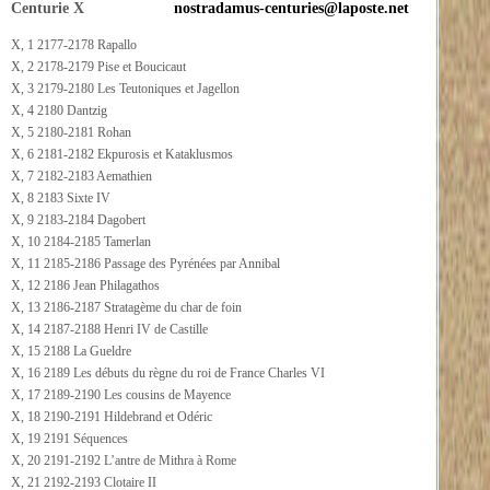
Centurie X
nostradamus-centuries@laposte.net
X, 1 2177-2178 Rapallo
X, 2 2178-2179 Pise et Boucicaut
X, 3 2179-2180 Les Teutoniques et Jagellon
X, 4 2180 Dantzig
X, 5 2180-2181 Rohan
X, 6 2181-2182 Ekpurosis et Kataklusmos
X, 7 2182-2183 Aemathien
X, 8 2183 Sixte IV
X, 9 2183-2184 Dagobert
X, 10 2184-2185 Tamerlan
X, 11 2185-2186 Passage des Pyrénées par Annibal
X, 12 2186 Jean Philagathos
X, 13 2186-2187 Stratagème du char de foin
X, 14 2187-2188 Henri IV de Castille
X, 15 2188 La Gueldre
X, 16 2189 Les débuts du règne du roi de France Charles VI
X, 17 2189-2190 Les cousins de Mayence
X, 18 2190-2191 Hildebrand et Odéric
X, 19 2191 Séquences
X, 20 2191-2192 L’antre de Mithra à Rome
X, 21 2192-2193 Clotaire II