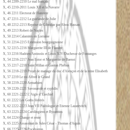
X, 44 2209-2210 Le mal français
X, 45 2210-2011 Louis XII et la Navarre
X, 46 2211 Electorat de Hanovre
X, 47 2211-2212 La guirlande de Julie
X, 48 2212-2213 Reprise de Gibraltar par Abou Hassan
X, 49 2213 Robert de Naples
X, 50 2214 Calamités en Lorraine
X, 51 2214-2215 Extension bourguignonne
X, 52 2215-2216 Marguerite III de Flandre
X, 53 2216 Hadrien/Antinoüs et Louis XIV/Duchesse de Fontanges
X, 54 2216-2217 Jean Estor et Marguerite de Baenst
X, 55 2217-2218 Saint Millan et Gaston Phébus
X, 56 2218-2219 Projet de mariage du duc d'Alençon et de la reine Elisabeth
X, 57 2219 Le roi Alfred le Grand
X, 58 2219-2220 Aemathien
X, 59 2220-2221 Savonarole et syphilis
X, 60 2221-2222 L’Aigle d’Ezechiel
X, 61 2222 Les Goths fédérés
X, 62 2222-2223 Jean VII Paléologue et Etienne Lazarevitch
X, 63 2223-2224 Carolingiens et Byzantins
X, 64 2224 Change et rente
X, 65 2225 Assassinat de Jules César - Thomas d'Aquin
X, 66 2225-2226 Pocahontas