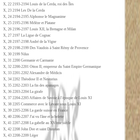
X, 22 2193-2194 Louis de la Cerda, roi des Îles
X, 23 2194 Les De la Cerda
X, 24 2194-2195 Alphonse le Magnanime
X, 25 2195-2196 Mélèze et Platane
X, 26 2196-2197 Louis XII, la Bretagne et Milan
X, 27 2197 La Ligue de Cognac
X, 28 2197-2198 André de la Vigne
X, 29 2198-2199 Des Vaudois à Saint Rémy de Provence
X, 30 2199 Nilus
X, 31 2200 Germanie et Carmanie
X, 32 2200-2201 Otton II, empereur du Saint Empire Germanique
X, 33 2201-2202 Alexandre de Médicis
X, 34 2202 Théodose II et Nestorius
X, 35 2202-2203 La fin des apanages
X, 36 2203-2204 La girafe
X, 37 2204-2205 Affaires de Savoie à l’époque de Louis XI
X, 38 2205 Commerce avec le Levant sous Louis XI
X, 39 2205-2206 La garde suisse en France
X, 40 2206-2207 J'ai vu l'âne et la belette
X, 41 2207-2208 La gabelle au XVème siècle
X, 42 2208 John Dee et saint Dunstan
X, 43 2208-2209 Léger