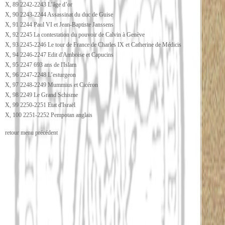
X, 89 2242-2243 L’âge d’or
X, 90 2243-2244 Assassinat du duc de Guise
X, 91 2244 Paul VI et Jean-Baptiste Janssens
X, 92 2245 La contestation du pouvoir de Calvin à Genève
X, 93 2245-2246 Le tour de France de Charles IX et Catherine de Médicis
X, 94 2246-2247 Edit d'Amboise et Capucins
X, 95 2247 693 ans de l'Islam
X, 96 2247-2248 L’esturgeon
X, 97 2248-2249 Mummius et Cicéron
X, 98 2249 Le Grand Schisme
X, 99 2250-2251 Etat d'Israël
X, 100 2251-2252 Pempotan anglais
retour menu précédent