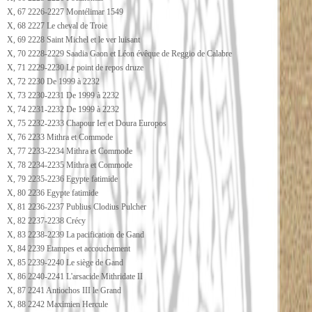
X, 67 2226-2227 Montélimar 1549
X, 68 2227 Le cheval de Troie
X, 69 2228 Saint Michel et le ver luisant
X, 70 2228-2229 Saadia Gaon et Léon évêque de Reggio de Calabre
X, 71 2229-2230 Le point de repos druze
X, 72 2230 De 1999 à 2232
X, 73 2230-2231 De 1999 à 2232
X, 74 2231-2232 De 1999 à 2232
X, 75 2232-2233 Chapour Ier et Doura Europos
X, 76 2233 Mithra et Commode
X, 77 2233-2234 Mithra et Commode
X, 78 2234-2235 Mithra et Commode
X, 79 2235-2236 Egypte fatimide
X, 80 2236 Egypte fatimide
X, 81 2236-2237 Publius Clodius Pulcher
X, 82 2237-2238 Crécy
X, 83 2238-2239 La pacification de Gand
X, 84 2239 Etampes et accouchement
X, 85 2239-2240 Le siège de Gand
X, 86 2240-2241 L'arsacide Mithridate II
X, 87 2241 Antiochos III le Grand
X, 88 2242 Maximien Hercule